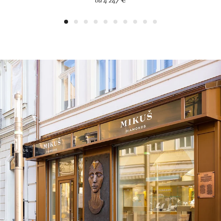
od 4 247 €
1
2
3
4
5
6
7
8
9
10