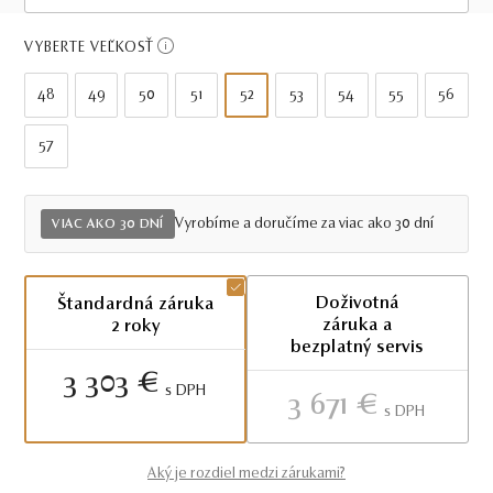
Viac ako 30 dní
VYBERTE VEĽKOSŤ
48
49
50
51
52
53
54
55
56
57
Vyrobíme a doručíme za viac ako 30 dní
VIAC AKO 30 DNÍ
Doživotná
Štandardná záruka
záruka a
2 roky
bezplatný servis
3 303 €
S DPH
3 671 €
S DPH
Aký je rozdiel medzi zárukami?