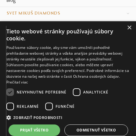
Blog
SVET MIKUŠ DIAMONDS
×
VŠETKO O NÁKUPE
Tieto webové stránky používajú súbory
cookie.
KONTAKT
Používame súbory cookie, aby sme vám umožnili pohodlné
Naše klenotníctva
prehliadanie webovej stránky a vďaka analýze prevádzky webovej
stránky neustále zlepšovali jej funkcie, výkon a použiteľnosť.
Súhlasom povolíte používanie cookies, alebo môžete upraviť
Sídlo spoločnosti
nastavenie cookies podľa svojích preferencií. Podrobné informácie sa
dozviete na našej web stránke v časti Ochrana osobných údajov.
Prečítať viac
NEVYHNUTNE POTREBNÉ
ANALYTICKÉ
REKLAMNÉ
FUNKČNÉ
© MIKUŠ DIAMONDS, A.S. 2026. VŠETKY PRÁVA VYHRADENÉ.
Nastavenia cookies.
ZOBRAZIŤ PODROBNOSTI
3 303 €
PRIJAŤ VŠETKO
ODMIETNUŤ VŠETKO
DO KOŠÍKA
Viac ako 30 dní