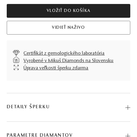
VLOŽIŤ DO KOŠÍKA
VIDIEŤ NAŽIVO
Certifikát z gemologického laboratória
Vyrobené v Mikuš Diamonds na Slovensku
Úprava veľkosti šperku zdarma
DETAILY ŠPERKU
Jemný, no zároveň výrazný, to je Prsteň La Luna, pýcha
našej kolekcie. Tahitská perla, diamanty a biele zlato
PARAMETRE DIAMANTOV