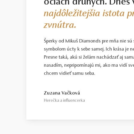
očiach druhých. Dnes 
najdôležitejšia istota 
zvnútra.
Šperky od Mikuš Diamonds pre mňa nie sú
symbolom úcty k sebe samej. Ich krása je n
Presne taká, akú si želám nachádzať aj sama
nasadím, nepripomínajú mi, ako ma vidí sve
chcem vidieť samu seba.
Zuzana Vačková
Herečka a influencerka