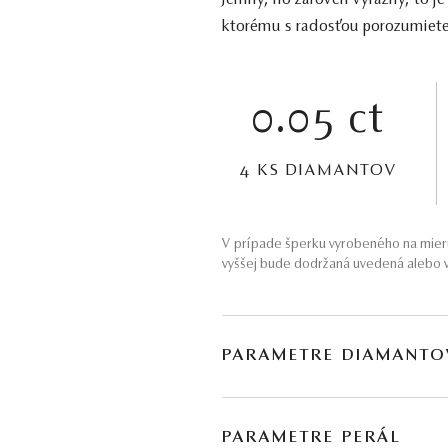
Jemný, no zároveň výrazný, to je
ktorému s radosťou porozumiete
0.05 ct
4 KS DIAMANTOV
V prípade šperku vyrobeného na mieru
vyššej bude dodržaná uvedená alebo v
PARAMETRE DIAMANTO
BRÚS
POČET
PARAMETRE PERÁL