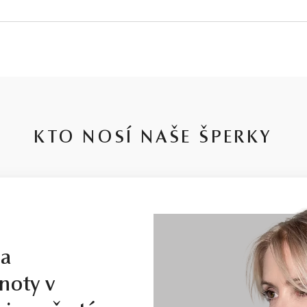
∑ 0,05 ct
SI2 - I1
G - H
Prír
PRIEMER
POVRCH
9,5-10,0 mm
A
KTO NOSÍ NAŠE ŠPERKY
la
noty v