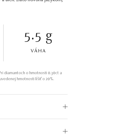
 a biele zlato hovoria jazykom,
5.5 g
VÁHA
ri diamantoch o hmotnosti 0.30ct a
vedenej hmotnosti líšiť o 20%.
OD
MEDZINÁRODNÝ
CERTIFIKÁT