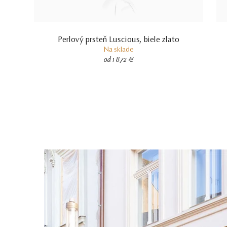
Perlový prsteň Luscious, biele zlato
Na sklade
od 1 872 €