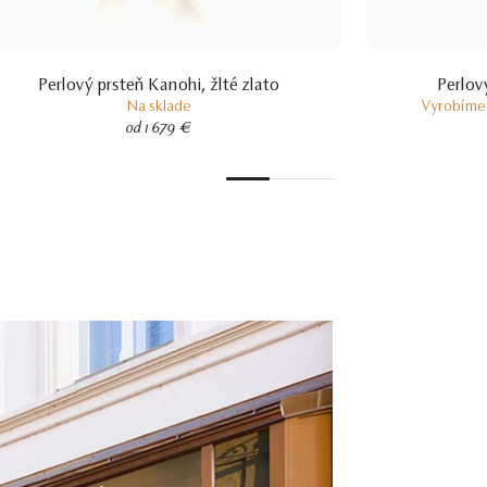
Perlový prsteň Kanohi, žlté zlato
Perlový
Na sklade
Vyrobíme 
od 1 679 €
1
2
3
4
5
6
7