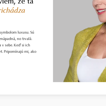
viem, že tá
prichádza
 symbolom luxusu. Sú
enápadná, no trvalá.
 v sebe. Keď si ich
t. Pripomínajú mi, ako