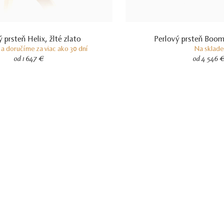
 prsteň Helix, žlté zlato
Perlový prsteň Boom,
a doručíme za viac ako 30 dní
Na sklade
od 1 647 €
od 4 546 