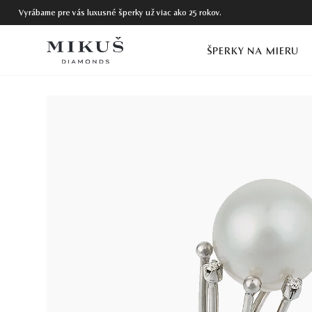
Vyrábame pre vás luxusné šperky už viac ako 25 rokov.
ŠPERKY NA MIERU