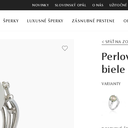
NOVINKY
SLOVENSKÝ OPÁL
O NÁS
UŽITOČNÉ
ŠPERKY
LUXUSNÉ ŠPERKY
ZÁSNUBNÉ PRSTENE
O
< SPÄŤ NA 
Perlo
biele
VARIANTY