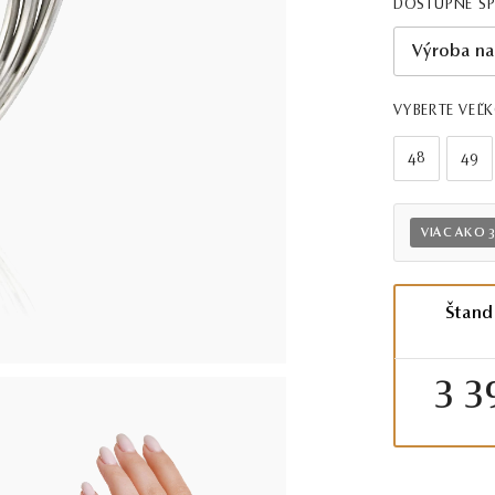
DOSTUPNÉ Š
Výroba na
VYBERTE VEĽ
48
49
VIAC AKO 
Štand
3 3