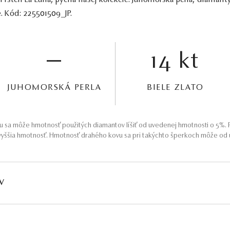
 Prsteň La Luna, pýcha našej kolekcie. Juhomorská perla, diamanty
. Kód: 225501509_JP.
—
14 kt
JUHOMORSKÁ PERLA
BIELE ZLATO
 sa môže hmotnosť použitých diamantov líšiť od uvedenej hmotnosti o 5%. P
yššia hmotnosť. Hmotnosť drahého kovu sa pri takýchto šperkoch môže od u
V
HMOTNOSŤ
ČISTOTA
FARBA
PÔV