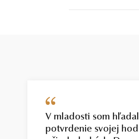
briliant
4
DRUH
TYP
juhomorská perla
kultivovaná
V mladosti som hľada
potvrdenie svojej hod