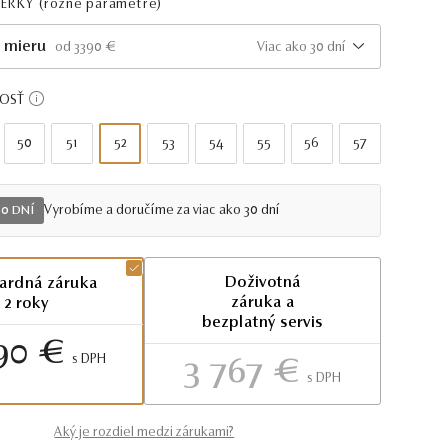
PERKY
(rôzne parametre)
 mieru
Viac ako 30 dní
od 3390 €
KOSŤ
50
51
52
53
54
55
56
57
Vyrobíme a doručíme za viac ako 30 dní
30 DNÍ
Doživotná
ardná záruka
záruka a
2 roky
bezplatný servis
90 €
S DPH
3 767 €
S DPH
Aký je rozdiel medzi zárukami?