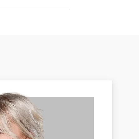
odný
—