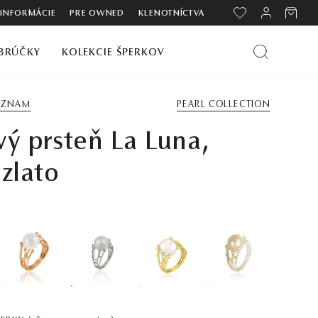
 INFORMÁCIE
PRE OWNED
KLENOTNÍCTVA
BRÚČKY
KOLEKCIE ŠPERKOV
ZOZNAM
PEARL COLLECTION
vý prsteň La Luna,
 zlato