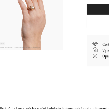
Cer
Vyr
Úpr