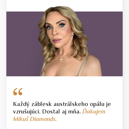
Každý záblesk austrálskeho opálu je
vzrušujúci. Dostal aj mňa.
Ďakujem
Mikuš Diamonds.