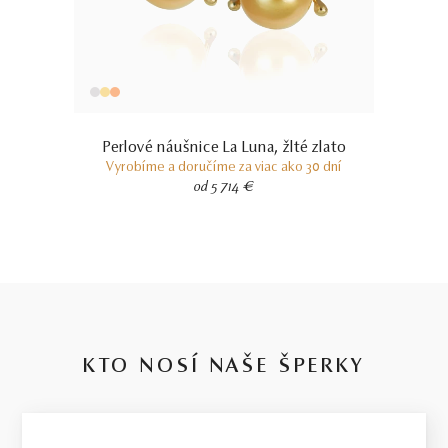
5.5 g
VÁHA
V prípade šperku vyrobeného na mieru sa môže hmotnosť
použitých diamantov líšiť od uvedenej hmotnosti o 5%. Pri
Perlové náušnice La Luna, žlté zlato
diamantoch o hmotnosti 0.30ct a vyššej bude dodržaná uvedená
Vyrobíme a doručíme za viac ako 30 dní
alebo vyššia hmotnosť. Hmotnosť drahého kovu sa pri takýchto
od 5 714 €
šperkoch môže od uvedenej hmotnosti líšiť o 20%.
KTO NOSÍ NAŠE ŠPERKY