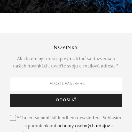
NOVINKY
Ak chcete byť medzi prvými, ktorí sa dozvedia o
našich novinkách, uveďte svoju e-mailovú adresu *
*Chcem sa prihlásiť k odberu newslettera. Súhlasím
s podmienkami
ochrany osobných údajov
a