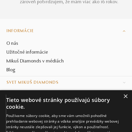
zároveň potvrdzujem, že mám viac ako 16 rokov.
INFORMÁCIE
O nás
Užitočné informácie
Mikuš Diamonds v médiách
Blog
SVET MIKUŠ DIAMONDS
×
VŠETKO O NÁKUPE
Tieto webové stránky používajú súbory
cookie.
KONTAKT
Používame súbory cookie, aby sme vám umožnili pohodlné
Naše klenotníctva
prehliadanie webovej stránky a vďaka analýze prevádzky webovej
stránky neustále zlepšovali jej funkcie, výkon a použiteľnosť.