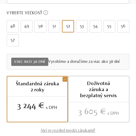
Viac ako 30 dní
VYBERTE VEĽKOSŤ
48
49
50
51
52
53
54
55
56
57
Vyrobíme a doručíme za viac ako 30 dní
VIAC AKO 30 DNÍ
Doživotná
Štandardná záruka
záruka a
2 roky
bezplatný servis
3 244 €
S DPH
3 605 €
S DPH
Aký je rozdiel medzi zárukami?