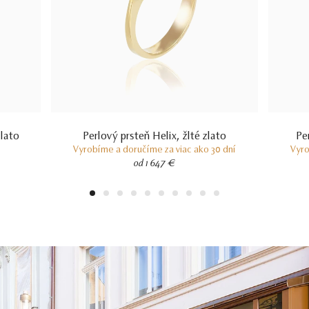
zlato
Perlový prsteň Helix, žlté zlato
Pe
Vyrobíme a doručíme za viac ako 30 dní
Vyro
od 1 647 €
1
2
3
4
5
6
7
8
9
10