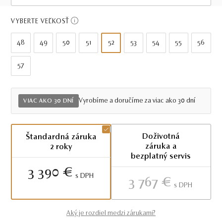
Viac ako 30 dní
VYBERTE VEĽKOSŤ
48
49
50
51
52
53
54
55
56
57
Vyrobíme a doručíme za viac ako 30 dní
VIAC AKO 30 DNÍ
Doživotná
Štandardná záruka
záruka a
2 roky
bezplatný servis
3 390 €
S DPH
3 767 €
S DPH
Aký je rozdiel medzi zárukami?