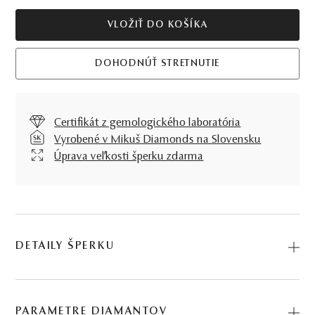
VLOŽIŤ DO KOŠÍKA
DOHODNÚŤ STRETNUTIE
Certifikát z gemologického laboratória
Vyrobené v Mikuš Diamonds na Slovensku
Úprava veľkosti šperku zdarma
DETAILY ŠPERKU
Jemný, no zároveň výrazný, to je Prsteň La Luna, pýcha
našej kolekcie. Juhomorská perla, diamanty a biele zlato
PARAMETRE DIAMANTOV