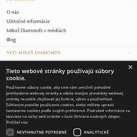
O nás
Užitočné informácie
Mikuš Diamonds v médiách
Blog
SVET MIKUŠ DIAMONDS
×
VŠETKO O NÁKUPE
Tieto webové stránky používajú súbory
cookie.
KONTAKT
Používame súbory cookie, aby sme vám umožnili pohodlné
Naše klenotníctva
prehliadanie webovej stránky a vďaka analýze prevádzky webovej
stránky neustále zlepšovali jej funkcie, výkon a použiteľnosť.
Súhlasom povolíte používanie cookies, alebo môžete upraviť
Sídlo spoločnosti
nastavenie cookies podľa svojích preferencií. Podrobné informácie sa
dozviete na našej web stránke v časti Ochrana osobných údajov.
Prečítať viac
NEVYHNUTNE POTREBNÉ
ANALYTICKÉ