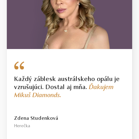
5.5 g
VÁHA
V prípade šperku vyrobeného na mieru sa môže hmotnosť
použitých diamantov líšiť od uvedenej hmotnosti o 5%. Pri
diamantoch o hmotnosti 0.30ct a vyššej bude dodržaná uvedená
alebo vyššia hmotnosť. Hmotnosť drahého kovu sa pri takýchto
šperkoch môže od uvedenej hmotnosti líšiť o 20%.
Každý záblesk austrálskeho opálu je
vzrušujúci. Dostal aj mňa.
Ďakujem
Mikuš Diamonds.
Zdena Studenková
Herečka