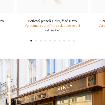
ato
Perlový prsteň Helix, žlté zlato
Pe
Vyrobíme a doručíme za viac ako 30 dní
Vyro
od 1 647 €
1
2
3
4
5
6
7
8
9
10