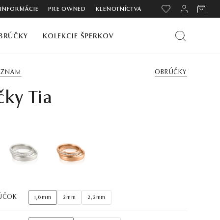
 INFORMÁCIE
PRE OWNED
KLENOTNÍCTVA
BRÚČKY
KOLEKCIE ŠPERKOV
ZOZNAM
OBRÚČKY
ky Tia
ÚČOK
1,6mm
2mm
2,2mm