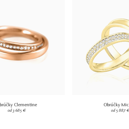
brúčky Clementine
Obrúčky Mic
od 3 685 €
od 5 887 