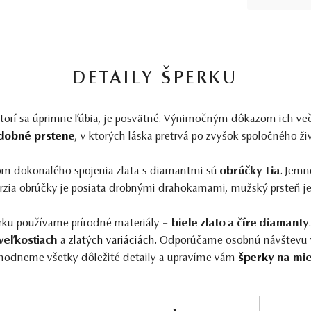
DETAILY ŠPERKU
ktorí sa úprimne ľúbia, je posvätné. Výnimočným dôkazom ich več
dobné prstene
, v ktorých láska pretrvá po zvyšok spoločného ži
m dokonalého spojenia zlata s diamantmi sú
obrúčky Tia
. Jem
rzia obrúčky je posiata drobnými drahokamami, mužský prsteň je z
rku používame prírodné materiály –
biele zlato a číre diamanty
veľkostiach
a
zlatých variáciách
. Odporúčame osobnú návštevu v
hodneme všetky dôležité detaily a upravíme vám
šperky
na mi