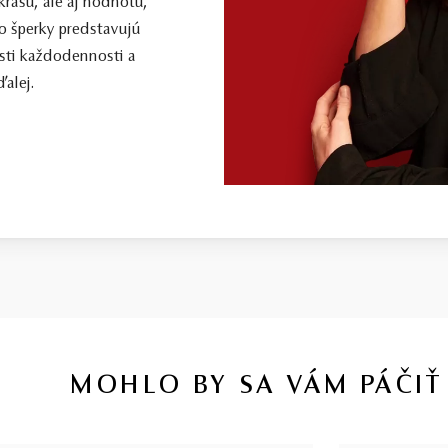
 krásu, ale aj hodnotu,
o šperky predstavujú
sti každodennosti a
alej.
MOHLO BY SA VÁM PÁČIŤ