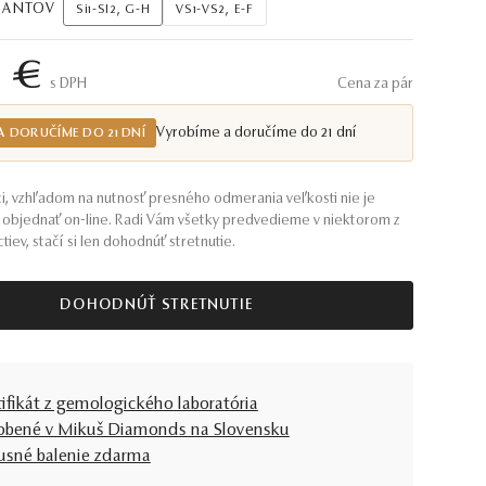
AMANTOV
Si1-SI2, G-H
VS1-VS2, E-F
8 €
S DPH
Cena za pár
Vyrobíme a doručíme do 21 dní
A DORUČÍME DO 21 DNÍ
i, vzhľadom na nutnosť presného odmerania veľkosti nie je
objednať on-line. Radi Vám všetky predvedieme v niektorom z
tiev, stačí si len dohodnúť stretnutie.
DOHODNÚŤ STRETNUTIE
tifikát z gemologického laboratória
obené v Mikuš Diamonds na Slovensku
usné balenie zdarma