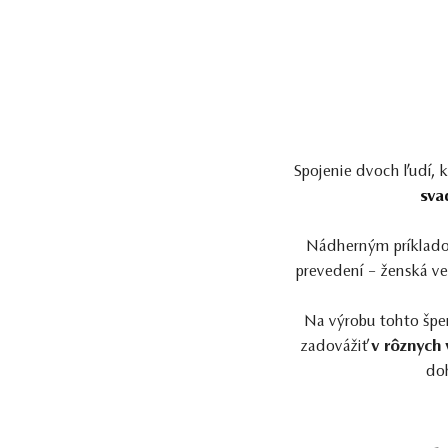
Spojenie dvoch ľudí, 
sva
Nádherným príklado
prevedení – ženská ve
Na výrobu tohto špe
zadovážiť
v rôznych 
do