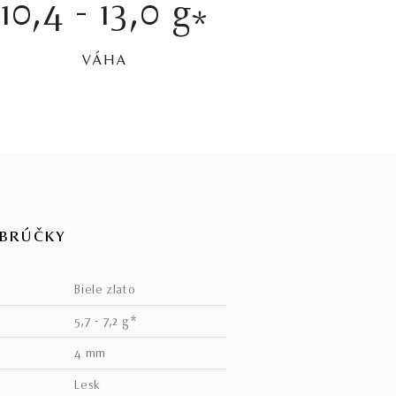
10,4 - 13,0 g
*
VÁHA
OBRÚČKY
biele zlato
5,7 - 7,2 g*
4 mm
lesk