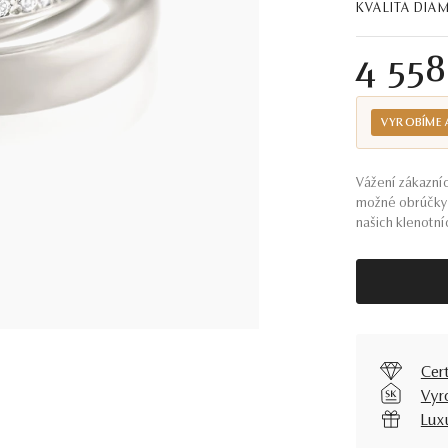
KVALITA DI
4 55
VYROBÍME 
Vážení zákazníc
možné obrúčky 
našich klenotníc
Cer
Vyr
Lux