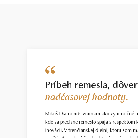
Príbeh remesla, dôver
nadčasovej hodnoty.
Mikuš Diamonds vnímam ako výnimočné ro
kde sa precízne remeslo spája s rešpektom k
inovácii. V trenčianskej dielni, ktorú som