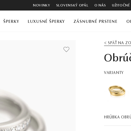
NOVINKY
SLOVENSKÝ OPÁL
O NÁS
UŽITOČNÉ
ŠPERKY
LUXUSNÉ ŠPERKY
ZÁSNUBNÉ PRSTENE
O
< SPÄŤ NA 
Obrúč
VARIANTY
HRÚBKA OBR