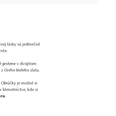
nej lásky sú jedinečné
vota.
né
prstene
v dvojitom
 číreho bieleho zlata.
. Obrúčky je možné si
 klenotníctve, kde si
eru
.