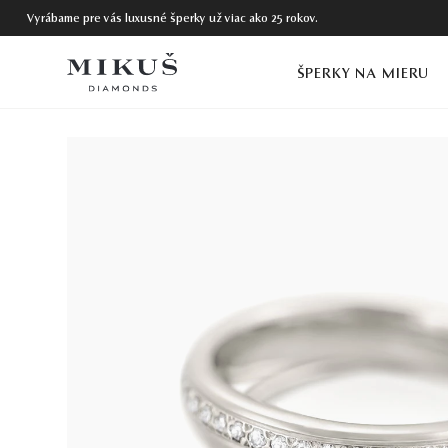
Vyrábame pre vás luxusné šperky už viac ako 25 rokov.
ŠPERKY NA MIERU