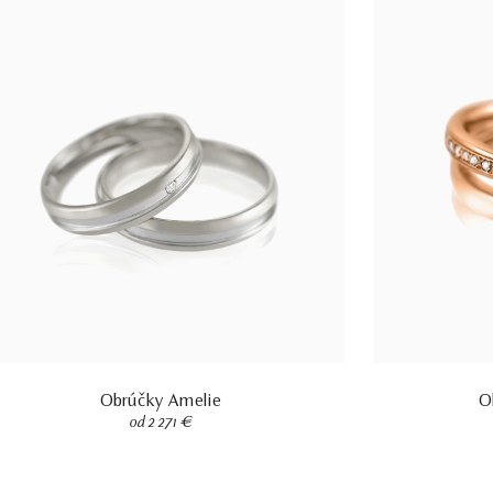
Obrúčky Amelie
O
od 2 271 €