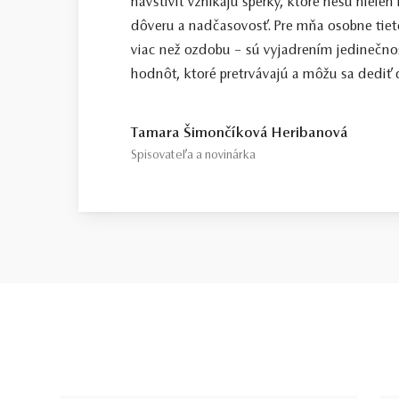
navštíviť vznikajú šperky, ktoré nesú nielen
dôveru a nadčasovosť. Pre mňa osobne tiet
viac než ozdobu – sú vyjadrením jedinečno
hodnôt, ktoré pretrvávajú a môžu sa dediť ď
Tamara Šimončíková Heribanová
Spisovateľa a novinárka