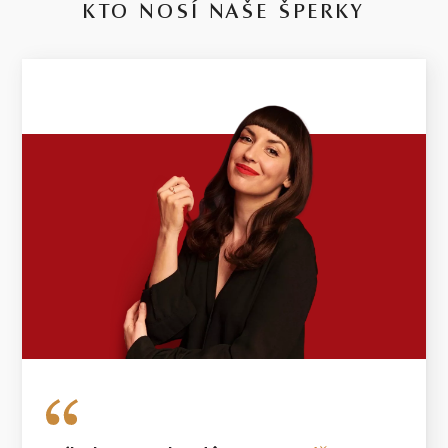
14 kt
KTO NOSÍ NAŠE ŠPERKY
BIELE ZLATO
3.37 g
VÁHA