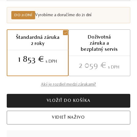
Vyrobíme a doručíme do 21 dní
DO 21 DNÍ
Doživotná
Štandardná záruka
záruka a
2 roky
bezplatný servis
1 853 €
S DPH
2 059 €
S DPH
Aký je rozdiel medzi zárukami?
VLOŽIŤ DO KOŠÍKA
VIDIEŤ NAŽIVO