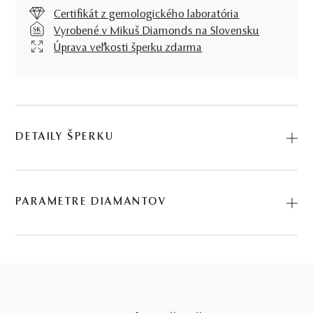
Certifikát z gemologického laboratória
Vyrobené v Mikuš Diamonds na Slovensku
Úprava veľkosti šperku zdarma
DETAILY ŠPERKU
Predstavujeme vám Prsteň Igritte. Na výrobu sme použili
prírodné materiály: biele zlato, diamant. Kód: 224501020.
PARAMETRE DIAMANTOV
0.288 ct
BRÚS
POČET
HMOTNOSŤ
ČISTOTA
9 KS DIAMANTOV
briliant
9
∑ 0,288 ct
SI1 - SI2