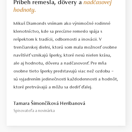
Príbeh remesla, dôvery a
nadčasovej
hodnoty.
Mikuš Diamonds vnímam ako výnimočné rodinné
klenotníctvo, kde sa precízne remeslo spája s
rešpektom k tradícii, odbornosti a inovácii. V
trenčianskej dielni, ktorú som mala možnosť osobne
navštíviť vznikajú šperky, ktoré nesú nielen krásu,
ale aj hodnotu, dôveru a nadčasovosť. Pre mňa
osobne tieto šperky predstavujú viac než ozdobu –
sú vyjadrením jedinečnosti každodennosti a hodnôt,
ktoré pretrvávajú a môžu sa dediť ďalej.
Tamara Šimončíková Heribanová
Spisovateľa a novinárka