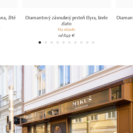
na, žlté
Diamantový zásnubný prsteň Elyra, biele
Diamant
zlato
í
Na sklade
od 849 €
1
2
3
4
5
6
7
8
9
10