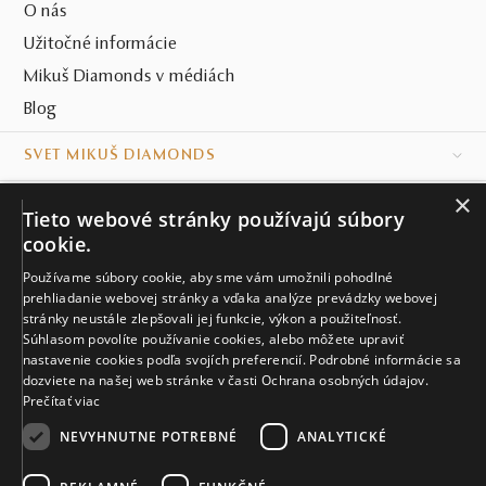
O nás
Užitočné informácie
Mikuš Diamonds v médiách
Blog
SVET MIKUŠ DIAMONDS
×
VŠETKO O NÁKUPE
Tieto webové stránky používajú súbory
cookie.
KONTAKT
Používame súbory cookie, aby sme vám umožnili pohodlné
Naše klenotníctva
prehliadanie webovej stránky a vďaka analýze prevádzky webovej
stránky neustále zlepšovali jej funkcie, výkon a použiteľnosť.
Súhlasom povolíte používanie cookies, alebo môžete upraviť
Sídlo spoločnosti
nastavenie cookies podľa svojích preferencií. Podrobné informácie sa
dozviete na našej web stránke v časti Ochrana osobných údajov.
Prečítať viac
NEVYHNUTNE POTREBNÉ
ANALYTICKÉ