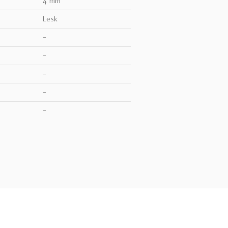
4 mm
lesk
–
–
–
–
V
–