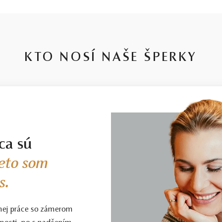
KTO NOSÍ NAŠE ŠPERKY
ca sú
eto som
s.
nej práce so zámerom