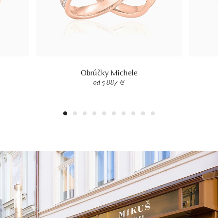
Obrúčky Michele
od 5 887 €
1
2
3
4
5
6
7
8
9
10