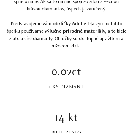
spracovanie. Ak sa to naviac spojí so silou a večnou
krásou diamantov, úspech je zaručený.
Predstavujeme vám
obrúčky Adelle
. Na výrobu tohto
šperku používame
výlučne prírodné materiály
, a to
biele
zlato
a číre diamanty. Obrúčky sú dostupné aj v žltom a
ružovom zlate
.
0.02ct
1 KS DIAMANT
14 kt
BIELE ZLATO