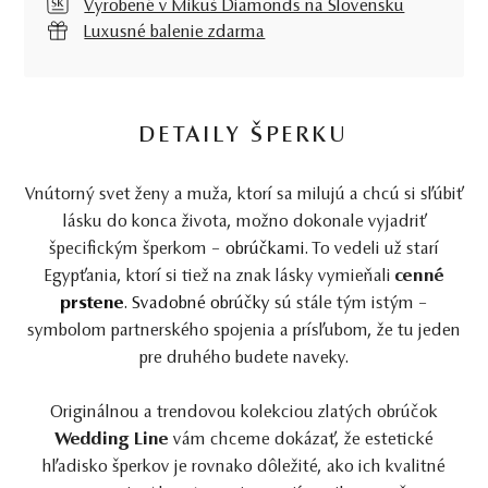
Vyrobené v Mikuš Diamonds na Slovensku
Luxusné balenie zdarma
DETAILY ŠPERKU
Vnútorný svet ženy a muža, ktorí sa milujú a chcú si sľúbiť
lásku do konca života, možno dokonale vyjadriť
špecifickým šperkom –
obrúčkami
. To vedeli už starí
Egypťania, ktorí si tiež na znak lásky vymieňali
cenné
prstene
.
Svadobné obrúčky
sú stále tým istým –
symbolom partnerského spojenia a prísľubom, že tu jeden
pre druhého budete naveky.
Originálnou a trendovou kolekciou zlatých obrúčok
Wedding Line
vám chceme dokázať, že estetické
hľadisko šperkov je rovnako dôležité, ako ich kvalitné