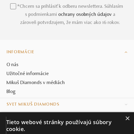
*Chcem sa prihlásiť k odberu newslettera. Súhlasím
s podmienkami
ochrany osobných údajov
a
zároveň potvrdzujem, že mám viac ako 16 rokov.
INFORMÁCIE
O nás
Užitočné informácie
Mikuš Diamonds v médiách
Blog
SVET MIKUŠ DIAMONDS
×
VŠETKO O NÁKUPE
Tieto webové stránky používajú súbory
cookie.
KONTAKT