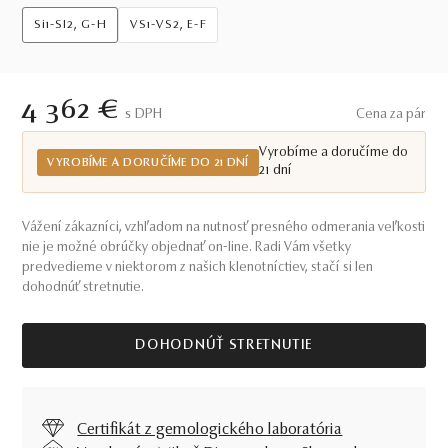
Si1-SI2, G-H
VS1-VS2, E-F
4 362 €
S DPH
Cena za pár
Vyrobíme a doručíme do
VYROBÍME A DORUČÍME DO 21 DNÍ
21 dní
Vážení zákazníci, vzhľadom na nutnosť presného odmerania veľkosti
nie je možné obrúčky objednať on-line. Radi Vám všetky
predvedieme v niektorom z našich klenotníctiev, stačí si len
dohodnúť stretnutie.
DOHODNÚŤ STRETNUTIE
Certifikát z gemologického laboratória