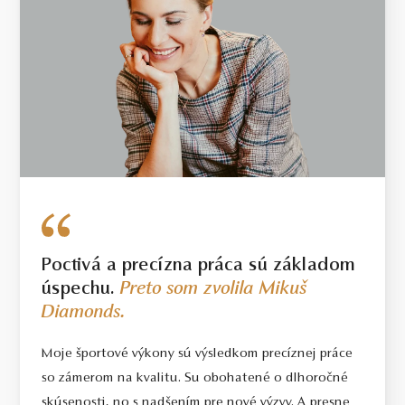
Poctivá a precízna práca sú základom
úspechu.
Preto som zvolila Mikuš
Diamonds.
Moje športové výkony sú výsledkom precíznej práce
so zámerom na kvalitu. Su obohatené o dlhoročné
skúsenosti, no s nadšením pre nové výzvy. A presne