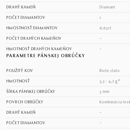
DRAHÝ KAMEŇ
diamant
POČET DIAMANTOV
1
HMOSTNOSŤ DIAMANTOV
0,03ct
POČET DRAHÝCH KAMEŇOV
–
HMOTNOSŤ DRAHÝCH KAMEŇOV
–
PARAMETRE PÁNSKEJ OBRÚČKY
POUŽITÝ KOV
biele zlato
HMOTNOSŤ
3,3 - 4,2 g*
ŠÍRKA PÁNSKEJ OBRÚČKY
3 mm
POVRCH OBRÚČKY
kombinácia les
DRAHÝ KAMEŇ
–
POČET DIAMANTOV
–