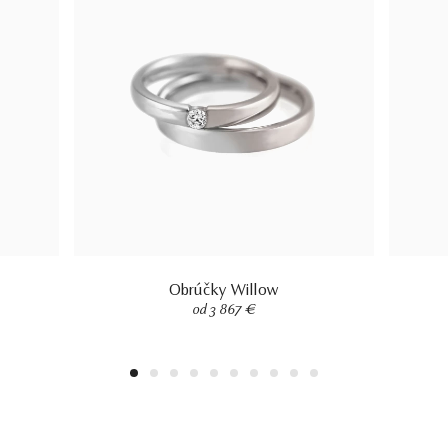
Obrúčky Willow
od 3 867 €
1
2
3
4
5
6
7
8
9
10