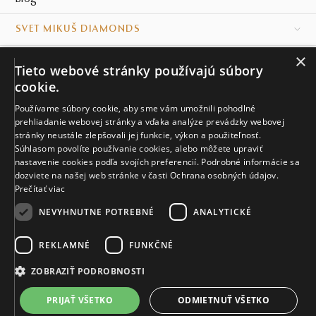
SVET MIKUŠ DIAMONDS
×
VŠETKO O NÁKUPE
Tieto webové stránky používajú súbory
cookie.
KONTAKT
Používame súbory cookie, aby sme vám umožnili pohodlné
prehliadanie webovej stránky a vďaka analýze prevádzky webovej
Naše klenotníctva
stránky neustále zlepšovali jej funkcie, výkon a použiteľnosť.
Súhlasom povolíte používanie cookies, alebo môžete upraviť
Sídlo spoločnosti
nastavenie cookies podľa svojích preferencií. Podrobné informácie sa
dozviete na našej web stránke v časti Ochrana osobných údajov.
Prečítať viac
NEVYHNUTNE POTREBNÉ
ANALYTICKÉ
REKLAMNÉ
FUNKČNÉ
© MIKUŠ DIAMONDS, A.S. 2026. VŠETKY PRÁVA VYHRADENÉ.
Nastavenia cookies.
ZOBRAZIŤ PODROBNOSTI
2 804 €
PRIJAŤ VŠETKO
ODMIETNUŤ VŠETKO
VIAC INFO
Vyrobíme a doručíme do 21 dní