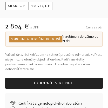
Si1-SI2, G-H
VS1-VS2, E-F
2 804 €
S DPH
Cena za pár
Vyrobíme a doručíme do
VYROBÍME A DORUČÍME DO 21 DNÍ
21 dní
Vážení zákazníci, vzhľadom na nutnosť presného odmerania veľkosti
nie je možné obrúčky objednať on-line. Radi Vám všetky
predvedieme v niektorom z našich klenotníctiev, stačí si len
dohodnúť stretnutie.
DOHODNÚŤ STRETNUTIE
Certifikát z gemologického laboratória