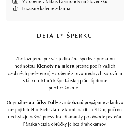
Vyrobené v Mikuš Diamonds na Slovensku
Luxusné balenie zdarma
DETAILY ŠPERKU
Zhotovujeme pre vás jedinečné
šperky
s pridanou
hodnotou.
Klenoty na mieru
presne podľa vašich
osobných preferencií, vyrobené z prvotriednych surovín a
s láskou, ktorú k šperkárskej práci úprimne
prechovávame.
Originálne
obrúčky Polly
symbolizujú prepájanie zdanlivo
nespojiteľného. Biele zlato v kombinácii so žltým, pričom
nechýbajú nežné priesvitné diamanty po obvode prsteňa.
Pánska verzia obrúčky je bez drahokamov.