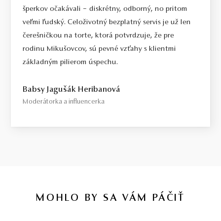
šperkov očakávali – diskrétny, odborný, no pritom
veľmi ľudský. Celoživotný bezplatný servis je už len
čerešničkou na torte, ktorá potvrdzuje, že pre
rodinu Mikušovcov, sú pevné vzťahy s klientmi
základným pilierom úspechu.
Babsy Jagušák Heribanová
Moderátorka a influencerka
MOHLO BY SA VÁM PÁČIŤ