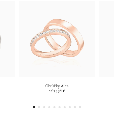
Obrúčky Alea
od 5 498 €
1
2
3
4
5
6
7
8
9
10