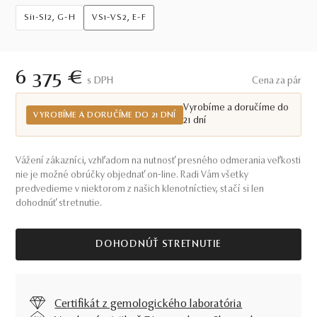
Si1-SI2, G-H
VS1-VS2, E-F
6 375 €
S DPH
Cena za pár
Vyrobíme a doručíme do
VYROBÍME A DORUČÍME DO 21 DNÍ
21 dní
Vážení zákazníci, vzhľadom na nutnosť presného odmerania veľkosti
nie je možné obrúčky objednať on-line. Radi Vám všetky
predvedieme v niektorom z našich klenotníctiev, stačí si len
dohodnúť stretnutie.
DOHODNÚŤ STRETNUTIE
Certifikát z gemologického laboratória