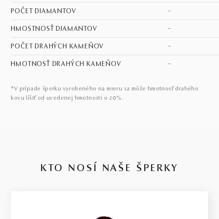
POČET DIAMANTOV
–
HMOSTNOSŤ DIAMANTOV
–
POČET DRAHÝCH KAMEŇOV
–
HMOTNOSŤ DRAHÝCH KAMEŇOV
–
*V prípade šperku vyrobeného na mieru sa môže hmotnosť drahého
kovu líšiť od uvedenej hmotnosti o 20%.
KTO NOSÍ NAŠE ŠPERKY