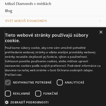
Mikuš Diamonds v médiách
Blog
SVET MIKUŠ DIAMONDS
×
VŠETKO O NÁKUPE
Tieto webové stránky používajú súbory
cookie.
KONTAKT
Používame súbory cookie, aby sme vám umožnili pohodlné
prehliadanie webovej stránky a vďaka analýze prevádzky webovej
Naše klenotníctva
stránky neustále zlepšovali jej funkcie, výkon a použiteľnosť.
Súhlasom povolíte používanie cookies, alebo môžete upraviť
Sídlo spoločnosti
nastavenie cookies podľa svojích preferencií. Podrobné informácie sa
dozviete na našej web stránke v časti Ochrana osobných údajov.
Prečítať viac
NEVYHNUTNE POTREBNÉ
ANALYTICKÉ
REKLAMNÉ
FUNKČNÉ
© MIKUŠ DIAMONDS, A.S. 2026. VŠETKY PRÁVA VYHRADENÉ.
Nastavenia cookies.
ZOBRAZIŤ PODROBNOSTI