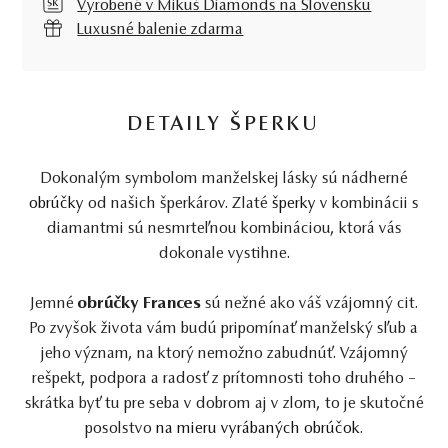
Vyrobené v Mikuš Diamonds na Slovensku
Luxusné balenie zdarma
DETAILY ŠPERKU
Dokonalým symbolom manželskej lásky sú nádherné
obrúčky
od našich šperkárov. Zlaté
šperky
v kombinácii s
diamantmi sú nesmrteľnou kombináciou, ktorá vás
dokonale vystihne.
Jemné
obrúčky Frances
sú nežné ako váš vzájomný cit.
Po zvyšok života vám budú pripomínať manželský sľub a
jeho význam, na ktorý nemožno zabudnúť. Vzájomný
rešpekt, podpora a radosť z prítomnosti toho druhého –
skrátka byť tu pre seba v dobrom aj v zlom, to je skutočné
posolstvo
na mieru vyrábaných obrúčok
.