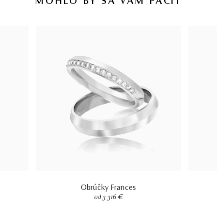
MOHLO BY SA VÁM PÁČIŤ
Obrúčky Frances
od 3 316 €