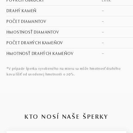
POVRCH OBRÚČKY
lesk
DRAHÝ KAMEŇ
–
POČET DIAMANTOV
–
HMOSTNOSŤ DIAMANTOV
–
POČET DRAHÝCH KAMEŇOV
–
HMOTNOSŤ DRAHÝCH KAMEŇOV
–
*V prípade šperku vyrobeného na mieru sa môže hmotnosť drahého
kovu líšiť od uvedenej hmotnosti o 20%.
KTO NOSÍ NAŠE ŠPERKY