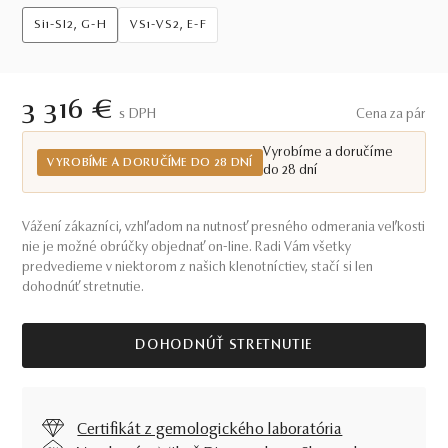
Si1-SI2, G-H
VS1-VS2, E-F
3 316 €
S DPH
Cena za pár
Vyrobíme a doručíme
VYROBÍME A DORUČÍME DO 28 DNÍ
do 28 dní
Vážení zákazníci, vzhľadom na nutnosť presného odmerania veľkosti
nie je možné obrúčky objednať on-line. Radi Vám všetky
predvedieme v niektorom z našich klenotníctiev, stačí si len
dohodnúť stretnutie.
DOHODNÚŤ STRETNUTIE
Certifikát z gemologického laboratória