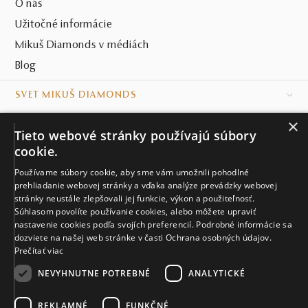
O nás
Užitočné informácie
Mikuš Diamonds v médiách
Blog
SVET MIKUŠ DIAMONDS
×
VŠETKO O NÁKUPE
Tieto webové stránky používajú súbory
cookie.
KONTAKT
Používame súbory cookie, aby sme vám umožnili pohodlné
prehliadanie webovej stránky a vďaka analýze prevádzky webovej
Naše klenotníctva
stránky neustále zlepšovali jej funkcie, výkon a použiteľnosť.
Súhlasom povolíte používanie cookies, alebo môžete upraviť
Sídlo spoločnosti
nastavenie cookies podľa svojích preferencií. Podrobné informácie sa
dozviete na našej web stránke v časti Ochrana osobných údajov.
Prečítať viac
NEVYHNUTNE POTREBNÉ
ANALYTICKÉ
REKLAMNÉ
FUNKČNÉ