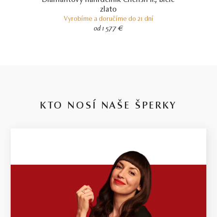
Diamantový náhrdelník Cherish II., biele
šperkoch môže od uvedenej hmotnosti líšiť o 20%.
zlato
Vyrobíme a doručíme do 21 dní
od 1 577 €
KTO NOSÍ NAŠE ŠPERKY