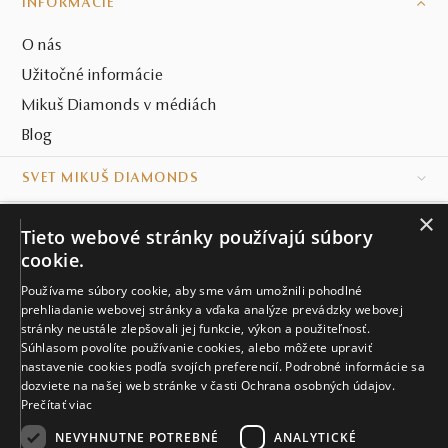
INFORMÁCIE
O nás
Užitočné informácie
Mikuš Diamonds v médiách
Blog
SVET MIKUŠ DIAMONDS
×
VŠETKO O NÁKUPE
Tieto webové stránky používajú súbory
cookie.
KONTAKT
Používame súbory cookie, aby sme vám umožnili pohodlné
Naše klenotníctva
prehliadanie webovej stránky a vďaka analýze prevádzky webovej
stránky neustále zlepšovali jej funkcie, výkon a použiteľnosť.
Súhlasom povolíte používanie cookies, alebo môžete upraviť
Sídlo spoločnosti
nastavenie cookies podľa svojích preferencií. Podrobné informácie sa
dozviete na našej web stránke v časti Ochrana osobných údajov.
Prečítať viac
NEVYHNUTNE POTREBNÉ
ANALYTICKÉ