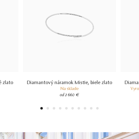
 zlato
Diamantový náramok Mistie, biele zlato
Diaman
Na sklade
Vyro
od 2 660 €
1
2
3
4
5
6
7
8
9
10