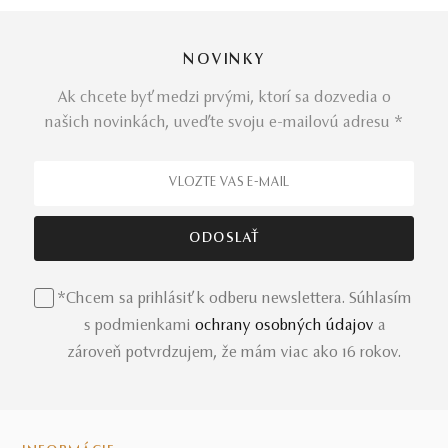
Dokonalá symbolika ukrytá
v bielom zlate
a diamantoch,
to je
náramok Cherish
. Jedinečný šperk vhodný na
NOVINKY
všetky chvíle, ktoré chcete, aby trvali večne.
Symbol
nekonečnosti
ozdobený drobným čírym diamantom
Ak chcete byť medzi prvými, ktorí sa dozvedia o
dominuje jemnému náramku z bieleho zlata.
našich novinkách, uveďte svoju e-mailovú adresu *
Dostupné sú aj iné
zlaté variácie šperku
, ako aj krásne
šperky do súpravy – očarujúci
náhrdelník
Cherish
.
Prehliadka šperku a jeho
výroba či úprava na mieru
je
Vám k dispozícii po osobnej konzultácii
v našich
kamenných predajniach naprieč Slovenskom
.
*Chcem sa prihlásiť k odberu newslettera. Súhlasím
s podmienkami
ochrany osobných údajov
a
zároveň potvrdzujem, že mám viac ako 16 rokov.