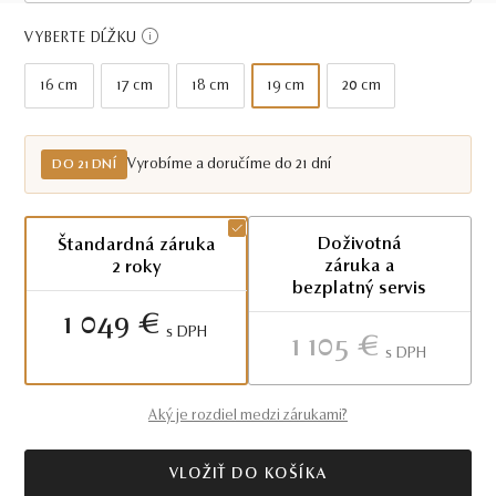
Do 21 dní
VYBERTE DĹŽKU
16 cm
17 cm
18 cm
19 cm
20 cm
Vyrobíme a doručíme do 21 dní
DO 21 DNÍ
Doživotná
Štandardná záruka
záruka a
2 roky
bezplatný servis
1 049 €
S DPH
1 105 €
S DPH
Aký je rozdiel medzi zárukami?
VLOŽIŤ DO KOŠÍKA