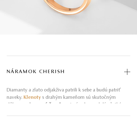
NÁRAMOK CHERISH
Diamanty a zlato odjakživa patrili k sebe a budú patriť
naveky.
Klenoty
s drahým kameňom sú skutočným
dôkazom, že
pravý šperk
pretrvá veky a odolá všetkým
módnym trendom. Jednoducho neotrasiteľné dedičstvo
drahocennej krásy.