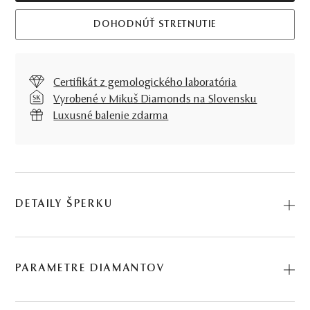
DOHODNÚŤ STRETNUTIE
Certifikát z gemologického laboratória
Vyrobené v Mikuš Diamonds na Slovensku
Luxusné balenie zdarma
DETAILY ŠPERKU
Symbolika ukrytá v bielom zlate a diamantoch, to je
Náramok Cherish, vhodný pre všetky chvíle, ktoré chcete,
PARAMETRE DIAMANTOV
aby trvali večne. Kód: 264501001.
BRÚS
POČET
HMOTNOSŤ
ČISTOTA