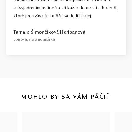
osobne tieto šperky predstavujú viac než ozdobu –
sú vyjadrením jedinečnosti každodennosti a hodnôt,
ktoré pretrvávajú a môžu sa dediť ďalej.
Tamara Šimončíková Heribanová
Spisovateľa a novinárka
MOHLO BY SA VÁM PÁČIŤ