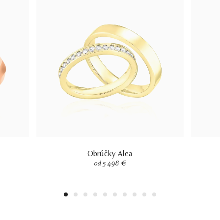
Obrúčky Alea
od 5 498 €
1
2
3
4
5
6
7
8
9
10