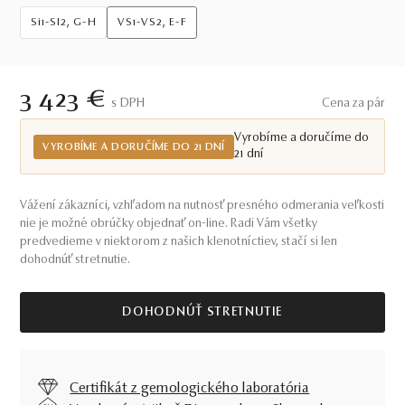
Si1-SI2, G-H
VS1-VS2, E-F
3 423 €
S DPH
Cena za pár
Vyrobíme a doručíme do
VYROBÍME A DORUČÍME DO 21 DNÍ
21 dní
Vážení zákazníci, vzhľadom na nutnosť presného odmerania veľkosti
nie je možné obrúčky objednať on-line. Radi Vám všetky
predvedieme v niektorom z našich klenotníctiev, stačí si len
dohodnúť stretnutie.
DOHODNÚŤ STRETNUTIE
Certifikát z gemologického laboratória