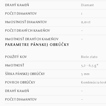
DRAHÝ KAMEŇ
diamant
POČET DIAMANTOV
1
HMOSTNOSŤ DIAMANTOV
0,01ct
POČET DRAHÝCH KAMEŇOV
–
HMOTNOSŤ DRAHÝCH KAMEŇOV
–
PARAMETRE PÁNSKEJ OBRÚČKY
POUŽITÝ KOV
biele zlato
HMOTNOSŤ
5,2 - 6,5 g*
ŠÍRKA PÁNSKEJ OBRÚČKY
5 mm
POVRCH OBRÚČKY
kombinácia les
DRAHÝ KAMEŇ
–
POČET DIAMANTOV
–