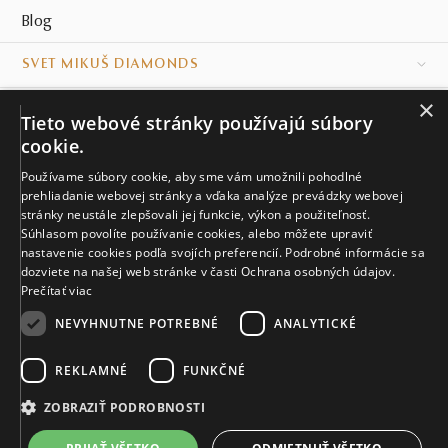
Blog
SVET MIKUŠ DIAMONDS
×
VŠETKO O NÁKUPE
Tieto webové stránky používajú súbory
cookie.
KONTAKT
Používame súbory cookie, aby sme vám umožnili pohodlné
prehliadanie webovej stránky a vďaka analýze prevádzky webovej
Naše klenotníctva
stránky neustále zlepšovali jej funkcie, výkon a použiteľnosť.
Súhlasom povolíte používanie cookies, alebo môžete upraviť
Sídlo spoločnosti
nastavenie cookies podľa svojích preferencií. Podrobné informácie sa
dozviete na našej web stránke v časti Ochrana osobných údajov.
Prečítať viac
NEVYHNUTNE POTREBNÉ
ANALYTICKÉ
REKLAMNÉ
FUNKČNÉ
© MIKUŠ DIAMONDS, A.S. 2026. VŠETKY PRÁVA VYHRADENÉ.
Nastavenia cookies.
ZOBRAZIŤ PODROBNOSTI
3 423 €