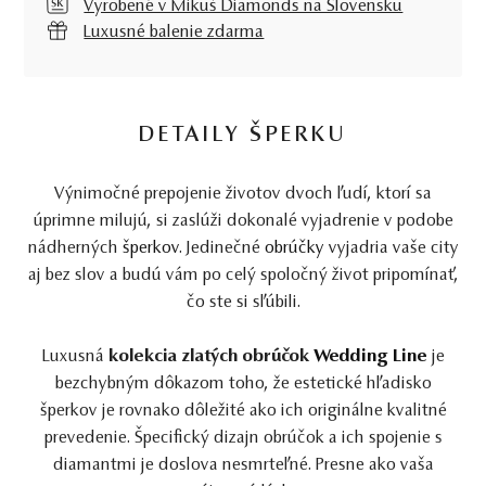
Vyrobené v Mikuš Diamonds na Slovensku
Luxusné balenie zdarma
DETAILY ŠPERKU
Výnimočné prepojenie životov dvoch ľudí, ktorí sa
úprimne milujú, si zaslúži dokonalé vyjadrenie v podobe
nádherných
šperkov
. Jedinečné
obrúčky
vyjadria vaše city
aj bez slov a budú vám po celý spoločný život pripomínať,
čo ste si sľúbili.
Luxusná
kolekcia zlatých obrúčok
Wedding Line
je
bezchybným dôkazom toho, že estetické hľadisko
šperkov je rovnako dôležité ako ich originálne kvalitné
prevedenie. Špecifický dizajn obrúčok a ich spojenie s
diamantmi je doslova nesmrteľné. Presne ako vaša