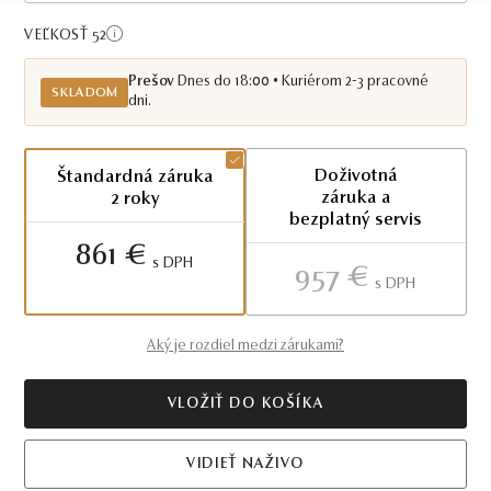
Skladom PO
VEĽKOSŤ 52
Prešov
Dnes do 18:00 • Kuriérom 2-3 pracovné
SKLADOM
dni.
Doživotná
Štandardná záruka
záruka a
2 roky
bezplatný servis
861 €
S DPH
957 €
S DPH
Aký je rozdiel medzi zárukami?
VLOŽIŤ DO KOŠÍKA
VIDIEŤ NAŽIVO