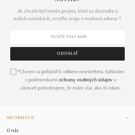
NOVINKY
Ak chcete byť medzi prvými, ktorí sa dozvedia o
Chceli ste vždy vedieť, prečo vás priťahuje určitý symbol?
našich novinkách, uveďte svoju e-mailovú adresu *
Tak, ako naše šperky nestrácajú na svojej hodnote vďaka
ručnej výrobe
a prírodným diamantom, aj reč symbolov
je hlboko zakorenená v našom podvedomí. Tým
najžiarivejším dôkazom je
diamantový prsteň Always
v mystickom tvare nekonečna.
*Chcem sa prihlásiť k odberu newslettera. Súhlasím
Prsteň nekonečno v éterickej briliancii
s podmienkami
ochrany osobných údajov
a
zároveň potvrdzujem, že mám viac ako 16 rokov.
s diamantmi a bielym zlatom
Dokonalá kombinácia
jemného štýlu
a praktického
pohodlia je dotvorená aj precíznym výberom
prírodných
INFORMÁCIE
briliantov
. To všetko perfektne ladí so 14-karátovým
bielym zlatom. Ak teda hľadáte v šperku hlbšie vizuálne
O nás