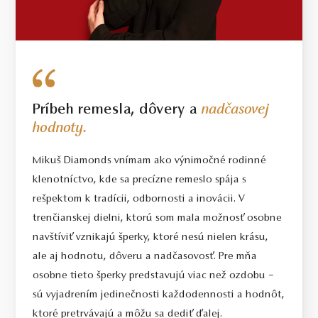
Príbeh remesla, dôvery a
nadčasovej
hodnoty.
Mikuš Diamonds vnímam ako výnimočné rodinné
klenotníctvo, kde sa precízne remeslo spája s
rešpektom k tradícii, odbornosti a inovácii. V
trenčianskej dielni, ktorú som mala možnosť osobne
navštíviť vznikajú šperky, ktoré nesú nielen krásu,
ale aj hodnotu, dôveru a nadčasovosť. Pre mňa
osobne tieto šperky predstavujú viac než ozdobu –
sú vyjadrením jedinečnosti každodennosti a hodnôt,
ktoré pretrvávajú a môžu sa dediť ďalej.