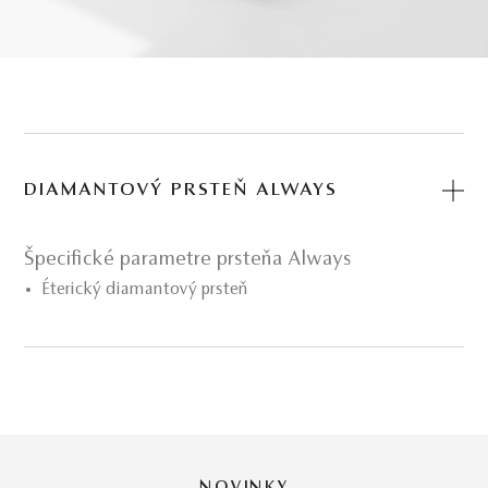
DIAMANTOVÝ PRSTEŇ ALWAYS
Špecifické parametre prsteňa Always
Éterický diamantový prsteň
Obľúbený symbol nekonečna
9 ks prírodný briliant
14-karátové biele zlato
Šperk do súpravy
Diamond collection
Diamantový prsteň s obľúbeným symbolom
nekonečna