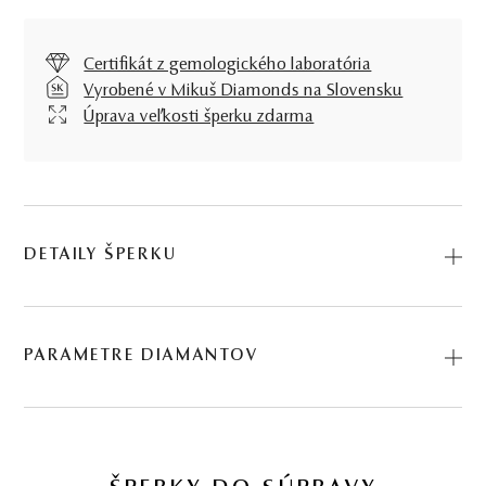
Certifikát z gemologického laboratória
Vyrobené v Mikuš Diamonds na Slovensku
Úprava veľkosti šperku zdarma
DETAILY ŠPERKU
Diamantový prsteň Always v tvare nekonečna je
dokonalým klenotom pre ženy milujúce osobitú
PARAMETRE DIAMANTOV
symboliku šperkov v kombinácii s bielym zlatom a
jemným dizajnom. Kód: 224501088.
BRÚS
POČET
HMOTNOSŤ
ČISTOTA
0.049 ct