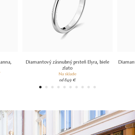
ianna,
Diamantový zásnubný prsteň Elyra, biele
Diamant
zlato
í
Na sklade
od 849 €
1
2
3
4
5
6
7
8
9
10