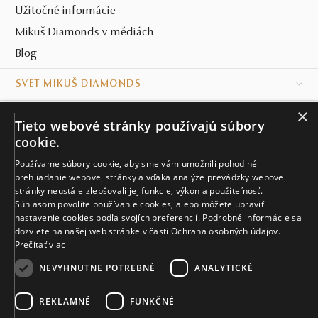
opojenie, motív večnosti v prsteni Always vás nikdy
Užitočné informácie
nesklame. Rovnako ako nadštandardné benefity, akými sú
Mikuš Diamonds v médiách
doživotná záruka a bezplatný servis
, ako aj možnosť
Blog
zakúpenia šperku v sieti našich
klenotníctiev
po celom
Slovensku.
SVET MIKUŠ DIAMONDS
×
VŠETKO O NÁKUPE
Tieto webové stránky používajú súbory
Ako požiadať o ruku?
cookie.
KONTAKT
Používame súbory cookie, aby sme vám umožnili pohodlné
Naše klenotníctva
prehliadanie webovej stránky a vďaka analýze prevádzky webovej
Príťažlivý symbol „ležatej osmičky“ v prsteni Always
stránky neustále zlepšovali jej funkcie, výkon a použiteľnosť.
reprezentuje pevný vzťah, ktorý nikdy neskončí. Aj preto je
Súhlasom povolíte používanie cookies, alebo môžete upraviť
Sídlo spoločnosti
tento skvost žiadaný aj ako nadčasový
zásnubný prsteň
.
nastavenie cookies podľa svojích preferencií. Podrobné informácie sa
dozviete na našej web stránke v časti Ochrana osobných údajov.
Ďalšie inšpirácie na dokonalé zásnubné skvosty nájdete aj
Prečítať viac
v našom
top výbere zásnubných prsteňov
. V druhom
kroku vám radi prakticky poradíme,
ako zmerať veľkosť
NEVYHNUTNE POTREBNÉ
ANALYTICKÉ
zásnubného prsteňa.
A v prípade, že plánujete svoju
vyvolenú požiadať o ruku práve na Slovensku, ponorte sa
REKLAMNÉ
FUNKČNÉ
© MIKUŠ DIAMONDS, A.S. 2026. VŠETKY PRÁVA VYHRADENÉ.
do unikátnych
zásnubných príbehov našich klientov
,
Nastavenia cookies.