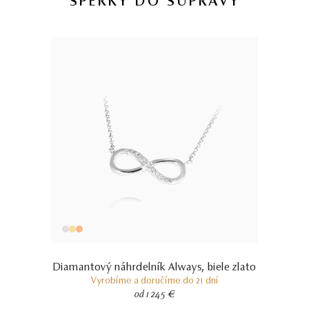
ŠPERKY DO SÚPRAVY
briliant
9
∑ 0,049 ct
VS2 - SI1
9 KS DIAMANTOV
14 kt
BIELE ZLATO
1.57 g
VÁHA
Diamantový náhrdelník Always, biele zlato
Vyrobíme a doručíme do 21 dní
od 1 245 €