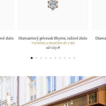
vé zlato
Diamantový prívesok Rhyme, ružové zlato
Diaman
Vyrobíme a doručíme do 7 dní
od 1 023 €
1
2
3
4
5
6
7
8
9
10