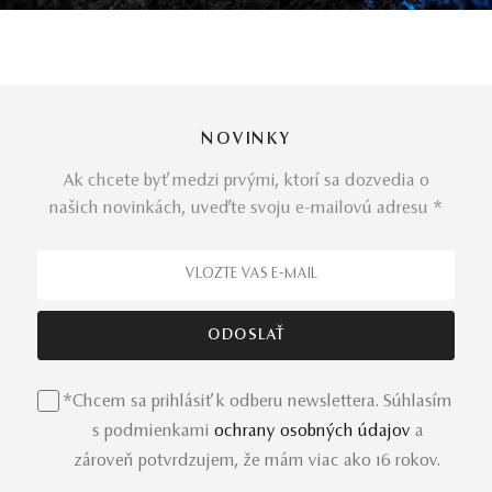
NOVINKY
Ak chcete byť medzi prvými, ktorí sa dozvedia o
našich novinkách, uveďte svoju e-mailovú adresu *
*Chcem sa prihlásiť k odberu newslettera. Súhlasím
s podmienkami
ochrany osobných údajov
a
zároveň potvrdzujem, že mám viac ako 16 rokov.