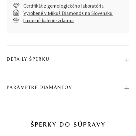
Certifikát z gemologického laboratória
Vyrobené v Mikuš Diamonds na Slovensku
Luxusné balenie zdarma
DETAILY ŠPERKU
Svetlo mesačného svitu Vás rozžiari s Príveskom Moon.
Žlté zlato s diamantmi má takmer čarovnú moc, nechajte
PARAMETRE DIAMANTOV
sa ňou zvábiť. Kód: 244500049.
BRÚS
POČET
HMOTNOSŤ
ČISTOTA
0.105 ct
ŠPERKY DO SÚPRAVY
briliant
1
0,08 ct
I1
15 KS DIAMANTOV