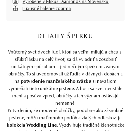
Vyrobené v Mikuš Diamonds na Slovensku
Luxusné balenie zdarma
DETAILY ŠPERKU
Vnútorný svet dvoch ľudí, ktorí sa veľmi milujú a chcú si
sľúbiť lásku na celý život, sa dá vyjadriť a zosobniť
unikátnym spôsobom – jedinečným šperkom zvaným
obrúčky
. To si uvedomovali už ľudia v dávnych dobách a
na
potvrdenie manželského zväzku
si navzájom
vymieňali tieto unikátne
prstene
. A hoci sa svet neustále
mení a posúva vpred,
obrúčky
a ich význam ostávajú
nemenné.
Potvrdením, že moderné obrúčky, podobne ako
zásnubné
prstene
, môžu mať mnoho podôb a zlatých odleskov, je
kolekcia Wedding Line
. Vyzdvihuje tradičné klenotnícke