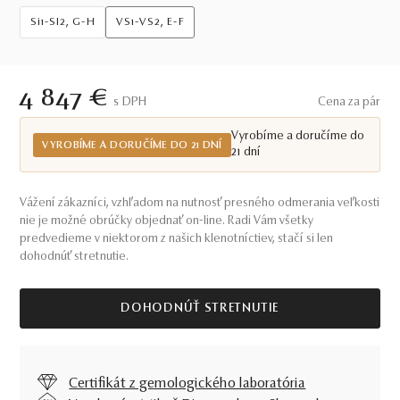
Si1-SI2, G-H
VS1-VS2, E-F
4 847 €
S DPH
Cena za pár
Vyrobíme a doručíme do
VYROBÍME A DORUČÍME DO 21 DNÍ
21 dní
Vážení zákazníci, vzhľadom na nutnosť presného odmerania veľkosti
nie je možné obrúčky objednať on-line. Radi Vám všetky
predvedieme v niektorom z našich klenotníctiev, stačí si len
dohodnúť stretnutie.
DOHODNÚŤ STRETNUTIE
Certifikát z gemologického laboratória