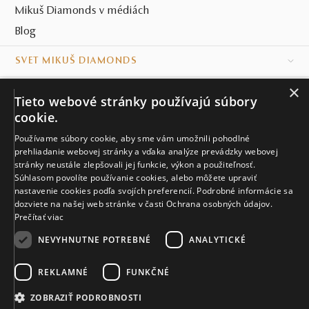
Mikuš Diamonds v médiách
Blog
SVET MIKUŠ DIAMONDS
×
VŠETKO O NÁKUPE
Tieto webové stránky používajú súbory
cookie.
KONTAKT
Používame súbory cookie, aby sme vám umožnili pohodlné
prehliadanie webovej stránky a vďaka analýze prevádzky webovej
Naše klenotníctva
stránky neustále zlepšovali jej funkcie, výkon a použiteľnosť.
Súhlasom povolíte používanie cookies, alebo môžete upraviť
Sídlo spoločnosti
nastavenie cookies podľa svojích preferencií. Podrobné informácie sa
dozviete na našej web stránke v časti Ochrana osobných údajov.
Prečítať viac
NEVYHNUTNE POTREBNÉ
ANALYTICKÉ
REKLAMNÉ
FUNKČNÉ
© MIKUŠ DIAMONDS, A.S. 2026. VŠETKY PRÁVA VYHRADENÉ.
Nastavenia cookies.
ZOBRAZIŤ PODROBNOSTI