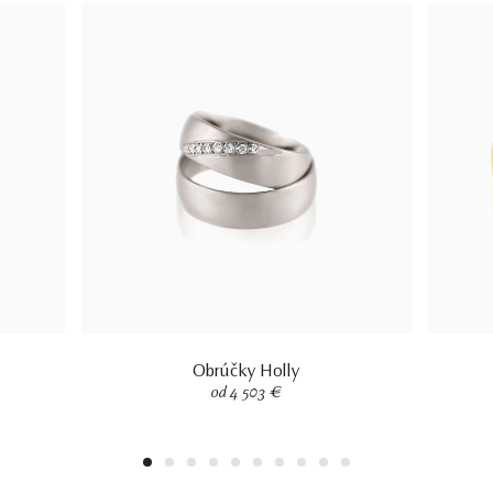
Obrúčky Holly
od 4 503 €
1
2
3
4
5
6
7
8
9
10