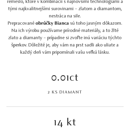
remeslo, ktoré v kombinácii s najnovšími technológiami a
tými najkvalitnejšími surovinami – zlatom a diamantom,
nestráca na sile.
Prepracované
obrúčky Bianca
sú toho jasným dôkazom.
Na ich výrobu používame prírodné materiály, a to žlté
zlato a diamanty – prípadne si zvoľte inú variáciu týchto
šperkov
. Dôležité je, aby vám na prst sadli ako uliate a
každý deň vám pripomínali vašu veľkú lásku.
0.01ct
2 KS DIAMANT
14 kt