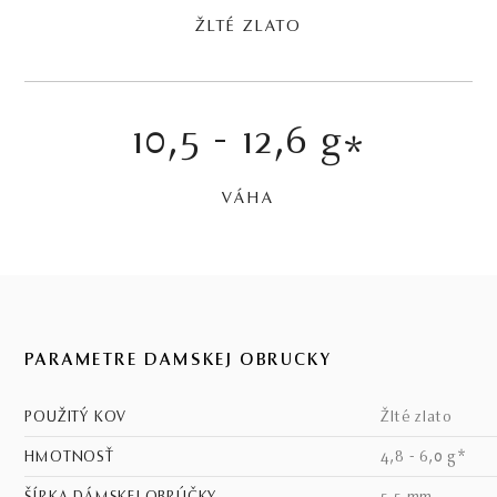
ŽLTÉ ZLATO
10,5 - 12,6 g
*
VÁHA
PARAMETRE DÁMSKEJ OBRÚČKY
POUŽITÝ KOV
žlté zlato
HMOTNOSŤ
4,8 - 6,0 g*