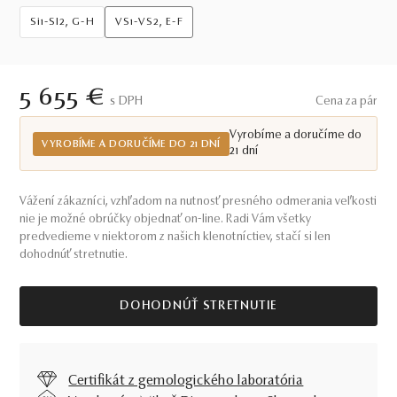
Si1-SI2, G-H
VS1-VS2, E-F
5 655 €
S DPH
Cena za pár
Vyrobíme a doručíme do
VYROBÍME A DORUČÍME DO 21 DNÍ
21 dní
Vážení zákazníci, vzhľadom na nutnosť presného odmerania veľkosti
nie je možné obrúčky objednať on-line. Radi Vám všetky
predvedieme v niektorom z našich klenotníctiev, stačí si len
dohodnúť stretnutie.
DOHODNÚŤ STRETNUTIE
Certifikát z gemologického laboratória