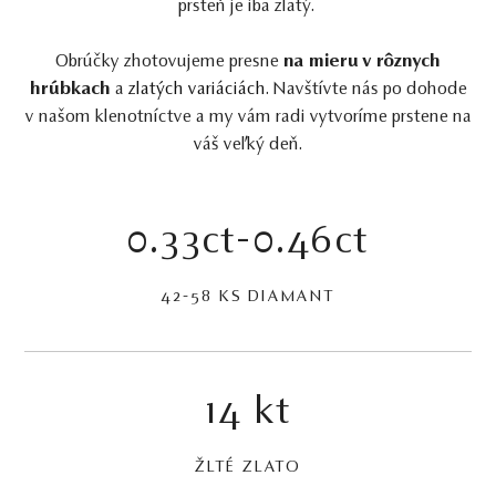
prsteň je iba zlatý.
Obrúčky zhotovujeme presne
na mieru
v rôznych
hrúbkach
a
zlatých variáciách
. Navštívte nás po dohode
v našom klenotníctve a my vám radi vytvoríme prstene na
váš veľký deň.
0.33ct-0.46ct
42-58 KS DIAMANT
14 kt
ŽLTÉ ZLATO