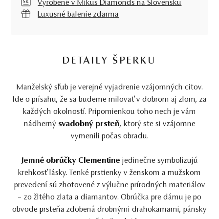
Vyrobené v Mikuš Diamonds na Slovensku
Luxusné balenie zdarma
DETAILY ŠPERKU
Manželský sľub je verejné vyjadrenie vzájomných citov.
Ide o prísahu, že sa budeme milovať v dobrom aj zlom, za
každých okolností. Pripomienkou toho nech je vám
nádherný
svadobný prsteň
, ktorý ste si vzájomne
vymenili počas obradu.
Jemné
obrúčky Clementine
jedinečne symbolizujú
krehkosť lásky. Tenké prstienky v ženskom a mužskom
prevedení sú zhotovené z výlučne prírodných materiálov
– zo žltého zlata a diamantov. Obrúčka pre dámu je po
obvode
prsteňa
zdobená drobnými drahokamami, pánsky