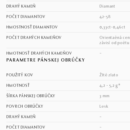
DRAHÝ KAMEŇ
diamant
POČET DIAMANTOV
42-58
HMOSTNOSŤ DIAMANTOV
0,33ct-0,46ct
POČET DRAHÝCH KAMEŇOV
Orientaèná cena - cena
závisí od poèt
HMOTNOSŤ DRAHÝCH KAMEŇOV
–
PARAMETRE PÁNSKEJ OBRÚČKY
POUŽITÝ KOV
žlté zlato
HMOTNOSŤ
4,2 - 5,2 g*
ŠÍRKA PÁNSKEJ OBRÚČKY
3 mm
POVRCH OBRÚČKY
lesk
DRAHÝ KAMEŇ
–
POČET DIAMANTOV
–