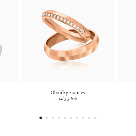
Obrúčky Frances
od 3 316 €
1
2
3
4
5
6
7
8
9
10