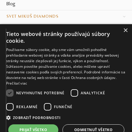
Blog
SVET MIKUŠ DIAMONDS
×
VŠETKO O NÁKUPE
Tieto webové stránky používajú súbory
cookie.
KONTAKT
Používame súbory cookie, aby sme vám umožnili pohodlné
prehliadanie webovej stránky a vďaka analýze prevádzky webovej
Naše klenotníctva
stránky neustále zlepšovali jej funkcie, výkon a použiteľnosť.
Súhlasom povolíte používanie cookies, alebo môžete upraviť
Sídlo spoločnosti
nastavenie cookies podľa svojích preferencií. Podrobné informácie sa
dozviete na našej web stránke v časti Ochrana osobných údajov.
Prečítať viac
NEVYHNUTNE POTREBNÉ
ANALYTICKÉ
REKLAMNÉ
FUNKČNÉ
© MIKUŠ DIAMONDS, A.S. 2026. VŠETKY PRÁVA VYHRADENÉ.
Nastavenia cookies.
ZOBRAZIŤ PODROBNOSTI
5 655 €
PRIJAŤ VŠETKO
ODMIETNUŤ VŠETKO
VIAC INFO