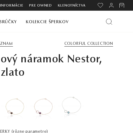
 INFORMÁCIE
PRE OWNED
KLENOTNÍCTVA
BRÚČKY
KOLEKCIE ŠPERKOV
ZOZNAM
COLORFUL COLLECTION
ový náramok Nestor,
 zlato
PERKY
(rôzne parametre)