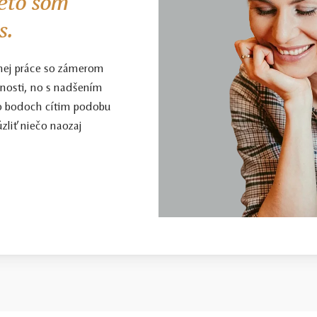
eto som
s.
nej práce so zámerom
enosti, no s nadšením
to bodoch cítim podobu
zliť niečo naozaj