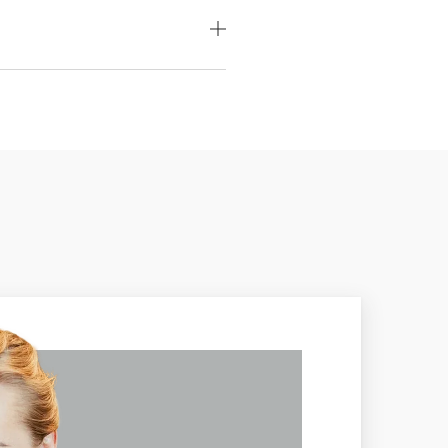
CERTIFIKÁT
odný
—