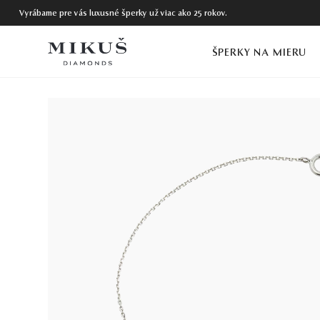
Vyrábame pre vás luxusné šperky už viac ako 25 rokov.
ŠPERKY NA MIERU