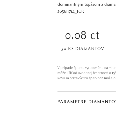
dominantným topásom a diamantmi
265611714_TOP.
0.08 ct
30 KS DIAMANTOV
V prípade šperku vyrobeného na mieru
môže líšiť od uvedenej hmotnosti o 1
kovu sa pri takýchto šperkoch môže od
PARAMETRE DIAMANTO
BRÚS
POČET