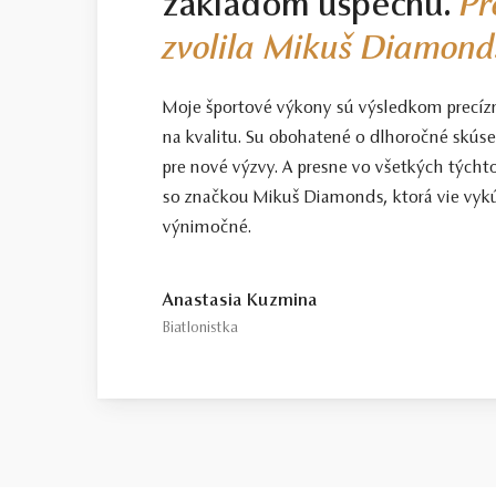
základom úspechu.
Pr
zvolila Mikuš Diamond
Moje športové výkony sú výsledkom precíz
na kvalitu. Su obohatené o dlhoročné skús
pre nové výzvy. A presne vo všetkých tých
so značkou Mikuš Diamonds, ktorá vie vykú
výnimočné.
Anastasia Kuzmina
Biatlonistka