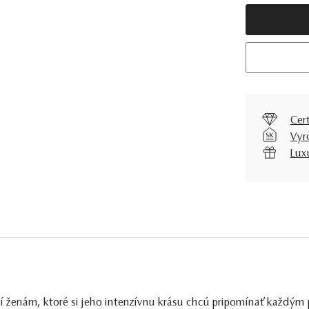
Cer
Vyr
Lux
čí ženám, ktoré si jeho intenzívnu krásu chcú pripomínať každý