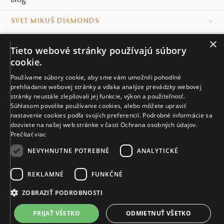
SVET MIKUŠ DIAMONDS
×
VŠETKO O NÁKUPE
Tieto webové stránky používajú súbory
cookie.
KONTAKT
Používame súbory cookie, aby sme vám umožnili pohodlné
Naše klenotníctva
prehliadanie webovej stránky a vďaka analýze prevádzky webovej
stránky neustále zlepšovali jej funkcie, výkon a použiteľnosť.
Súhlasom povolíte používanie cookies, alebo môžete upraviť
Sídlo spoločnosti
nastavenie cookies podľa svojích preferencií. Podrobné informácie sa
dozviete na našej web stránke v časti Ochrana osobných údajov.
Prečítať viac
NEVYHNUTNE POTREBNÉ
ANALYTICKÉ
REKLAMNÉ
FUNKČNÉ
© MIKUŠ DIAMONDS, A.S. 2026. VŠETKY PRÁVA VYHRADENÉ.
Nastavenia cookies.
ZOBRAZIŤ PODROBNOSTI
636 €
PRIJAŤ VŠETKO
ODMIETNUŤ VŠETKO
DO KOŠÍKA
Do 21 dní