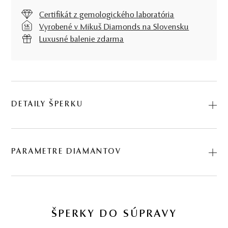
Certifikát z gemologického laboratória
Vyrobené v Mikuš Diamonds na Slovensku
Luxusné balenie zdarma
DETAILY ŠPERKU
Predstavujeme vám Prívesok Calm. Na výrobu sme použili
prírodné materiály: biele zlato, diamant. Kód: 244821111.
PARAMETRE DIAMANTOV
0.05 ct
BRÚS
POČET
HMOTNOSŤ
ČISTOTA
1 KS DIAMANTOV
ŠPERKY DO SÚPRAVY
briliant
1
0,05 ct
I1