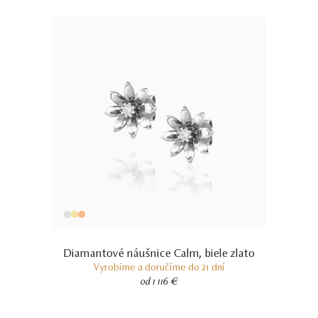
14 kt
BIELE ZLATO
0.85 g
VÁHA
V prípade šperku vyrobeného na mieru sa môže hmotnosť
použitých diamantov líšiť od uvedenej hmotnosti o 5%. Pri
diamantoch o hmotnosti 0.30ct a vyššej bude dodržaná uvedená
alebo vyššia hmotnosť. Hmotnosť drahého kovu sa pri takýchto
šperkoch môže od uvedenej hmotnosti líšiť o 20%.
Diamantové náušnice Calm, biele zlato
Vyrobíme a doručíme do 21 dní
od 1 116 €