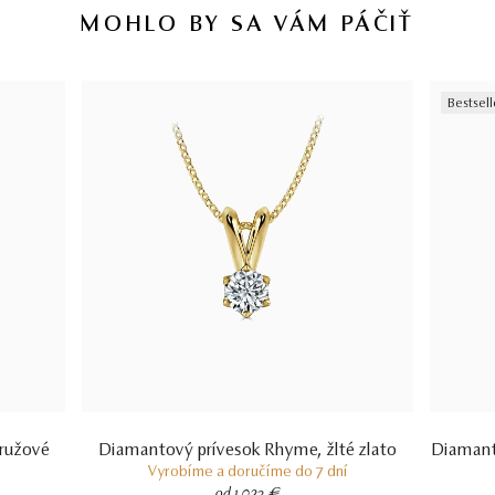
MOHLO BY SA VÁM PÁČIŤ
Bestsell
 ružové
Diamantový prívesok Rhyme, žlté zlato
Diamant
Vyrobíme a doručíme do 7 dní