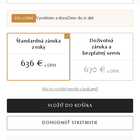
Do 21 dní
Vyrobíme a doručíme do 21 dní
DO 21 DNÍ
Doživotná
Štandardná záruka
záruka a
2 roky
bezplatný servis
636 €
S DPH
670 €
S DPH
Aký je rozdiel medzi zárukami?
VLOŽIŤ DO KOŠÍKA
DOHODNÚŤ STRETNUTIE