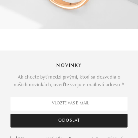
NOVINKY
Ak chcete byť medzi prvými, ktorí sa dozvedia o
našich novinkách, uveďte svoju e-mailovú adresu *