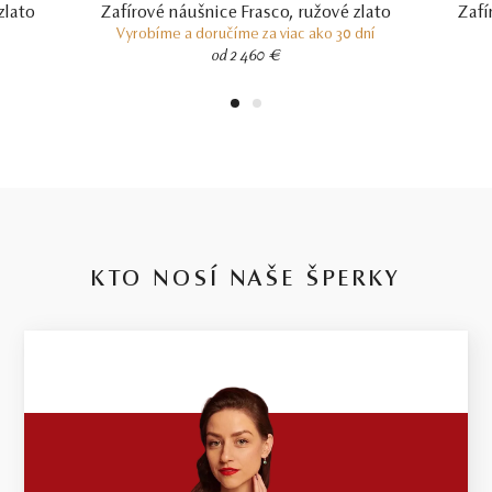
zlato
Zafírové náušnice Frasco, ružové zlato
Zafí
Vyrobíme a doručíme za viac ako 30 dní
od 2 460 €
1
2
KTO NOSÍ NAŠE ŠPERKY