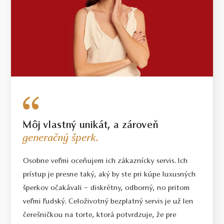
Môj vlastný unikát, a zároveň
generačný šperk.
Osobne veľmi oceňujem ich zákaznícky servis. Ich
prístup je presne taký, aký by ste pri kúpe luxusných
šperkov očakávali – diskrétny, odborný, no pritom
veľmi ľudský. Celoživotný bezplatný servis je už len
čerešničkou na torte, ktorá potvrdzuje, že pre