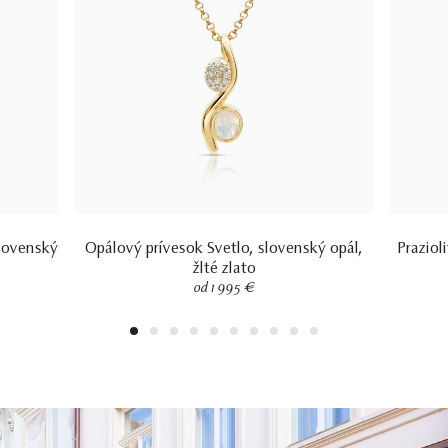
lovenský
Opálový prívesok Svetlo, slovenský opál,
Praziol
žlté zlato
od 1 995 €
1
2
3
4
5
6
7
8
9
10