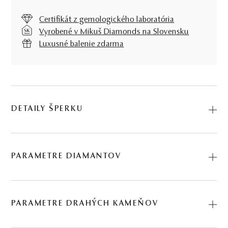
Certifikát z gemologického laboratória
Vyrobené v Mikuš Diamonds na Slovensku
Luxusné balenie zdarma
DETAILY ŠPERKU
Predstavujeme vám Prívesok Frasco. Na výrobu sme
použili prírodné materiály: ružové zlato, modrý zafír,
PARAMETRE DIAMANTOV
diamant. Kód: 245822747_ZFR1.
BRÚS
POČET
HMOTNOSŤ
ČISTOTA
0.08 ct
PARAMETRE DRAHÝCH KAMEŇOV
briliant
12
∑ 0,08 ct
SI1 - I1
12 KS DIAMANTOV