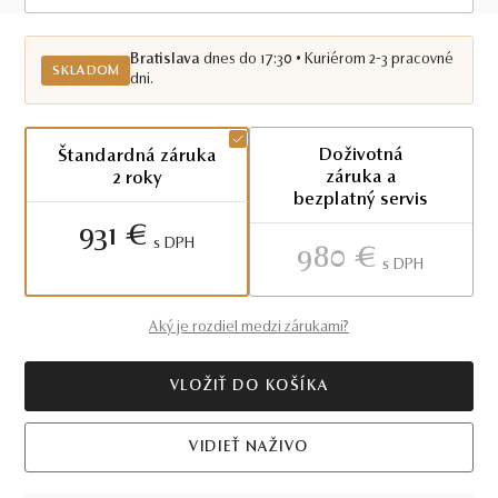
Skladom BA
Bratislava
dnes do 17:30 • Kuriérom 2-3 pracovné
SKLADOM
dni.
Doživotná
Štandardná záruka
záruka a
2 roky
bezplatný servis
931 €
S DPH
980 €
S DPH
Aký je rozdiel medzi zárukami?
VLOŽIŤ DO KOŠÍKA
VIDIEŤ NAŽIVO