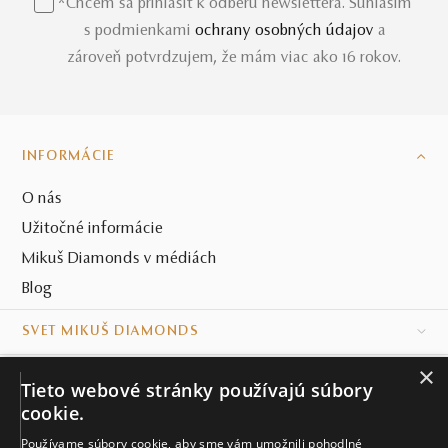
*Chcem sa prihlásiť k odberu newslettera. Súhlasím
s podmienkami
ochrany osobných údajov
a
zároveň potvrdzujem, že mám viac ako 16 rokov.
INFORMÁCIE
O nás
Užitočné informácie
Mikuš Diamonds v médiách
Blog
SVET MIKUŠ DIAMONDS
×
VŠETKO O NÁKUPE
Tieto webové stránky používajú súbory
cookie.
KONTAKT
Používame súbory cookie, aby sme vám umožnili pohodlné