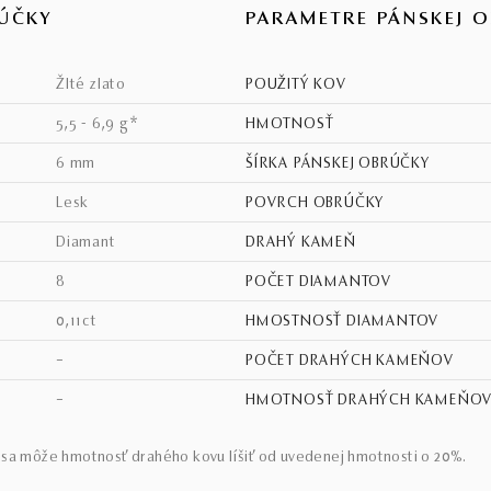
ÚČKY
PARAMETRE PÁNSKEJ 
žlté zlato
POUŽITÝ KOV
5,5 - 6,9 g*
HMOTNOSŤ
6 mm
ŠÍRKA PÁNSKEJ OBRÚČKY
lesk
POVRCH OBRÚČKY
diamant
DRAHÝ KAMEŇ
8
POČET DIAMANTOV
0,11ct
HMOSTNOSŤ DIAMANTOV
–
POČET DRAHÝCH KAMEŇOV
–
HMOTNOSŤ DRAHÝCH KAMEŇO
sa môže hmotnosť drahého kovu líšiť od uvedenej hmotnosti o 20%.