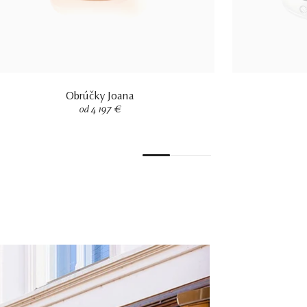
Obrúčky Joana
od 4 197 €
1
2
3
4
5
6
7