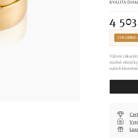
KVALITA DI
4 50
VYROBÍME 
Vážení zákazníc
možné obrúčky 
našich klenotníc
Cer
Vyr
Lux