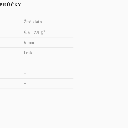
OBRÚČKY
žlté zlato
6,4 - 7,9 g*
6 mm
lesk
–
–
–
–
V
–