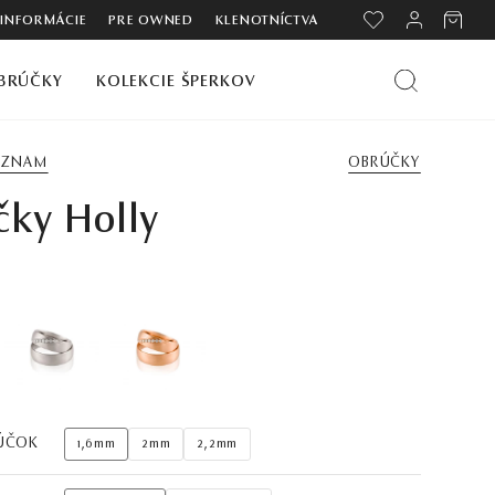
 INFORMÁCIE
PRE OWNED
KLENOTNÍCTVA
BRÚČKY
KOLEKCIE ŠPERKOV
ZOZNAM
OBRÚČKY
ky Holly
ÚČOK
1,6mm
2mm
2,2mm