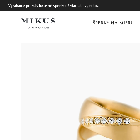
Vyrábame pre vás luxusné šperky už viac ako 25 rokov.
ŠPERKY NA MIERU