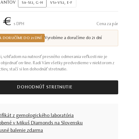
AMANTOV
Si1-SI2, G-H
VS1-VS2, E-F
3 €
S DPH
Cena za pár
Vyrobíme a doručíme do 21 dní
A DORUČÍME DO 21 DNÍ
i, vzhľadom na nutnosť presného odmerania veľkosti nie je
objednať on-line. Radi Vám všetky predvedieme v niektorom z
tiev, stačí si len dohodnúť stretnutie.
DOHODNÚŤ STRETNUTIE
tifikát z gemologického laboratória
obené v Mikuš Diamonds na Slovensku
usné balenie zdarma