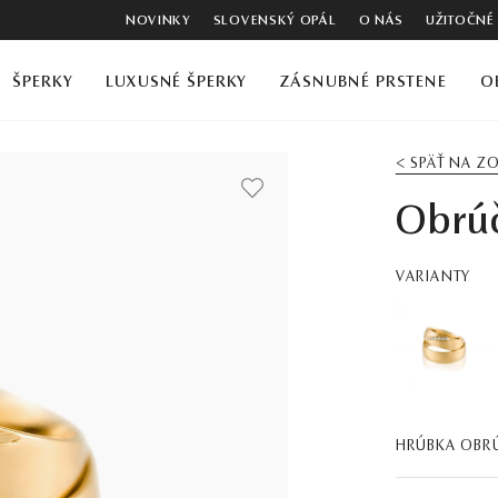
NOVINKY
SLOVENSKÝ OPÁL
O NÁS
UŽITOČNÉ
ŠPERKY
LUXUSNÉ ŠPERKY
ZÁSNUBNÉ PRSTENE
O
< SPÄŤ NA 
Obrúč
VARIANTY
HRÚBKA OBR