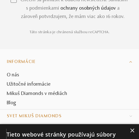
*Chcem sa prihlásiť k odberu newslettera. Súhlasím
s podmienkami
ochrany osobných údajov
a
zároveň potvrdzujem, že mám viac ako 16 rokov.
Táto stránka je chránená službou reCAPTCHA.
INFORMÁCIE
O nás
Užitočné informácie
Mikuš Diamonds v médiách
Blog
SVET MIKUŠ DIAMONDS
×
VŠETKO O NÁKUPE
Tieto webové stránky používajú súbory