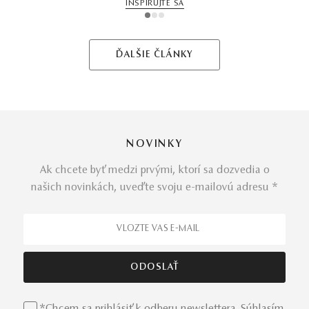
INŠPIRUJTE SA
1
2
3
ĎALŠIE ČLÁNKY
NOVINKY
Ak chcete byť medzi prvými, ktorí sa dozvedia o
našich novinkách, uveďte svoju e-mailovú adresu *