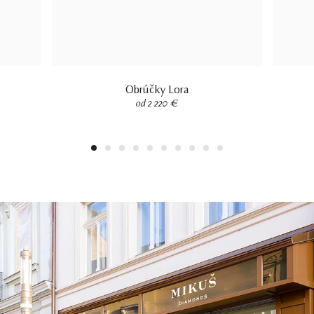
Obrúčky Lora
od 2 220 €
1
2
3
4
5
6
7
8
9
10