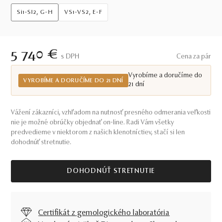
Si1-SI2, G-H
VS1-VS2, E-F
5 740 €
S DPH
Cena za pár
Vyrobíme a doručíme do
VYROBÍME A DORUČÍME DO 21 DNÍ
21 dní
Vážení zákazníci, vzhľadom na nutnosť presného odmerania veľkosti
nie je možné obrúčky objednať on-line. Radi Vám všetky
predvedieme v niektorom z našich klenotníctiev, stačí si len
dohodnúť stretnutie.
DOHODNÚŤ STRETNUTIE
Certifikát z gemologického laboratória