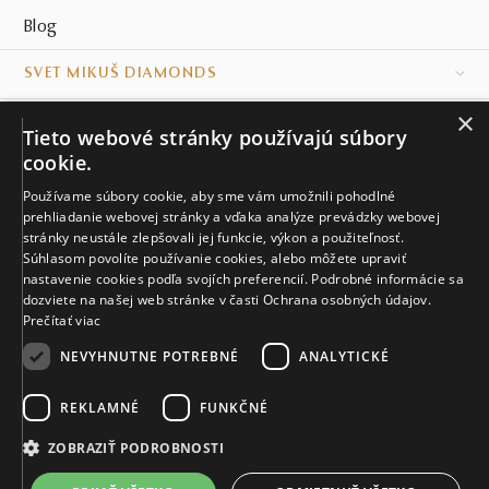
Blog
SVET MIKUŠ DIAMONDS
×
VŠETKO O NÁKUPE
Tieto webové stránky používajú súbory
cookie.
KONTAKT
Používame súbory cookie, aby sme vám umožnili pohodlné
prehliadanie webovej stránky a vďaka analýze prevádzky webovej
Naše klenotníctva
stránky neustále zlepšovali jej funkcie, výkon a použiteľnosť.
Súhlasom povolíte používanie cookies, alebo môžete upraviť
Sídlo spoločnosti
nastavenie cookies podľa svojích preferencií. Podrobné informácie sa
dozviete na našej web stránke v časti Ochrana osobných údajov.
Prečítať viac
NEVYHNUTNE POTREBNÉ
ANALYTICKÉ
REKLAMNÉ
FUNKČNÉ
© MIKUŠ DIAMONDS, A.S. 2026. VŠETKY PRÁVA VYHRADENÉ.
Nastavenia cookies.
ZOBRAZIŤ PODROBNOSTI
5 268 €