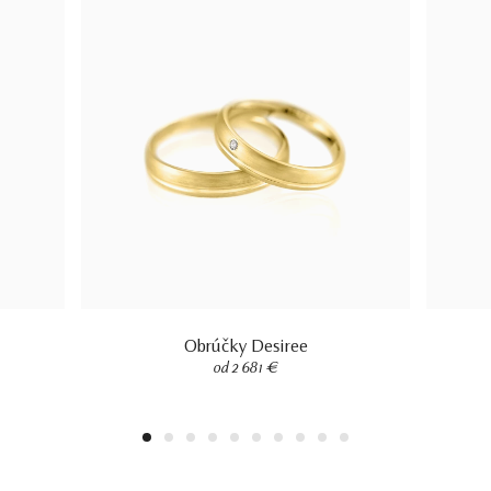
Obrúčky Desiree
od 2 681 €
1
2
3
4
5
6
7
8
9
10