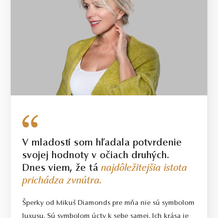
V mladosti som hľadala potvrdenie
svojej hodnoty v očiach druhých.
Dnes viem, že tá
najdôležitejšia istota
prichádza zvnútra.
Šperky od Mikuš Diamonds pre mňa nie sú symbolom
luxusu. Sú symbolom úcty k sebe samej. Ich krása je