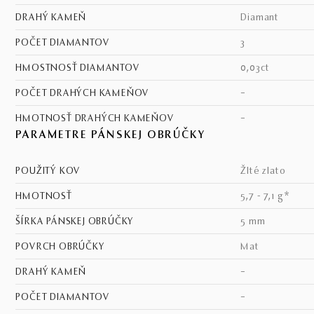
DRAHÝ KAMEŇ
diamant
POČET DIAMANTOV
3
HMOSTNOSŤ DIAMANTOV
0,03ct
POČET DRAHÝCH KAMEŇOV
–
HMOTNOSŤ DRAHÝCH KAMEŇOV
–
PARAMETRE PÁNSKEJ OBRÚČKY
POUŽITÝ KOV
žlté zlato
HMOTNOSŤ
5,7 - 7,1 g*
ŠÍRKA PÁNSKEJ OBRÚČKY
5 mm
POVRCH OBRÚČKY
mat
DRAHÝ KAMEŇ
–
POČET DIAMANTOV
–