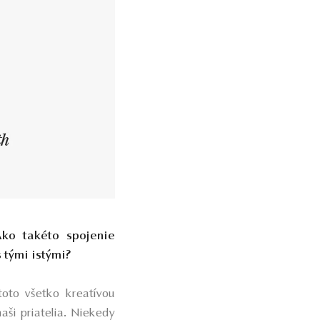
ko takéto spojenie
s tými istými?
toto všetko kreatívou
aši priatelia. Niekedy