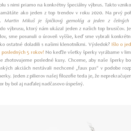
u s nimi priamo na konkrétny špeciálny výbrus. Takto vznikol
 pamätáte ako jeden z top trendov v roku 2020. Na prvý p
d. Martin Mikuš je špičkový gemológ a jeden z čelných 
do výbrusu, ktorý nám ukázal jeden z našich top brusičov. J
lov, sme posunuli o úroveň vyššie, keď sme vybrali konkré
etko ostatné doladili s našimi klenotníkmi. Výsledok?
Išlo o je
 posledných 5 rokov!
No keďže všetky šperky vyrábame v limi
e zhotovujeme posledné kusy. Chceme, aby naše šperky bol
nských akciách nestávali nechcené „faux pas“ v podobe rozpa
ky. Jeden z pilierov našej filozofie teda je, že neprekračuje
or by bol aj naďalej nadčasovo úspešný.