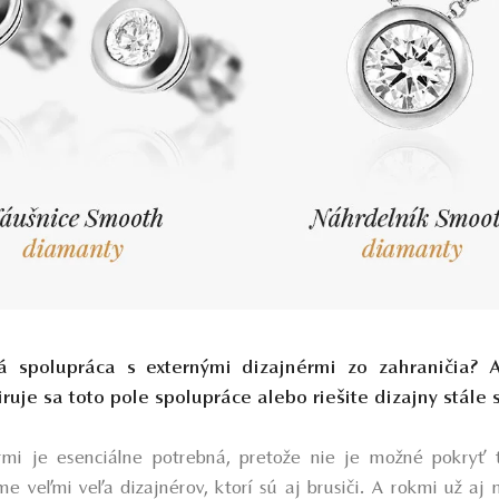
 spolupráca s externými dizajnérmi zo zahraničia? A
iruje sa toto pole spolupráce alebo riešite dizajny stále 
rmi je esenciálne potrebná, pretože nie je možné pokryť 
 veľmi veľa dizajnérov, ktorí sú aj brusiči. A rokmi už aj n