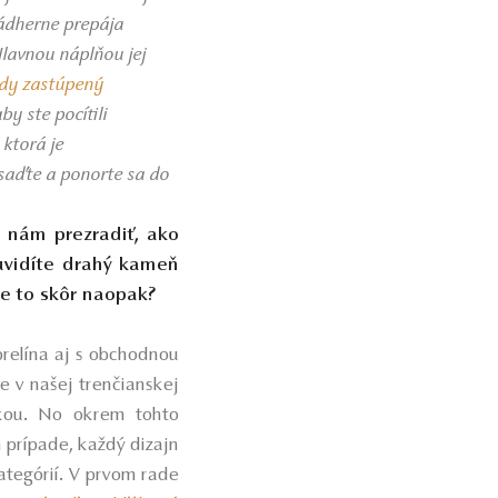
 nádherne prepája
Hlavnou náplňou jej
ždy zastúpený
by ste pocítili
ktorá je
saďte a ponorte sa do
e nám prezradiť, ako
 uvidíte drahý kameň
je to skôr naopak?
prelína aj s obchodnou
e v našej trenčianskej
rkou. No okrem tohto
 prípade, každý dizajn
ategórií. V prvom rade