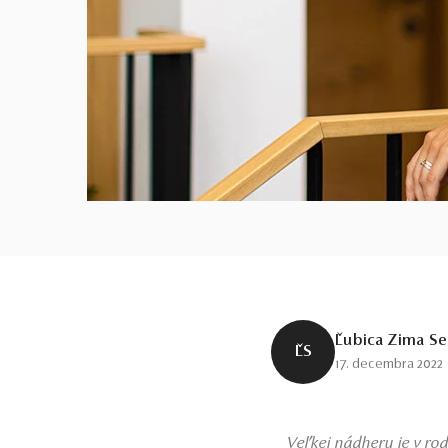
Ľubica Zima S
ĽS
17. decembra 2022
Veľkej nádhery je v r