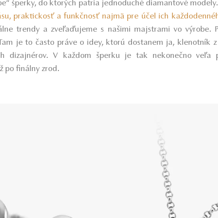
 be“ šperky, do ktorých patria jednoduché diamantové modely
ásu, praktickosť a funkčnosť najmä pre účel ich každodenné
lne trendy a zveľaďujeme s našimi majstrami vo výrobe. 
Tam je to často práve o idey, ktorú dostanem ja, klenotník z
ch dizajnérov. V každom šperku je tak nekonečno veľa p
ž po finálny zrod.