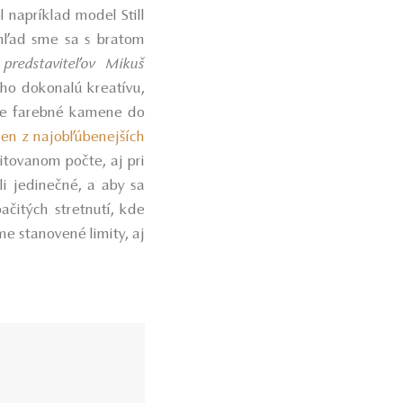
 napríklad model Still
ohľad sme sa s bratom
predstaviteľov Mikuš
eho dokonalú kreatívu,
tne farebné kamene do
den z najobľúbenejších
tovanom počte, aj pri
i jedinečné, a aby sa
čitých stretnutí, kde
me stanovené limity, aj