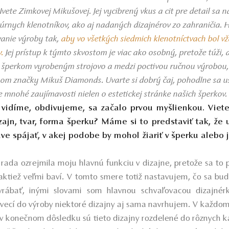
 Ivete Zimkovej Mikušovej. Jej vycibrený vkus a cit pre detail sa
vúrnych klenotníkov, ako aj nadaných dizajnérov zo zahraničia. 
vanie výroby tak,
aby vo všetkých siedmich klenotníctvach bol v
.
Jej prístup k týmto skvostom je viac ako osobný, pretože túži, a
i šperkom vyrobeným strojovo a medzi poctivou ručnou výrobou, 
m značky Mikuš Diamonds. Uvarte si dobrý čaj, pohodlne sa u
e mnohé zaujímavosti nielen o estetickej stránke našich šperkov.
 vidíme, obdivujeme, sa začalo prvou myšlienkou. Viet
zajn, tvar, forma šperku? Máme si to predstaviť tak, že
ve spájať, v akej podobe by mohol žiariť v šperku alebo 
ada ozrejmila moju hlavnú funkciu v dizajne, pretože sa to 
aktiež veľmi baví. V tomto smere totiž nastavujem, čo sa bud
 vyrábať, inými slovami som hlavnou schvaľovacou dizajné
 vecí do výroby niektoré dizajny aj sama navrhujem. V každom
 konečnom dôsledku sú tieto dizajny rozdelené do rôznych k