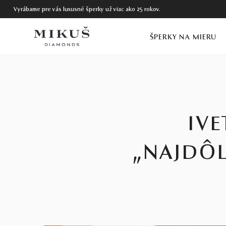
Vyrábame pre vás luxusné šperky už viac ako 25 rokov.
ŠPERKY NA MIERU
IV
„NAJDÔL