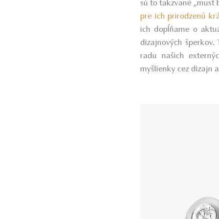
sú to takzvané „must
pre ich prirodzenú kr
ich dopĺňame o aktuá
dizajnových šperkov. 
radu našich externý
myšlienky cez dizajn a