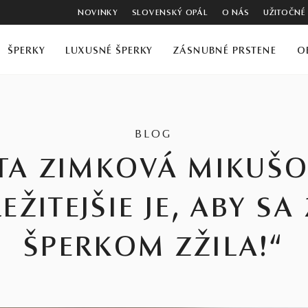
NOVINKY
SLOVENSKÝ OPÁL
O NÁS
UŽITOČNÉ
ŠPERKY
LUXUSNÉ ŠPERKY
ZÁSNUBNÉ PRSTENE
O
BLOG
ETA ZIMKOVÁ MIKUŠO
EŽITEJŠIE JE, ABY SA
ŠPERKOM ZŽILA!“