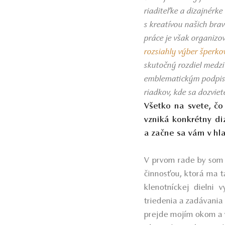
riaditeľke a dizajnérke
s kreatívou našich bra
práce je však organizo
rozsiahly výber šperkov
skutočný rozdiel medz
emblematickým podpiso
riadkov, kde sa dozviet
Všetko na svete, čo
vzniká konkrétny di
a začne sa vám v hla
V prvom rade by som r
činnosťou, ktorá ma t
klenotníckej dielni
triedenia a zadávania
prejde mojím okom a v