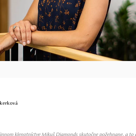
ekerková
odinnom klenotníctve Mikuš Diamonds skutočne požehnane, a to