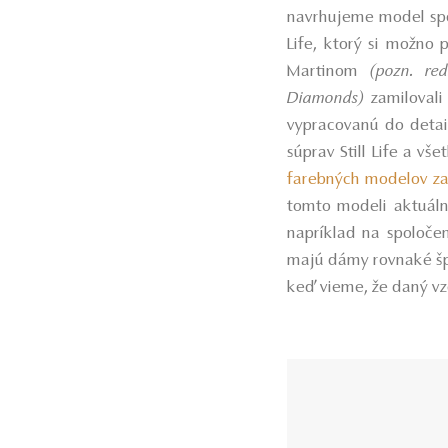
navrhujeme model spol
Life, ktorý si možno
Martinom
(pozn. re
Diamonds)
zamilovali 
vypracovanú do detai
súprav Still Life a vš
farebných modelov za
tomto modeli aktuáln
napríklad na spoloče
majú dámy rovnaké šper
keď vieme, že daný vz