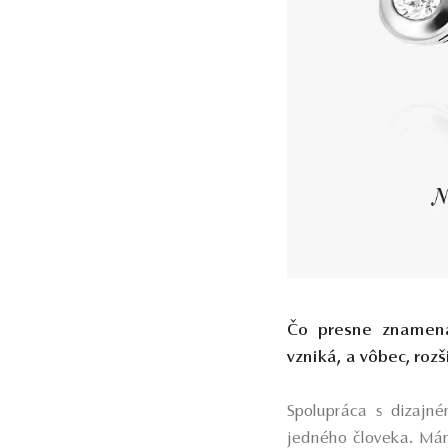
Čo presne znamená
vzniká, a vôbec, rozš
Spolupráca s dizajné
jedného človeka. Máme