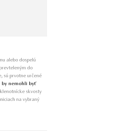
čnu alebo dospelú
 prevteleným do
, sú prvotne určené
 by nemohli byť
 klenotnícke skvosty
šniciach
na vybraný