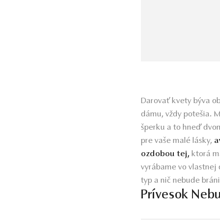
Darovať kvety býva ob
dámu, vždy potešia. M
šperku a to hneď dvo
pre vaše malé lásky,
a
ozdobou tej,
ktorá má
vyrábame vo vlastnej 
typ a nič nebude bráni
Prívesok Nebu