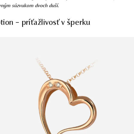
ovným súzvukom dvoch duší.
ion – príťažlivosť v šperku