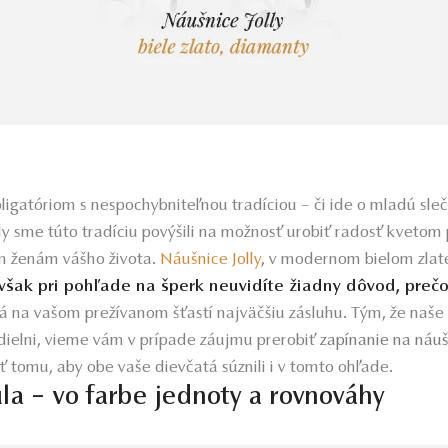
ligatóriom s nespochybniteľnou tradíciou – či ide o mladú sle
y sme túto tradíciu povýšili na možnosť urobiť radosť kvetom
m ženám vášho života.
Náušnice Jolly
,
v modernom bielom zlate
však pri pohľade na šperk neuvidíte žiadny dôvod, prečo
 na vašom prežívanom šťastí najväčšiu zásluhu. Tým, že naše
dielni, vieme vám v prípade záujmu prerobiť
zapínanie na náu
ť tomu, aby obe vaše dievčatá súznili i v tomto ohľade.
la – vo farbe jednoty a rovnováhy