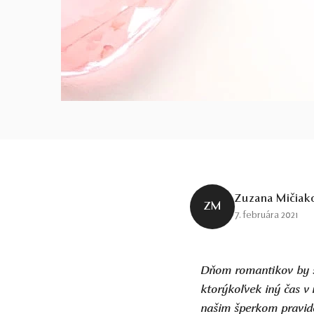
Zuzana Mičiak
ZM
7. februára 2021
Dňom romantikov by sa
ktorýkoľvek iný čas v
našim šperkom pravide