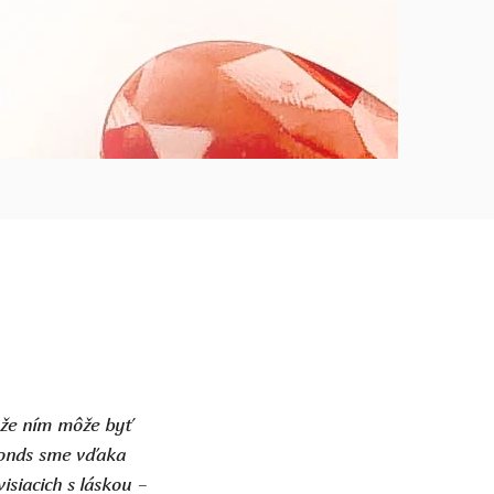
 že ním môže byť
amonds sme vďaka
isiacich s láskou –