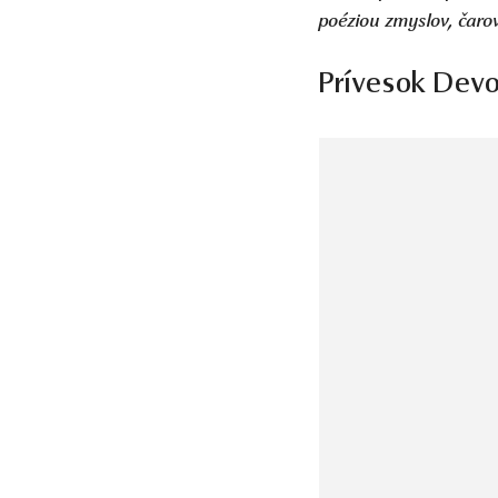
poéziou zmyslov, čar
Prívesok Devot