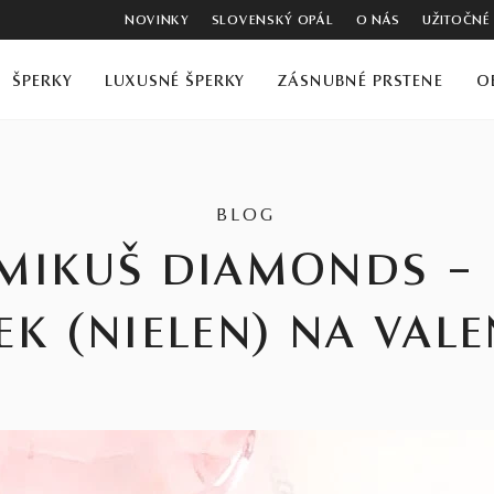
NOVINKY
SLOVENSKÝ OPÁL
O NÁS
UŽITOČNÉ
ŠPERKY
LUXUSNÉ ŠPERKY
ZÁSNUBNÉ PRSTENE
O
BLOG
 MIKUŠ DIAMONDS – 
K (NIELEN) NA VAL