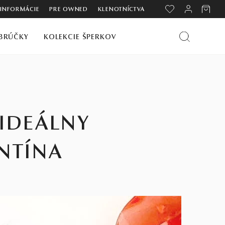
 INFORMÁCIE
PRE OWNED
KLENOTNÍCTVA
BRÚČKY
KOLEKCIE ŠPERKOV
IDEÁLNY
ENTÍNA