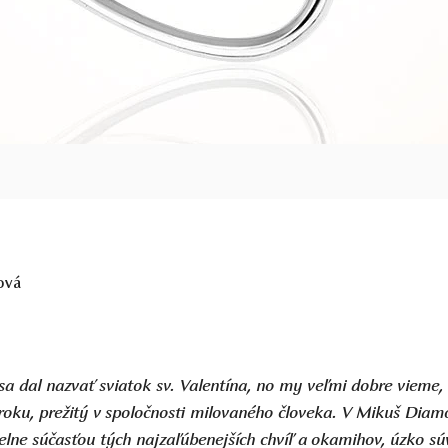
ová
 dal nazvať sviatok sv. Valentína, no my veľmi dobre vieme,
 roku, prežitý v spoločnosti milovaného človeka. V Mikuš Di
lne súčasťou tých najzaľúbenejších chvíľ a okamihov, úzko súv