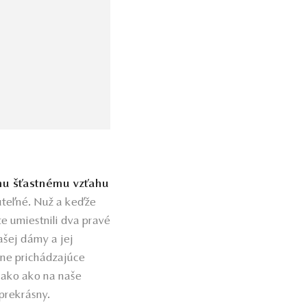
u šťastnému vzťahu
uteľné. Nuž a keďže
e umiestnili dva pravé
ašej dámy a jej
ne prichádzajúce
nako ako na naše
prekrásny.