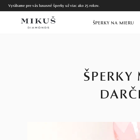
Vyrábame pre vás luxusné šperky už viac ako 25 rokov.
ŠPERKY NA MIERU
ŠPERKY
DARČE