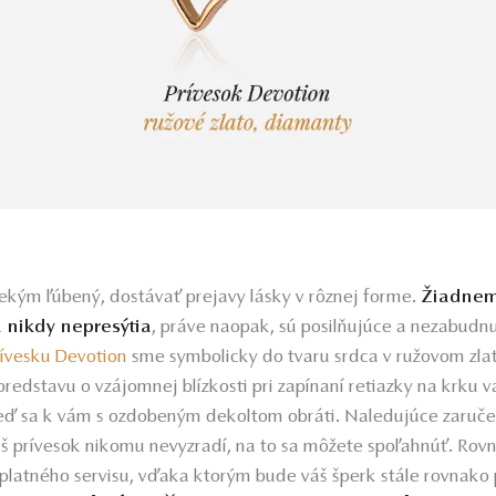
niekým ľúbený, dostávať prejavy lásky v rôznej forme.
Žiadnem
 nikdy nepresýtia
, práve naopak, sú posilňujúce a nezabudn
rívesku Devotion
sme symbolicky do tvaru srdca v ružovom zlat
edstavu o vzájomnej blízkosti pri zapínaní retiazky na krku v
ď sa k vám s ozdobeným dekoltom obráti. Naledujúce zaruče
š prívesok nikomu nevyzradí, na to sa môžete spoľahnúť. Rov
platného servisu, vďaka ktorým bude váš šperk stále rovnako 