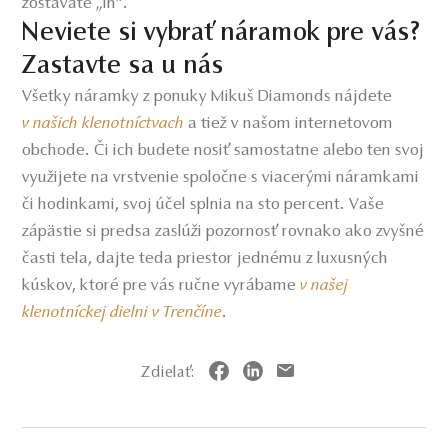
zostávate „in“.
Neviete si vybrať náramok pre vás?
Zastavte sa u nás
Všetky náramky z ponuky Mikuš Diamonds nájdete
v našich klenotníctvach
a tiež v našom internetovom
obchode. Či ich budete nosiť samostatne alebo ten svoj
využijete na vrstvenie spoločne s viacerými náramkami
či hodinkami, svoj účel splnia na sto percent. Vaše
zápästie si predsa zaslúži pozornosť rovnako ako zvyšné
časti tela, dajte teda priestor jednému z luxusných
kúskov, ktoré pre vás ručne vyrábame
v našej
klenotníckej dielni v Trenčíne
.
Zdielať: