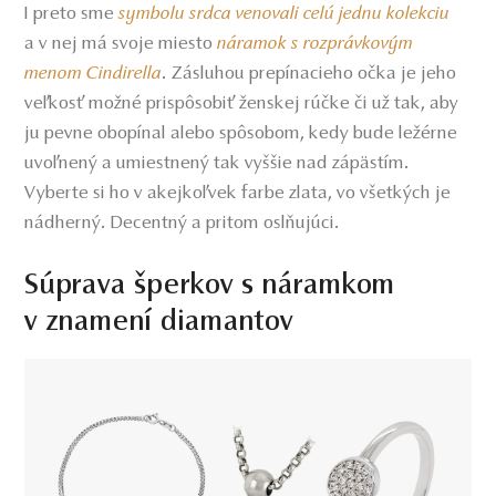
I preto sme
symbolu srdca venovali celú jednu kolekciu
a v nej má svoje miesto
náramok s rozprávkovým
menom Cindirella
. Zásluhou prepínacieho očka je jeho
veľkosť možné prispôsobiť ženskej rúčke či už tak, aby
ju pevne obopínal alebo spôsobom, kedy bude ležérne
uvoľnený a umiestnený tak vyššie nad zápästím.
Vyberte si ho v akejkoľvek farbe zlata, vo všetkých je
nádherný. Decentný a pritom oslňujúci.
Súprava šperkov s náramkom
v znamení diamantov