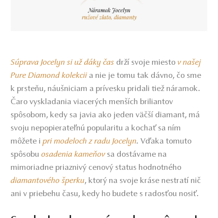
Súprava Jocelyn si už dáky čas
drží svoje miesto
v našej
Pure Diamond kolekcii
a nie je tomu tak dávno, čo sme
k prsteňu, náušniciam a prívesku pridali tiež náramok.
Čaro vyskladania viacerých menších briliantov
spôsobom, kedy sa javia ako jeden väčší diamant, má
svoju nepopierateľnú popularitu a kochať sa ním
môžete i
pri modeloch z radu Jocelyn
.
Vďaka tomuto
spôsobu
osadenia kameňov
sa dostávame na
mimoriadne priaznivý cenový status hodnotného
diamantového šperku
, ktorý na svoje kráse nestratí nič
ani v priebehu času, kedy ho budete s radosťou nosiť.