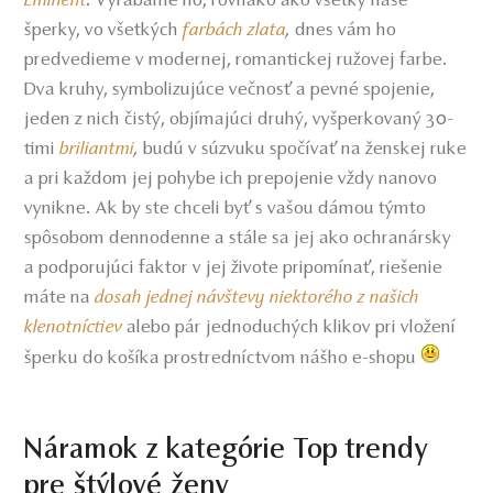
Eminent
.
Vyrábame ho, rovnako ako všetky naše
šperky, vo všetkých
farbách zlata
,
dnes vám ho
predvedieme v modernej, romantickej ružovej farbe.
Dva kruhy, symbolizujúce večnosť a pevné spojenie,
jeden z nich čistý, objímajúci druhý, vyšperkovaný 30-
timi
briliantmi
,
budú v súzvuku spočívať na ženskej ruke
a pri každom jej pohybe ich prepojenie vždy nanovo
vynikne. Ak by ste chceli byť s vašou dámou týmto
spôsobom dennodenne a stále sa jej ako ochranársky
a podporujúci faktor v jej živote pripomínať, riešenie
máte na
dosah jednej návštevy niektorého z našich
klenotníctiev
alebo pár jednoduchých klikov pri vložení
šperku do košíka prostredníctvom nášho e-shopu
Náramok z kategórie Top trendy
pre štýlové ženy