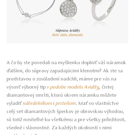
A čo by ste povedali na myšlienku doplniť váš náramok
ďalšími, do súpravy zapadajúcimi klenotmi? Ak ste sa
predstavou o zosúladení nadchli, máme pre vás na
výsosť výborný tip
v podobe modelu Avidity
,
čistej
diamantovej smršti, ktorú okrem náramku môžete
vyladiť
náhrdelníkom
i
prsteňom
. Mať vo vlastníctve
celý set diamantových šperkov je obrovskou výhodou,
sú totiž nositeľné ku všetkému a pre všetky príležitosti,
všedné i slávnostné. Za každých okolností s nimi