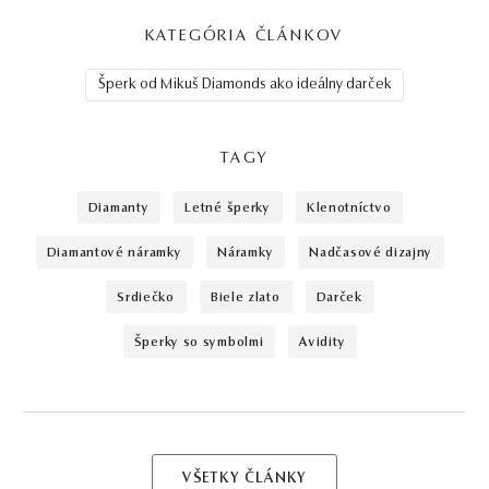
KATEGÓRIA ČLÁNKOV
Šperk od Mikuš Diamonds ako ideálny darček
TAGY
diamanty
letné šperky
klenotníctvo
diamantové náramky
náramky
nadčasové dizajny
srdiečko
biele zlato
darček
šperky so symbolmi
avidity
VŠETKY ČLÁNKY