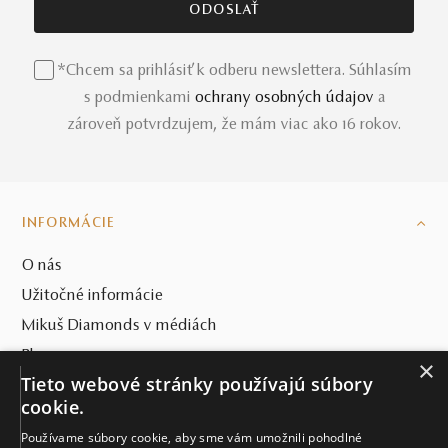
*Chcem sa prihlásiť k odberu newslettera. Súhlasím
s podmienkami
ochrany osobných údajov
a
zároveň potvrdzujem, že mám viac ako 16 rokov.
INFORMÁCIE
O nás
Užitočné informácie
Mikuš Diamonds v médiách
Blog
×
Tieto webové stránky používajú súbory
SVET MIKUŠ DIAMONDS
cookie.
Používame súbory cookie, aby sme vám umožnili pohodlné
VŠETKO O NÁKUPE