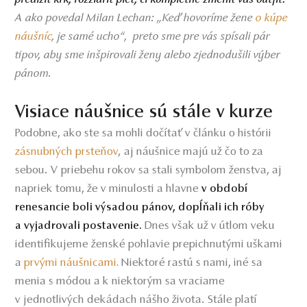
A ako povedal Milan Lechan: „Keď hovoríme žene
o kúpe
náušníc
je samé ucho
preto sme pre vás spísali pár
,
“,
tipov, aby sme inšpirovali ženy alebo zjednodušili výber
pánom.
Visiace náušnice sú stále v kurze
Podobne, ako ste sa mohli dočítať v článku o histórii
zásnubných prsteňov
aj náušnice majú už čo to za
,
sebou. V priebehu rokov sa stali symbolom ženstva, aj
napriek tomu, že v minulosti a hlavne
v období
renesancie boli výsadou pánov, dopĺňali ich róby
Dnes však už v útlom veku
a vyjadrovali postavenie.
identifikujeme ženské pohlavie prepichnutými uškami
a
prvými náušnicami
Niektoré rastú s nami, iné sa
.
menia s módou a k niektorým sa vraciame
v jednotlivých dekádach nášho života. Stále platí