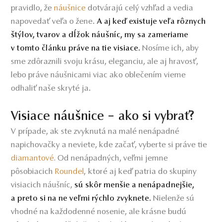
pravidlo, že
náušnice
dotvárajú celý vzhľad a vedia
napovedať veľa o žene.
A aj keď existuje veľa rôznych
štýlov, tvarov a dĺžok náušníc, my sa zameriame
Nosíme ich, aby
v tomto článku práve na tie visiace.
sme zdôraznili svoju krásu, eleganciu, ale aj hravosť,
lebo práve náušnicami viac ako oblečením vieme
odhaliť naše skryté ja.
Visiace náušnice – ako si vybrať?
V prípade, ak ste zvyknutá na malé nenápadné
napichovačky a neviete, kde začať, vyberte si práve tie
diamantové
Od nenápadných, veľmi jemne
.
pôsobiacich
Roundel
ktoré aj keď patria do skupiny
,
visiacich náušníc,
sú skôr menšie a nenápadnejšie,
Nielenže sú
a preto si na ne veľmi rýchlo zvyknete.
vhodné na každodenné nosenie, ale krásne budú