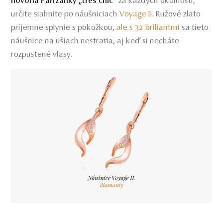
za každých okolností,
hovoria Parížanky „trés chic“
určite siahnite po náušniciach
Voyage II
Ružové zlato
.
príjemne splynie s pokožkou,
ale s 32 briliantmi
sa tieto
náušnice na ušiach nestratia, aj keď si necháte
rozpustené vlasy.