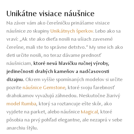
Unikátne visiace náušnice
Na záver vám ako čerešničku prinášame visiace
náušnice zo skupiny
Unikátnych šperkov
Lebo ako sa
.
vraví: „Ak ste ako dieťa nosili na ušiach zavesené
čerešne, mali ste to správne detstvo.“ My sme ich ako
deti určite nosili, no teraz dávame prednosť
náušniciam,
ktoré nesú hlavičku ručnej výroby,
jedinečnosti drahých kameňov a nadčasovosti
Okrem vyššie spomínaných modelov si určite
dizajnu.
pozrite
náušnice Gemstone
ktoré svoju farebnosť
,
drahokamov vyvažujú záhnedou. Neskutočne žiarivý
model Rumba
ktorý sa roztancuje ešte skôr, ako
,
vyjdete na parket, alebo náušnice
Magical
ktoré
,
pôsobia na prvý pohľad elegantne, ale nezaprú v sebe
anarchiu štýlu.