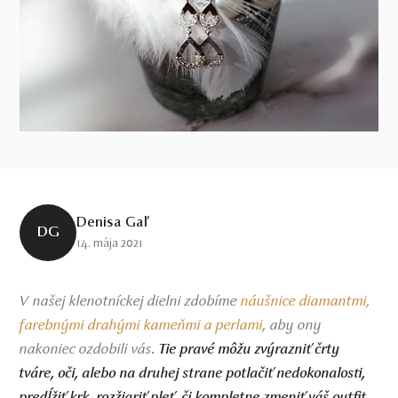
Denisa Gaľ
DG
14. mája 2021
V našej klenotníckej dielni zdobíme
náušnice diamantmi,
farebnými drahými kameňmi a perlami
aby ony
,
nakoniec ozdobili vás.
Tie pravé môžu zvýrazniť črty
tváre, oči, alebo na druhej strane potlačiť nedokonalosti,
predĺžiť krk, rozžiariť pleť, či kompletne zmeniť váš outfit.