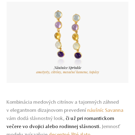
Kombinácia medových citrínov a tajomných záhned
v elegantnom dizajnovom prevedení
náušníc Savanna
vám dodá slávnostný look,
či už pri romantickom
Jemnosť
večere vo dvojici alebo rodinnej slávnosti.
modelu zvýrazňuje
decentné žlté zlato
.