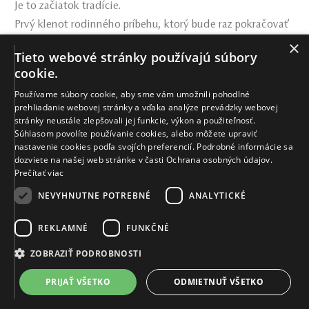
Je to začiatok tradície.
Prvý klenot rodinného príbehu, ktorý bude raz pokračovať
×
ďalej – rovnako prirodzene, ako láska, z ktorej vznikol.
Tieto webové stránky používajú súbory
cookie.
Miroslava Šárová
Ilustračné fotografie:
.
Používame súbory cookie, aby sme vám umožnili pohodlné
prehliadanie webovej stránky a vďaka analýze prevádzky webovej
stránky neustále zlepšovali jej funkcie, výkon a použiteľnosť.
Zdielať:
Súhlasom povolíte používanie cookies, alebo môžete upraviť
nastavenie cookies podľa svojích preferencií. Podrobné informácie sa
dozviete na našej web stránke v časti Ochrana osobných údajov.
Prečítať viac
NEVYHNUTNE POTREBNÉ
ANALYTICKÉ
KATEGÓRIA ČLÁNKOV
REKLAMNÉ
FUNKČNÉ
Šperk od Mikuš Diamonds ako ideálny darček
ZOBRAZIŤ PODROBNOSTI
TAGY
PRIJAŤ VŠETKO
ODMIETNUŤ VŠETKO
zásnubný prsteň
doživotná záruka
bezplatný servis