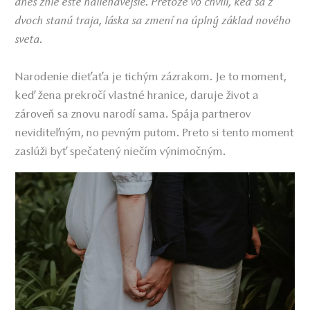
dnes znie ešte naliehavejšie. Pretože vo chvíli, keď sa z
dvoch stanú traja, láska sa zmení na úplný základ nového
sveta.
Narodenie dieťaťa je tichým zázrakom. Je to moment,
keď žena prekročí vlastné hranice, daruje život a
zároveň sa znovu narodí sama. Spája partnerov
neviditeľným, no pevným putom. Preto si tento moment
zaslúži byť spečatený niečím výnimočným.