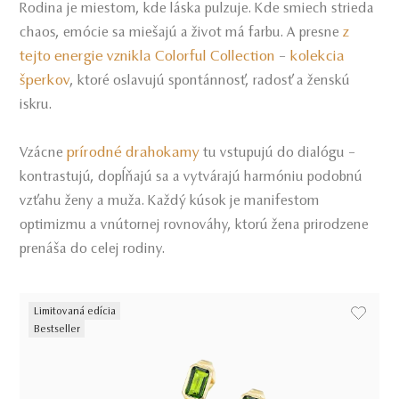
Rodina je miestom, kde láska pulzuje. Kde smiech strieda
z
chaos, emócie sa miešajú a život má farbu. A presne
tejto energie vznikla Colorful Collection
kolekcia
–
šperkov
, ktoré oslavujú spontánnosť, radosť a ženskú
iskru.
prírodné drahokamy
Vzácne
tu vstupujú do dialógu –
kontrastujú, dopĺňajú sa a vytvárajú harmóniu podobnú
vzťahu ženy a muža. Každý kúsok je manifestom
optimizmu a vnútornej rovnováhy, ktorú žena prirodzene
prenáša do celej rodiny.
Limitovaná edícia
Bestseller