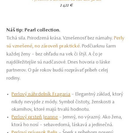
2 422 €
Náš tip: Pearl collection.
Perly
Tichá sila. Prirodzená krása. Vznešenosť bez námahy.
sú vznešené, no zároveň praktické
. Podčiarknu šarm
každej ženy – bez ohľadu na vek či štýl. A čo je
najdôležitejšie sú nadčasové. Dnes hovoria o láske
partnerov. O pár rokov budú rozprávať príbeh celej
rodiny.
Perlový náhrdelník Fragaria
– Elegantný základ, ktorý
nikdy nevyjde z módy. Symbol čistoty, ženskosti a
okamihov, ktoré majú trvalú hodnotu.
Perlový prsteň Jeanne
– Jemný, no výrazný. Ako žena,
ktorá ho nosí – sebavedomá, láskavá a jedinečná.
Perlový prívesok Belis
– Šperk s príbehom nosený