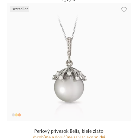
Bestseller
Perlový prívesok Belis, biele zlato
Vyrobíme a doručíme za viac ako 30 dní