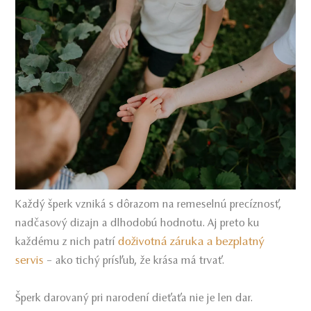
Každý šperk vzniká s dôrazom na remeselnú precíznosť,
nadčasový dizajn a dlhodobú hodnotu. Aj preto ku
doživotná záruka a bezplatný
každému z nich patrí
servis
– ako tichý prísľub, že krása má trvať.
Šperk darovaný pri narodení dieťaťa nie je len dar.