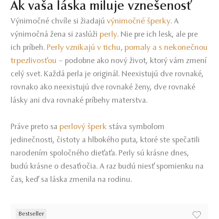
Ak vaša láska miluje vznešenosť
výnimočné šperky
Výnimočné chvíle si žiadajú
. A
perly
výnimočná žena si zaslúži
. Nie pre ich lesk, ale pre
Perly vznikajú v tichu, pomaly a s nekonečnou
ich príbeh.
trpezlivosťou
– podobne ako nový život, ktorý vám zmení
celý svet. Každá perla je originál. Neexistujú dve rovnaké,
rovnako ako neexistujú dve rovnaké ženy, dve rovnaké
lásky ani dva rovnaké príbehy materstva.
perlový šperk
Práve preto sa
stáva symbolom
jedinečnosti, čistoty a hlbokého puta, ktoré ste spečatili
narodením spoločného dieťaťa. Perly sú krásne dnes,
budú krásne o desaťročia. A raz budú niesť spomienku na
čas, keď sa láska zmenila na rodinu.
Bestseller