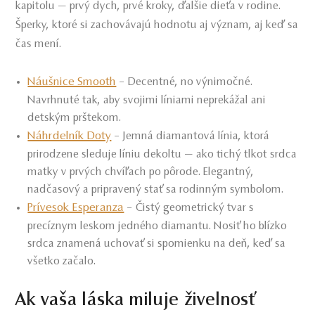
kapitolu — prvý dych, prvé kroky, ďalšie dieťa v rodine.
Šperky, ktoré si zachovávajú hodnotu aj význam, aj keď sa
čas mení.
Náušnice Smooth
– Decentné, no výnimočné.
Navrhnuté tak, aby svojimi líniami neprekážal ani
detským prštekom.
Náhrdelník Doty
– Jemná diamantová línia, ktorá
prirodzene sleduje líniu dekoltu — ako tichý tlkot srdca
matky v prvých chvíľach po pôrode. Elegantný,
nadčasový a pripravený stať sa rodinným symbolom.
Prívesok Esperanza
– Čistý geometrický tvar s
precíznym leskom jedného diamantu. Nosiť ho blízko
srdca znamená uchovať si spomienku na deň, keď sa
všetko začalo.
Ak vaša láska miluje živelnosť