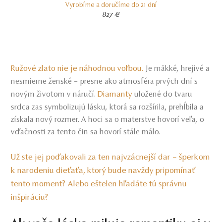
Vyrobíme a doručíme do 21 dní
827 €
Ružové zlato nie je náhodnou voľbou.
Je mäkké, hrejivé a
nesmierne ženské – presne ako atmosféra prvých dní s
Diamanty
novým životom v náručí.
uložené do tvaru
srdca zas symbolizujú lásku, ktorá sa rozšírila, prehĺbila a
získala nový rozmer. A hoci sa o materstve hovorí veľa, o
vďačnosti za tento čin sa hovorí stále málo.
Už ste jej poďakovali za ten najvzácnejší dar – šperkom
k narodeniu dieťaťa, ktorý bude navždy pripomínať
tento moment? Alebo eštelen hľadáte tú správnu
inšpiráciu?