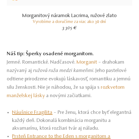
Morganitový náramok Lacrima, ružové zlato
Vyrobíme a doručíme za viac ako 30 dní
3 305 €
Náš tip: Šperky osadené morganitom.
Morganit
Jemné. Romantické. Nadčasové.
– drahokam
nazývaný aj
ružová ruža medzi kameňmi
. Jeho pastelové
odtiene prirodzene evokujú láskavosť, romantiku a jemnú
rozkvetom
silu ženskosti. Nie je náhodou, že sa spája s
manželskej lásky
a novými začiatkami.
Náušnice Fragilita
– Pre ženu, ktorá chce byť elegantná
každý deň. Dokonalá kombinácia morganitu a
akvamarínu, ktorá rozžiari tvár aj náladu.
Prsteň Entrance to the Eden s morganitom a