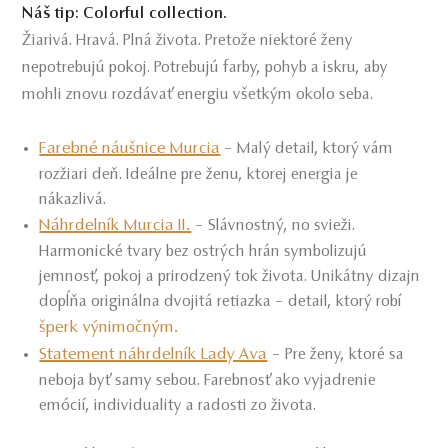
Náš tip: Colorful collection.
Žiarivá. Hravá. Plná života. Pretože niektoré ženy
nepotrebujú pokoj. Potrebujú farby, pohyb a iskru, aby
mohli znovu rozdávať energiu všetkým okolo seba.
Farebné náušnice Murcia
– Malý detail, ktorý vám
rozžiari deň. Ideálne pre ženu, ktorej energia je
nákazlivá.
Náhrdelník Murcia II.
– Slávnostný, no svieži.
Harmonické tvary bez ostrých hrán symbolizujú
jemnosť, pokoj a prirodzený tok života. Unikátny dizajn
dopĺňa originálna dvojitá retiazka – detail, ktorý robí
šperk výnimočným
.
Statement náhrdelník Lady Ava
– Pre ženy, ktoré sa
neboja byť samy sebou. Farebnosť ako vyjadrenie
emócií, individuality a radosti zo života.