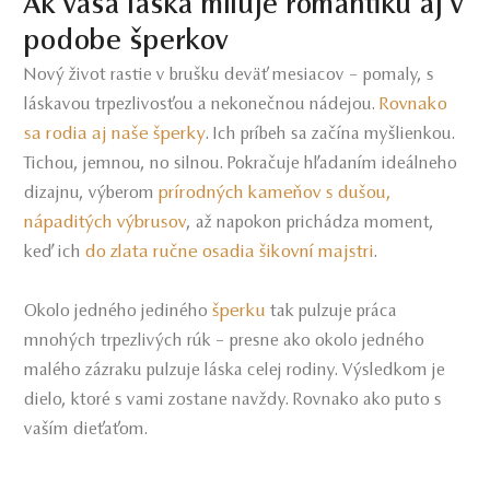
Ak vaša láska miluje romantiku aj v
podobe šperkov
Nový život rastie v brušku deväť mesiacov – pomaly, s
Rovnako
láskavou trpezlivosťou a nekonečnou nádejou.
sa rodia aj naše šperky
. Ich príbeh sa začína myšlienkou.
Tichou, jemnou, no silnou. Pokračuje hľadaním ideálneho
prírodných kameňov s dušou,
dizajnu, výberom
nápaditých výbrusov
, až napokon prichádza moment,
do zlata ručne osadia šikovní majstri
keď ich
.
šperku
Okolo jedného jediného
tak pulzuje práca
mnohých trpezlivých rúk – presne ako okolo jedného
malého zázraku pulzuje láska celej rodiny. Výsledkom je
dielo, ktoré s vami zostane navždy. Rovnako ako puto s
vaším dieťaťom.