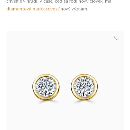
chvenie v hrudi. V čase, keď sa rodí nový človek, má
diamantová nadčasovosť
nový význam.