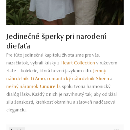
Jedinečné šperky pri narodení
dieťaťa
Pre túto jedinečnú kapitolu života sme pre vás,
Heart Collection
nazačiatok, vybrali kúsky z
v ružovom
Jemný
zlate – kolekcie, ktorá hovorí jazykom citu.
náhrdelník
romantický náhrdelník
Ti Amo
,
Sheen
a
nežný náramok
Cindirella
spolu tvoria harmonický
dialóg lásky. Každý z nich je navrhnutý tak, aby odrážal
silu ženskosti, krehkosť okamihu a zároveň nadčasovú
eleganciu.