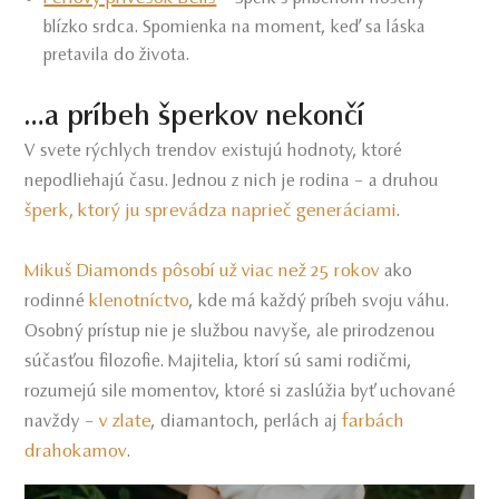
blízko srdca. Spomienka na moment, keď sa láska
pretavila do života.
…a príbeh šperkov nekončí
V svete rýchlych trendov existujú hodnoty, ktoré
nepodliehajú času. Jednou z nich je rodina – a druhou
šperk, ktorý ju sprevádza naprieč generáciami
.
Mikuš Diamonds pôsobí už viac než 25 rokov
ako
klenotníctvo
rodinné
, kde má každý príbeh svoju váhu.
Osobný prístup nie je službou navyše, ale prirodzenou
súčasťou filozofie. Majitelia, ktorí sú sami rodičmi,
rozumejú sile momentov, ktoré si zaslúžia byť uchované
v zlate
farbách
navždy –
, diamantoch, perlách aj
drahokamov
.