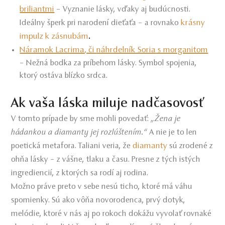
briliantmi
– Vyznanie lásky, vďaky aj budúcnosti.
krásny
Ideálny šperk pri narodení dieťaťa – a rovnako
impulz k zásnubám
.
Náramok Lacrima
, či
náhrdelník Soria
s morganitom
– Nežná bodka za príbehom lásky. Symbol spojenia,
ktorý ostáva blízko srdca.
Ak vaša láska miluje nadčasovosť
V tomto prípade by sme mohli povedať:
„Žena je
hádankou a diamanty jej rozlúštením.“
A nie je to len
diamanty
poetická metafora. Taliani veria, že
sú zrodené z
ohňa lásky – z vášne, tlaku a času. Presne z tých istých
ingrediencií, z ktorých sa rodí aj rodina.
Možno práve preto v sebe nesú ticho, ktoré má váhu
spomienky. Sú ako vôňa novorodenca, prvý dotyk,
melódie, ktoré v nás aj po rokoch dokážu vyvolať rovnaké