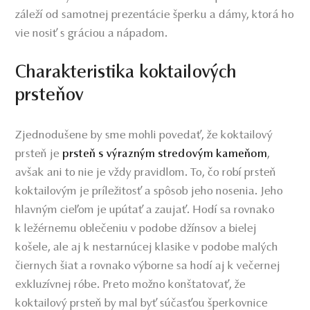
záleží od samotnej prezentácie šperku a dámy, ktorá ho
vie nosiť s gráciou a nápadom.
Charakteristika koktailových
prsteňov
Zjednodušene by sme mohli povedať, že koktailový
prsteň je
,
prsteň s výrazným stredovým kameňom
avšak ani to nie je vždy pravidlom. To, čo robí prsteň
koktailovým je príležitosť a spôsob jeho nosenia. Jeho
hlavným cieľom je upútať a zaujať. Hodí sa rovnako
k ležérnemu oblečeniu v podobe džínsov a bielej
košele, ale aj k nestarnúcej klasike v podobe malých
čiernych šiat a rovnako výborne sa hodí aj k večernej
exkluzívnej róbe. Preto možno konštatovať, že
koktailový prsteň by mal byť súčasťou šperkovnice