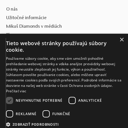
O nás
Užitočné informácie
Mikuš Diamonds v médiách
Blog
×
Tieto webové stránky používajú súbory
SVET MIKUŠ DIAMONDS
cookie.
Používame súbory cookie, aby sme vám umožnili pohodlné
VŠETKO O NÁKUPE
prehliadanie webovej stránky a vďaka analýze prevádzky webovej
stránky neustále zlepšovali jej funkcie, výkon a použiteľnosť.
KONTAKT
Súhlasom povolíte používanie cookies, alebo môžete upraviť
nastavenie cookies podľa svojích preferencií. Podrobné informácie sa
Naše klenotníctva
dozviete na našej web stránke v časti Ochrana osobných údajov.
Prečítať viac
Sídlo spoločnosti
NEVYHNUTNE POTREBNÉ
ANALYTICKÉ
REKLAMNÉ
FUNKČNÉ
ZOBRAZIŤ PODROBNOSTI