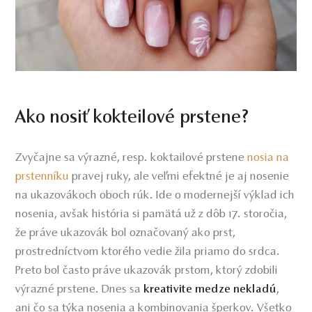
Ako nosiť kokteilové prstene?
Zvyčajne sa výrazné, resp. koktailové prstene
nosia na
prstenníku
pravej ruky, ale veľmi efektné je aj nosenie
na ukazovákoch oboch rúk. Ide o modernejší výklad ich
nosenia, avšak história si pamätá už z dôb 17. storočia,
že práve ukazovák bol označovaný ako prst,
prostredníctvom ktorého vedie žila priamo do srdca.
Preto bol často práve ukazovák prstom, ktorý zdobili
výrazné prstene. Dnes sa
,
kreativite medze nekladú
ani čo sa týka nosenia a kombinovania šperkov. Všetko