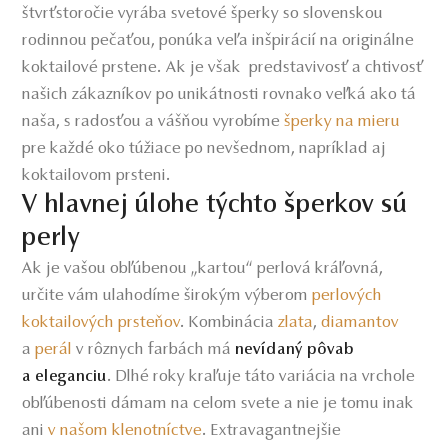
štvrťstoročie vyrába svetové šperky so slovenskou
rodinnou pečaťou, ponúka veľa inšpirácií na originálne
koktailové prstene. Ak je však predstavivosť a chtivosť
našich zákazníkov po unikátnosti rovnako veľká ako tá
naša, s radosťou a vášňou vyrobíme
šperky na mieru
pre každé oko túžiace po nevšednom, napríklad aj
koktailovom prsteni.
V hlavnej úlohe týchto šperkov sú
perly
Ak je vašou obľúbenou „kartou“ perlová kráľovná,
určite vám ulahodíme širokým výberom
perlových
koktailových prsteňov
.
Kombinácia
zlata
,
diamantov
a
perál
v rôznych farbách má
nevídaný pôvab
. Dlhé roky kraľuje táto variácia na vrchole
a eleganciu
obľúbenosti dámam na celom svete a nie je tomu inak
ani
v našom klenotníctve
. Extravagantnejšie