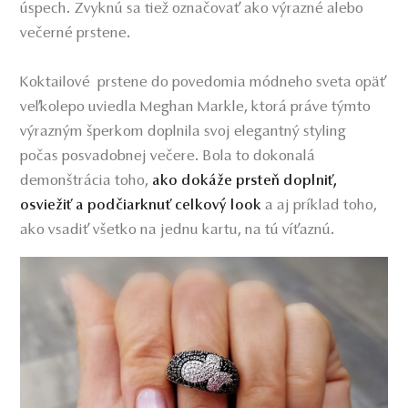
úspech. Zvyknú sa tiež označovať ako výrazné alebo
večerné prstene.
Koktailové prstene do povedomia módneho sveta opäť
veľkolepo uviedla Meghan Markle, ktorá práve týmto
výrazným šperkom doplnila svoj elegantný styling
počas posvadobnej večere. Bola to dokonalá
demonštrácia toho,
ako dokáže prsteň doplniť,
a aj príklad toho,
osviežiť a podčiarknuť celkový look
ako vsadiť všetko na jednu kartu, na tú víťaznú.