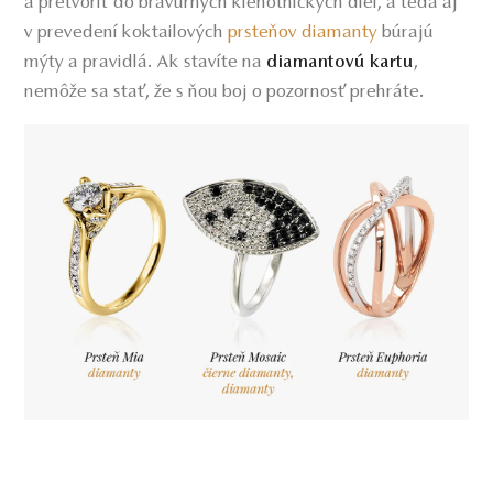
a pretvoriť do bravúrnych klenotníckych diel, a teda aj
v prevedení koktailových
prsteňov diamanty
búrajú
mýty a pravidlá. Ak stavíte na
,
diamantovú kartu
emôže sa stať, že s ňou boj o pozornosť prehráte.
n