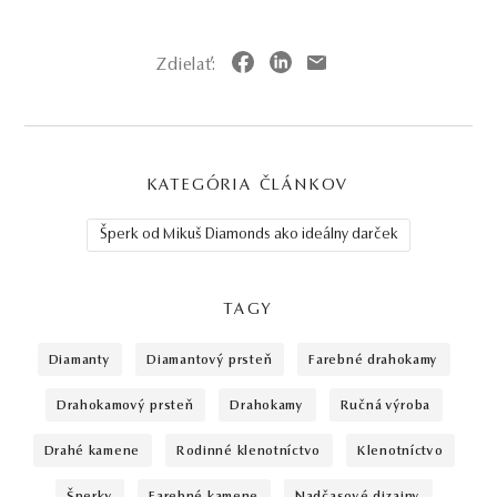
Zdielať:
KATEGÓRIA ČLÁNKOV
Šperk od Mikuš Diamonds ako ideálny darček
TAGY
diamanty
diamantový prsteň
farebné drahokamy
drahokamový prsteň
drahokamy
ručná výroba
drahé kamene
rodinné klenotníctvo
klenotníctvo
šperky
farebné kamene
nadčasové dizajny