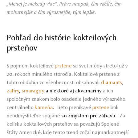
„Menej je niekedy viac“. Práve naopak, čím väčšie, čím
mohutnejšie a čím výraznejšie, tým lepšie.
Pohľad do histórie kokteilových
prsteňov
S pojmom kokteilové
prstene
sa svet módy stretol už v
20. rokoch minulého storočia. Koktailové prstene z
tohto obdobia vo všeobecnosti obsahovali
diamanty
,
a ich
zafíry
,
smaragdy
a niektoré aj akvamaríny
spoločným znakom bolo osadenie jedného výrazného
centrálneho
kameňa
.
Tieto prenikavé
prstene
boli
neodmysliteľne spájané
. Za
so zmyslom pre zábavu
kolísku koktailových prsteňov sa považujú Spojené
štáty Americké, kde tento trend zožal najmarkantnejší