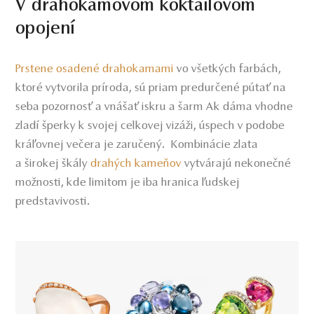
V drahokamovom koktailovom
opojení
Prstene osadené drahokamami
vo všetkých farbách,
ktoré vytvorila príroda, sú priam predurčené pútať na
seba pozornosť a vnášať iskru a šarm Ak dáma vhodne
zladí šperky k svojej celkovej vizáži, úspech v podobe
kráľovnej večera je zaručený. Kombinácie zlata
a širokej škály
drahých kameňov
vytvárajú nekonečné
možnosti, kde limitom je iba hranica ľudskej
predstavivosti.