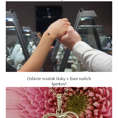
Oslávte sviatok lásky v žiare našich
šperkov!