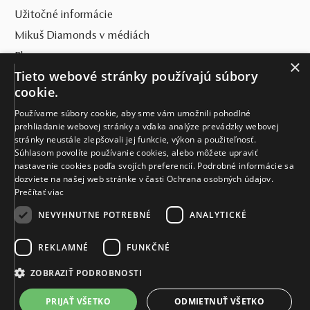
Užitočné informácie
Mikuš Diamonds v médiách
Blog
×
Tieto webové stránky používajú súbory
SVET MIKUŠ DIAMONDS
cookie.
Používame súbory cookie, aby sme vám umožnili pohodlné
VŠETKO O NÁKUPE
prehliadanie webovej stránky a vďaka analýze prevádzky webovej
stránky neustále zlepšovali jej funkcie, výkon a použiteľnosť.
KONTAKT
Súhlasom povolíte používanie cookies, alebo môžete upraviť
nastavenie cookies podľa svojích preferencií. Podrobné informácie sa
Naše klenotníctva
dozviete na našej web stránke v časti Ochrana osobných údajov.
Prečítať viac
Sídlo spoločnosti
NEVYHNUTNE POTREBNÉ
ANALYTICKÉ
REKLAMNÉ
FUNKČNÉ
ZOBRAZIŤ PODROBNOSTI
PRIJAŤ VŠETKO
ODMIETNUŤ VŠETKO
© MIKUŠ DIAMONDS, A.S. 2026. VŠETKY PRÁVA VYHRADENÉ.