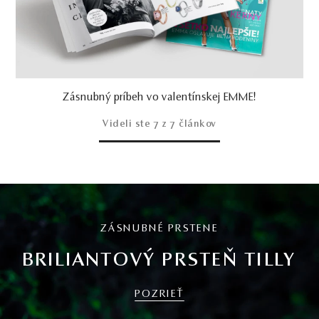
Zásnubný príbeh vo valentínskej EMME!
Videli ste
7
z 7 článkov
ZÁSNUBNÉ PRSTENE
BRILIANTOVÝ PRSTEŇ TILLY
POZRIEŤ