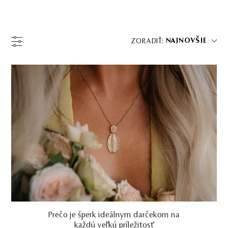
NAJNOVŠIE
ZORADIŤ: 
Prečo je šperk ideálnym darčekom na
každú veľkú príležitosť