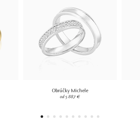
Obrúčky Michele
od 5 887 €
1
2
3
4
5
6
7
8
9
10