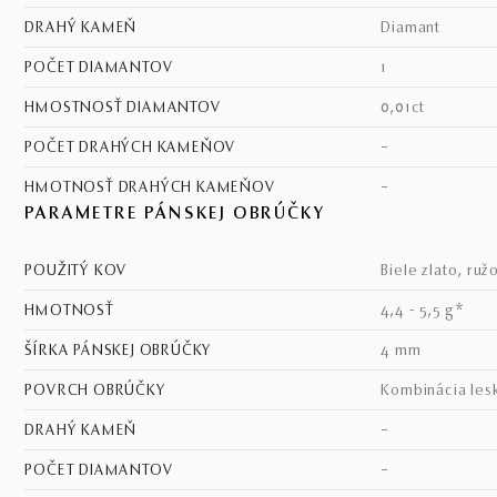
DRAHÝ KAMEŇ
diamant
POČET DIAMANTOV
1
HMOSTNOSŤ DIAMANTOV
0,01ct
POČET DRAHÝCH KAMEŇOV
–
HMOTNOSŤ DRAHÝCH KAMEŇOV
–
PARAMETRE PÁNSKEJ OBRÚČKY
POUŽITÝ KOV
biele zlato, ruž
HMOTNOSŤ
4,4 - 5,5 g*
ŠÍRKA PÁNSKEJ OBRÚČKY
4 mm
POVRCH OBRÚČKY
kombinácia les
DRAHÝ KAMEŇ
–
POČET DIAMANTOV
–