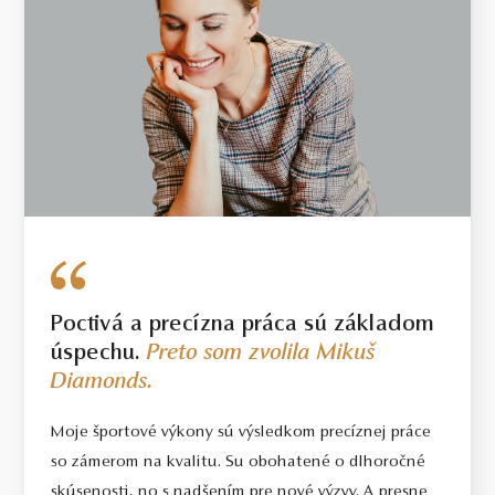
Poctivá a precízna práca sú základom
úspechu.
Preto som zvolila Mikuš
Diamonds.
Moje športové výkony sú výsledkom precíznej práce
so zámerom na kvalitu. Su obohatené o dlhoročné
skúsenosti, no s nadšením pre nové výzvy. A presne