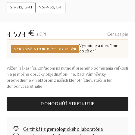
Si1-SI2, G-H
VS1-VS2, E-F
3 573 €
S DPH
Cena za pár
Vyrobíme a doručíme
VYROBÍME A DORUČÍME DO 28 DNÍ
do 28 dní
Vážení zákazníci, vzhľadom na nutnosť presného odmerania veľkosti
nie je možné obrúčky objednať on-line. Radi Vám všetky
predvedieme v niektorom z našich klenotníctiev, stačí si len
dohodnúť stretnutie.
DOHODNÚŤ STRETNUTIE
Certifikát z gemologického laboratória