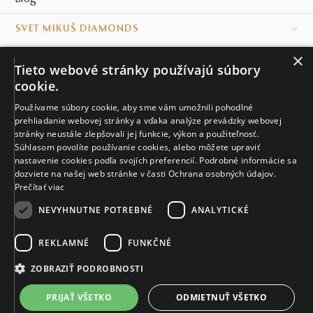
SVET MIKUŠ DIAMONDS
×
VŠETKO O NÁKUPE
Tieto webové stránky používajú súbory
cookie.
KONTAKT
Používame súbory cookie, aby sme vám umožnili pohodlné
prehliadanie webovej stránky a vďaka analýze prevádzky webovej
Naše klenotníctva
stránky neustále zlepšovali jej funkcie, výkon a použiteľnosť.
Súhlasom povolíte používanie cookies, alebo môžete upraviť
Sídlo spoločnosti
nastavenie cookies podľa svojích preferencií. Podrobné informácie sa
dozviete na našej web stránke v časti Ochrana osobných údajov.
Prečítať viac
NEVYHNUTNE POTREBNÉ
ANALYTICKÉ
REKLAMNÉ
FUNKČNÉ
© MIKUŠ DIAMONDS, A.S. 2026. VŠETKY PRÁVA VYHRADENÉ.
Nastavenia cookies.
ZOBRAZIŤ PODROBNOSTI
3 573 €
PRIJAŤ VŠETKO
ODMIETNUŤ VŠETKO
VIAC INFO
Vyrobíme a doručíme do 28 dní