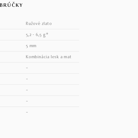
OBRÚČKY
ružové zlato
5,2 - 6,5 g*
5 mm
kombinácia lesk a mat
–
–
–
–
V
–