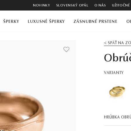
NOVINKY
SLOVENSKÝ OPÁL
O NÁS
UŽITOČNÉ
ŠPERKY
LUXUSNÉ ŠPERKY
ZÁSNUBNÉ PRSTENE
O
< SPÄŤ NA 
Obrú
VARIANTY
HRÚBKA OBR