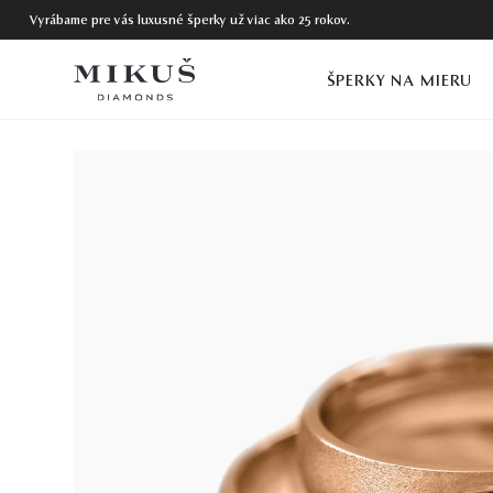
Vyrábame pre vás luxusné šperky už viac ako 25 rokov.
ŠPERKY NA MIERU