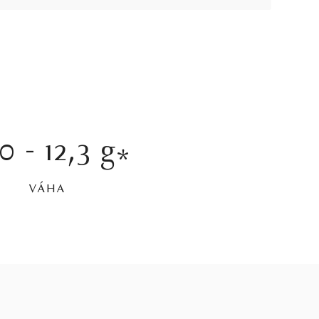
,0 - 12,3 g
*
VÁHA