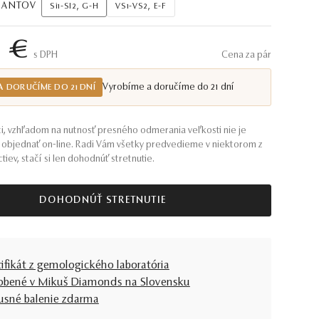
AMANTOV
Si1-SI2, G-H
VS1-VS2, E-F
4 €
S DPH
Cena za pár
Vyrobíme a doručíme do 21 dní
A DORUČÍME DO 21 DNÍ
i, vzhľadom na nutnosť presného odmerania veľkosti nie je
objednať on-line. Radi Vám všetky predvedieme v niektorom z
tiev, stačí si len dohodnúť stretnutie.
DOHODNÚŤ STRETNUTIE
tifikát z gemologického laboratória
obené v Mikuš Diamonds na Slovensku
usné balenie zdarma