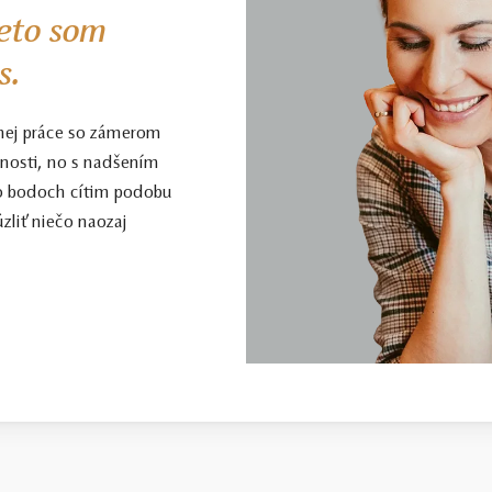
eto som
s.
nej práce so zámerom
enosti, no s nadšením
to bodoch cítim podobu
zliť niečo naozaj