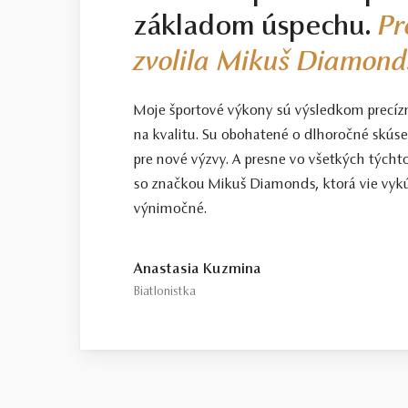
základom úspechu.
Pr
zvolila Mikuš Diamond
Moje športové výkony sú výsledkom precíz
na kvalitu. Su obohatené o dlhoročné skús
pre nové výzvy. A presne vo všetkých tých
so značkou Mikuš Diamonds, ktorá vie vykú
výnimočné.
Anastasia Kuzmina
Biatlonistka