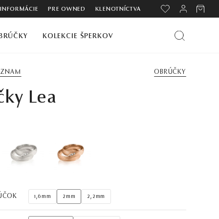
 INFORMÁCIE
PRE OWNED
KLENOTNÍCTVA
BRÚČKY
KOLEKCIE ŠPERKOV
ZOZNAM
OBRÚČKY
čky Lea
ÚČOK
1,6mm
2mm
2,2mm