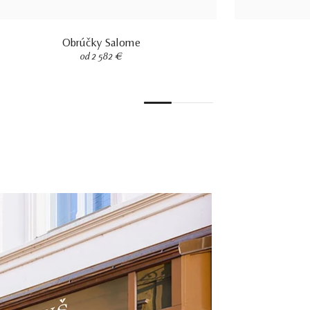
Obrúčky Salome
od 2 582 €
1
2
3
4
5
6
7