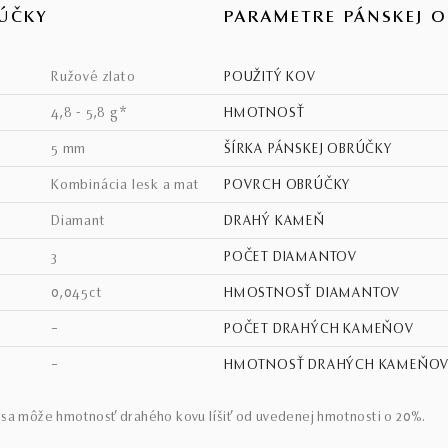
ÚČKY
PARAMETRE PÁNSKEJ 
ružové zlato
POUŽITÝ KOV
4,8 - 5,8 g*
HMOTNOSŤ
5 mm
ŠÍRKA PÁNSKEJ OBRÚČKY
kombinácia lesk a mat
POVRCH OBRÚČKY
diamant
DRAHÝ KAMEŇ
3
POČET DIAMANTOV
0,045ct
HMOSTNOSŤ DIAMANTOV
–
POČET DRAHÝCH KAMEŇOV
–
HMOTNOSŤ DRAHÝCH KAMEŇO
sa môže hmotnosť drahého kovu líšiť od uvedenej hmotnosti o 20%.