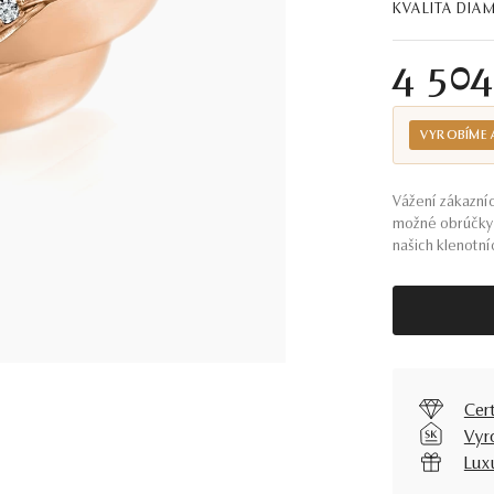
KVALITA DI
4 50
VYROBÍME 
Vážení zákazníc
možné obrúčky 
našich klenotníc
Cer
Vyr
Lux