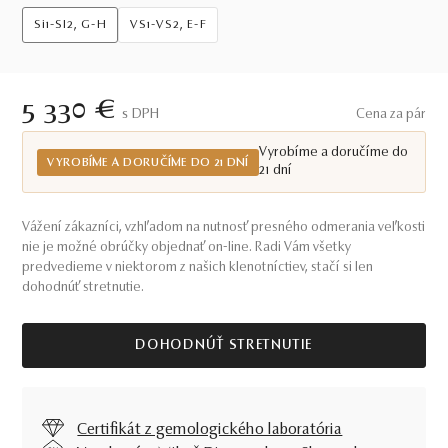
Si1-SI2, G-H
VS1-VS2, E-F
5 330 €
S DPH
Cena za pár
Vyrobíme a doručíme do
VYROBÍME A DORUČÍME DO 21 DNÍ
21 dní
Vážení zákazníci, vzhľadom na nutnosť presného odmerania veľkosti
nie je možné obrúčky objednať on-line. Radi Vám všetky
predvedieme v niektorom z našich klenotníctiev, stačí si len
dohodnúť stretnutie.
DOHODNÚŤ STRETNUTIE
Certifikát z gemologického laboratória