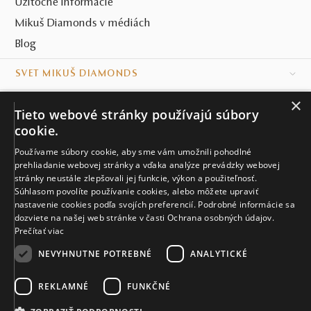
Užitočné informácie
Mikuš Diamonds v médiách
Blog
SVET MIKUŠ DIAMONDS
×
VŠETKO O NÁKUPE
Tieto webové stránky používajú súbory
cookie.
KONTAKT
Používame súbory cookie, aby sme vám umožnili pohodlné
prehliadanie webovej stránky a vďaka analýze prevádzky webovej
Naše klenotníctva
stránky neustále zlepšovali jej funkcie, výkon a použiteľnosť.
Súhlasom povolíte používanie cookies, alebo môžete upraviť
Sídlo spoločnosti
nastavenie cookies podľa svojích preferencií. Podrobné informácie sa
dozviete na našej web stránke v časti Ochrana osobných údajov.
Prečítať viac
NEVYHNUTNE POTREBNÉ
ANALYTICKÉ
REKLAMNÉ
FUNKČNÉ
© MIKUŠ DIAMONDS, A.S. 2026. VŠETKY PRÁVA VYHRADENÉ.
Nastavenia cookies.