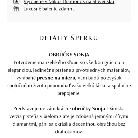
Vyrobené v Mikuš Diamonds na Slovensku
Luxusné balenie zdarma
DETAILY ŠPERKU
OBRÚČKY SONJA
Potvrdenie manželského sľubu so všetkou gráciou a
eleganciou. Jedinečné
prstene
z prvotriednych materiálov,
vyrábané
presne na mieru
, vám budú po zvyšok
spoločného života pripomínať vašu veľkú lásku a spoločné
prepojenie.
Predstavujeme vám krásne
obrúčky Sonja
. Dámska
verzia prsteňa v bielom zlate je zdobená jemnými čírymi
diamantmi, páni sa okrášlia decentnou obrúčkou bez
drahokamov.