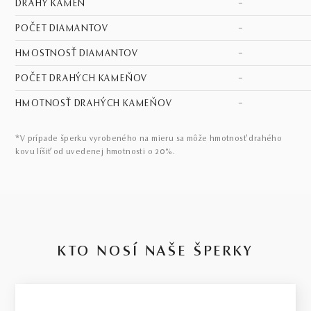
DRAHÝ KAMEŇ
–
POČET DIAMANTOV
–
HMOSTNOSŤ DIAMANTOV
–
POČET DRAHÝCH KAMEŇOV
–
HMOTNOSŤ DRAHÝCH KAMEŇOV
–
*V prípade šperku vyrobeného na mieru sa môže hmotnosť drahého
kovu líšiť od uvedenej hmotnosti o 20%.
KTO NOSÍ NAŠE ŠPERKY