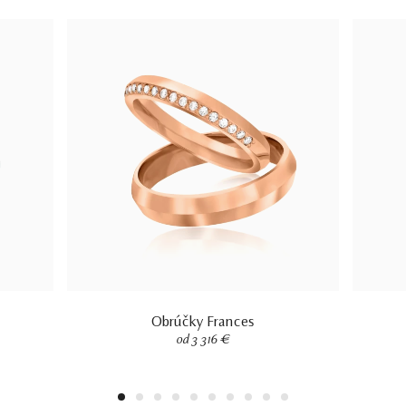
Obrúčky Frances
od 3 316 €
1
2
3
4
5
6
7
8
9
10