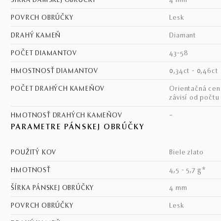
ŠÍRKA DÁMSKEJ OBRÚČKY
4 mm
POVRCH OBRÚČKY
lesk
DRAHÝ KAMEŇ
diamant
POČET DIAMANTOV
43-58
HMOSTNOSŤ DIAMANTOV
0,34ct - 0,46ct
POČET DRAHÝCH KAMEŇOV
Orientačná cena - cena
závisí od počtu
HMOTNOSŤ DRAHÝCH KAMEŇOV
–
PARAMETRE PÁNSKEJ OBRÚČKY
POUŽITÝ KOV
biele zlato
HMOTNOSŤ
4,5 - 5,7 g*
ŠÍRKA PÁNSKEJ OBRÚČKY
4 mm
POVRCH OBRÚČKY
lesk