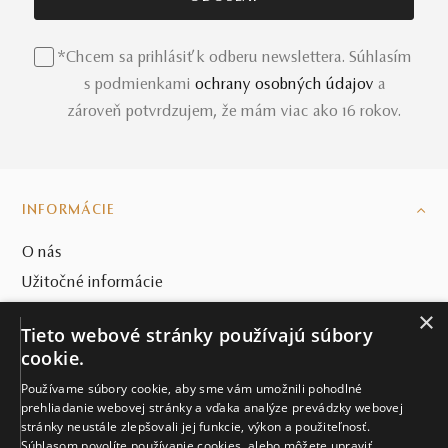
*Chcem sa prihlásiť k odberu newslettera. Súhlasím
s podmienkami
ochrany osobných údajov
a
zároveň potvrdzujem, že mám viac ako 16 rokov.
INFORMÁCIE
O nás
Užitočné informácie
Mikuš Diamonds v médiách
×
Tieto webové stránky používajú súbory
Blog
cookie.
SVET MIKUŠ DIAMONDS
Používame súbory cookie, aby sme vám umožnili pohodlné
prehliadanie webovej stránky a vďaka analýze prevádzky webovej
stránky neustále zlepšovali jej funkcie, výkon a použiteľnosť.
VŠETKO O NÁKUPE
Súhlasom povolíte používanie cookies, alebo môžete upraviť