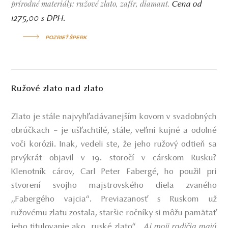
prírodné materiály: ružové zlato, zafír, diamant.
Cena od
1275,00 s DPH.
POZRIEŤ ŠPERK
Ružové zlato nad zlato
Zlato je stále najvyhľadávanejším kovom v svadobných
obrúčkach – je ušľachtilé, stále, veľmi kujné a odolné
voči korózii. Inak, vedeli ste, že jeho ružový odtieň sa
prvýkrát objavil v 19. storočí v cárskom Rusku?
Klenotník cárov, Carl Peter Fabergé, ho použil pri
stvorení svojho majstrovského diela zvaného
,,Fabergého vajcia“. Previazanosť s Ruskom už
ružovému zlatu zostala, staršie ročníky si môžu pamätať
jeho titulovanie ako „ruské zlato“.
„Aj moji rodičia majú