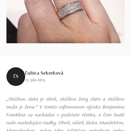
Ľubica Sekerková
ĽS
25. júla 2019
„Skúškou zlata je oheň, skúškou ženy zlato a skúškou
muža je žena.“ V tomto rafinovanom výroku Benjamina
Franklina sa nachádza v podstate všetko, o čom budú
naše nasledujúce riadky. Oheň, vášeň, láska. Manželstvo.
Mimochodom, práve táto inštitúcia potrebuje jednu