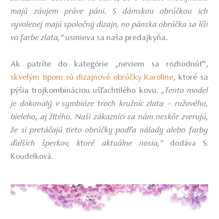
majú záujem práve páni. S dámskou obrúčkou ich
vyvolenej majú spoločný dizajn, no pánska obrúčka sa líši
vo farbe zlata,“
usmieva sa naša predajkyňa.
Ak patríte do kategórie „neviem sa rozhodnúť“,
skvelým tipom sú dizajnové obrúčky Karoline
, ktoré sa
pýšia trojkombináciou ušľachtilého kovu.
„Tento model
je dokonalý v symbióze troch kružníc zlata – ružového,
bieleho, aj žltého. Naši zákazníci sa nám neskôr zverujú,
že si pretáčajú tieto obrúčky podľa nálady alebo farby
ďalších šperkov, ktoré aktuálne nosia,“
dodáva S.
Koudelková.