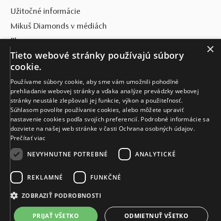
Užitočné informácie
Mikuš Diamonds v médiách
Blog
×
Tieto webové stránky používajú súbory
SVET MIKUŠ DIAMONDS
cookie.
Používame súbory cookie, aby sme vám umožnili pohodlné
VŠETKO O NÁKUPE
prehliadanie webovej stránky a vďaka analýze prevádzky webovej
stránky neustále zlepšovali jej funkcie, výkon a použiteľnosť.
KONTAKT
Súhlasom povolíte používanie cookies, alebo môžete upraviť
nastavenie cookies podľa svojích preferencií. Podrobné informácie sa
Naše klenotníctva
dozviete na našej web stránke v časti Ochrana osobných údajov.
Prečítať viac
Sídlo spoločnosti
NEVYHNUTNE POTREBNÉ
ANALYTICKÉ
REKLAMNÉ
FUNKČNÉ
ZOBRAZIŤ PODROBNOSTI
PRIJAŤ VŠETKO
ODMIETNUŤ VŠETKO
© MIKUŠ DIAMONDS, A.S. 2026. VŠETKY PRÁVA VYHRADENÉ.