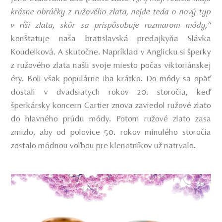
krásne obrúčky z ružového zlata, nejde teda o nový typ
v ríši zlata, skôr sa prispôsobuje rozmarom módy,“
konštatuje naša bratislavská predajkyňa Slávka
Koudelková. A skutočne. Napríklad v Anglicku si šperky
z ružového zlata našli svoje miesto počas viktoriánskej
éry. Boli však populárne iba krátko. Do módy sa opäť
dostali v dvadsiatych rokov 20. storočia, keď
šperkársky koncern Cartier znova zaviedol ružové zlato
do hlavného prúdu módy. Potom ružové zlato zasa
zmizlo, aby od polovice 50. rokov minulého storočia
zostalo módnou voľbou pre klenotníkov už natrvalo.