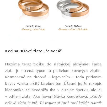
Keď sa ružové zlato „červená“
Nazrime teraz trošku do zlatníckej alchýmie. Farba
zlata je určená typom a podielom kovových zliatín.
Rozmenené na drobné – legovaním – teda pridaním
kovov vzniká určitý farebný tón. Úžasné je, že rukopis
klenotníka sa neodráža iba v dizajne šperku, ale aj
v odtieni zlata. Ako hovorí Slávka Koudelková:
„Každé
ružové zlato je iné. Tú leguru si totiž robí každý zlatník