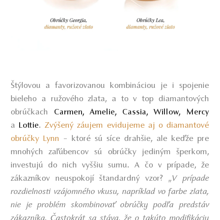
Štýlovou a favorizovanou kombináciou je i spojenie
bieleho a ružového zlata, a to v top diamantových
obrúčkach
Carmen, Amelie, Cassia, Willow, Mercy
a
.
Zvýšený záujem evidujeme aj o diamantové
Lottie
obrúčky Lynn
ktoré sú síce drahšie, ale keďže pre
–
mnohých zaľúbencov sú obrúčky jediným šperkom,
investujú do nich vyššiu sumu. A čo v prípade, že
zákazníkov neuspokojí štandardný vzor?
„
V prípade
rozdielnosti vzájomného vkusu, napríklad vo farbe zlata,
nie je problém skombinovať obrúčky podľa predstáv
zákazníka. Častokrát sa stáva, že o takúto modifikáciu