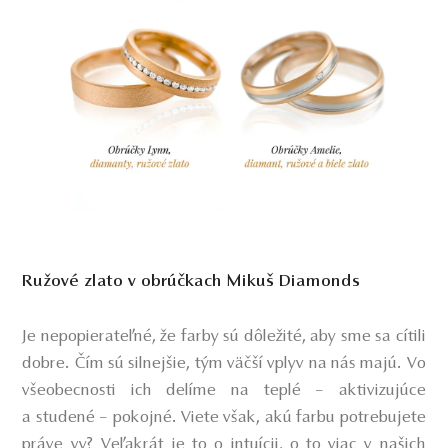
Ružové zlato v obrúčkach Mikuš Diamonds
Je nepopierateľné, že farby sú dôležité, aby sme sa cítili
dobre. Čím sú silnejšie, tým väčší vplyv na nás majú. Vo
všeobecnosti ich delíme na teplé – aktivizujúce
a studené – pokojné. Viete však, akú farbu potrebujete
práve vy? Veľakrát je to o intuícii, o to viac v našich