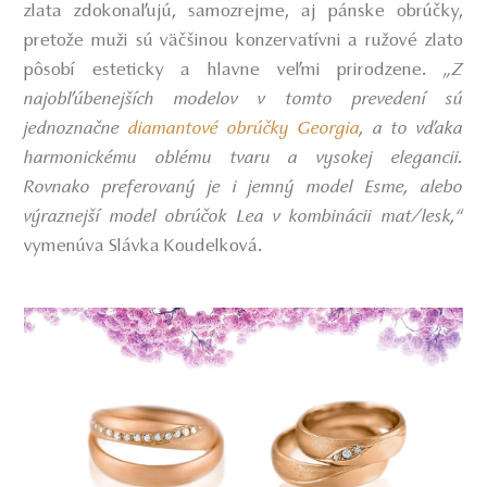
zlata zdokonaľujú, samozrejme, aj pánske obrúčky,
pretože muži sú väčšinou konzervatívni a ružové zlato
pôsobí esteticky a hlavne veľmi prirodzene.
„Z
najobľúbenejších modelov v tomto prevedení sú
jednoznačne
diamantové obrúčky Georgia
, a to vďaka
harmonickému oblému tvaru a vysokej elegancii.
Rovnako preferovaný je i jemný model Esme, alebo
výraznejší model obrúčok Lea v kombinácii mat/lesk,“
vymenúva Slávka Koudelková.