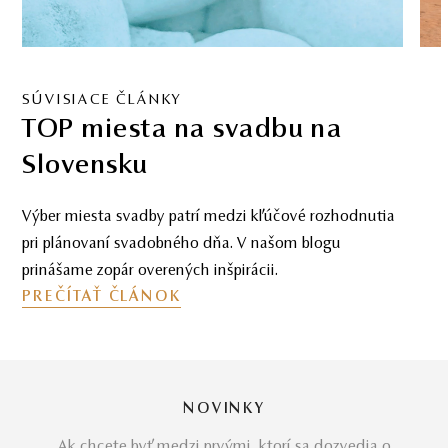
SÚVISIACE ČLÁNKY
Je svadba v zahraničí splnený
sen?
Túžite po exotickej svadbe v zahraničí? Prečítajte si, na
čo všetko treba myslieť, aby bola vaša svadba nielen
symbolická, ale aj právoplatná.
PREČÍTAŤ ČLÁNOK
NOVINKY
Ak chcete byť medzi prvými, ktorí sa dozvedia o