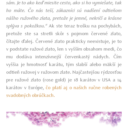
sám. Je to ako keď miesite cesto, ako si ho vymiešate, tak
ho máte. Čo nás teší, zákazníci sú nadšení odtieňom
nášho ružového zlata, pretože je jemné, nekričí a krásne
splýva s pokožkou.“
Ak ste teraz trošku na pochybách,
pretože ste sa stretli skôr s pojmom červené zlato,
čítajte ďalej. Červené zlato prakticky neexistuje, je to
v podstate ružové zlato, len s vyšším obsahom medi, čo
mu dodáva intenzívnejší červenkastý nádych. Čím
vyššia je hmotnosť karátu, tým slabší alebo mäkší je
odtieň ružovej v ružovom zlate. Najčastejšou rýdzosťou
pre ružové zlato (rose gold) je 18 karátov v USA a 14
karátov v Európe,
čo platí aj o našich ručne robených
svadobných obrúčkach.