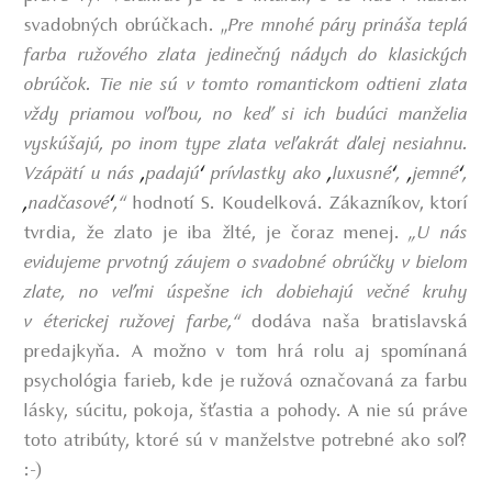
svadobných obrúčkach.
„
Pre mnohé páry prináša teplá
farba ružového zlata jedinečný nádych do klasických
obrúčok. Tie nie sú v tomto romantickom odtieni zlata
vždy priamou voľbou, no keď si ich budúci manželia
vyskúšajú, po inom type zlata veľakrát ďalej nesiahnu.
Vzápätí u nás
padajú
prívlastky ako
luxusné
,
jemné
,
,
‘
,
‘
,
‘
nadčasové
,“
hodnotí S. Koudelková. Zákazníkov, ktorí
,
‘
tvrdia, že zlato je iba žlté, je čoraz menej.
„U nás
evidujeme prvotný záujem o svadobné obrúčky v bielom
zlate, no veľmi úspešne ich dobiehajú večné kruhy
v éterickej ružovej farbe,“
dodáva naša bratislavská
predajkyňa. A možno v tom hrá rolu aj spomínaná
psychológia farieb, kde je ružová označovaná za farbu
lásky, súcitu, pokoja, šťastia a pohody. A nie sú práve
toto atribúty, ktoré sú v manželstve potrebné ako soľ?
:-)