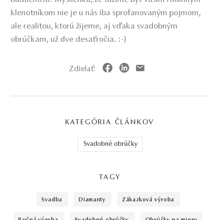
klenotníkom nie je u nás iba sprofanovaným pojmom,
ale realitou, ktorú žijeme, aj vďaka svadobným
obrúčkam, už dve desaťročia. :-)
Zdielať:
KATEGÓRIA ČLÁNKOV
Svadobné obrúčky
TAGY
svadba
diamanty
zákazková výroba
ručná výroba
svadobné obrúčky
obrúčky na mieru