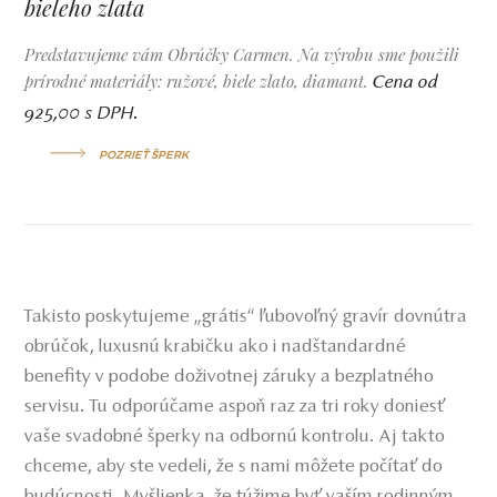
bieleho zlata
Predstavujeme vám Obrúčky Carmen. Na výrobu sme použili
prírodné materiály: ružové, biele zlato, diamant.
Cena od
925,00 s DPH.
POZRIEŤ ŠPERK
Takisto poskytujeme „grátis“ ľubovoľný gravír dovnútra
obrúčok, luxusnú krabičku ako i nadštandardné
benefity v podobe doživotnej záruky a bezplatného
servisu. Tu odporúčame aspoň raz za tri roky doniesť
vaše svadobné šperky na odbornú kontrolu. Aj takto
chceme, aby ste vedeli, že s nami môžete počítať do
budúcnosti.
Myšlienka, že túžime byť vaším rodinným