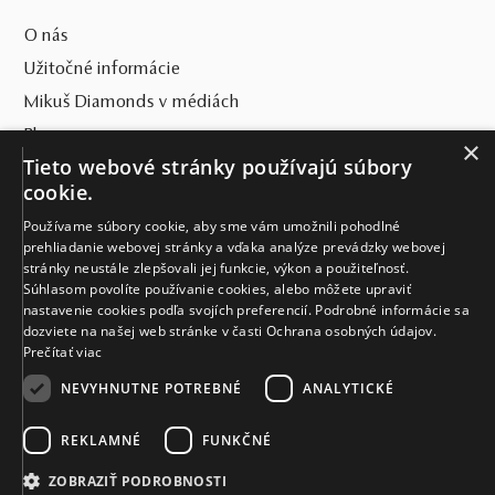
O nás
Užitočné informácie
Mikuš Diamonds v médiách
Blog
×
Tieto webové stránky používajú súbory
SVET MIKUŠ DIAMONDS
cookie.
Používame súbory cookie, aby sme vám umožnili pohodlné
VŠETKO O NÁKUPE
prehliadanie webovej stránky a vďaka analýze prevádzky webovej
stránky neustále zlepšovali jej funkcie, výkon a použiteľnosť.
KONTAKT
Súhlasom povolíte používanie cookies, alebo môžete upraviť
nastavenie cookies podľa svojích preferencií. Podrobné informácie sa
Naše klenotníctva
dozviete na našej web stránke v časti Ochrana osobných údajov.
Prečítať viac
Sídlo spoločnosti
NEVYHNUTNE POTREBNÉ
ANALYTICKÉ
REKLAMNÉ
FUNKČNÉ
ZOBRAZIŤ PODROBNOSTI