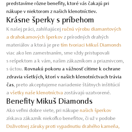
predstavíme rôzne benefity, ktoré vás čakajú pri
nákupe v niektorom z našich klenotníctiev.
Krásne šperky s príbehom
K našej práci, zahŕňajúcej
ručnú výrobu diamantových
a drahokamových šperkov
z prírodných drahých
materiálov a ktorá je pre
tím tvoriaci Mikuš Diamonds
viac ako len zamestnaním, sme vždy pristupovali
s rešpektom a k vám, našim zákazníkom a priaznivcom,
s úctou.
Rovnakú pokoru a vážnosť cítime k ochrane
zdravia všetkých, ktorí v našich klenotníctvach trávia
, preto akceptujeme nariadenie štátnych inštitúcií
čas
a
všetky naše klenotníctva
zostávajú uzatvorené.
Benefity Mikuš Diamonds
Ako veľmi dobre viete, pri nákupe
našich šperkov
získava zákazník niekoľko benefitov, či už v podobe
Doživotnej záruky proti vypadnutiu drahého kameňa,