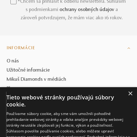
*Chcem sa prihlásiť k odberu newslettera. Súhlasím
s podmienkami
ochrany osobných údajov
a
zároveň potvrdzujem, že mám viac ako 16 rokov.
INFORMÁCIE
O nás
Užitočné informácie
Mikuš Diamonds v médiách
Blog
×
Tieto webové stránky používajú súbory
SVET MIKUŠ DIAMONDS
cookie.
Používame súbory cookie, aby sme vám umožnili pohodlné
VŠETKO O NÁKUPE
prehliadanie webovej stránky a vďaka analýze prevádzky webovej
stránky neustále zlepšovali jej funkcie, výkon a použiteľnosť.
KONTAKT
Súhlasom povolíte používanie cookies, alebo môžete upraviť
nastavenie cookies podľa svojích preferencií. Podrobné informácie sa