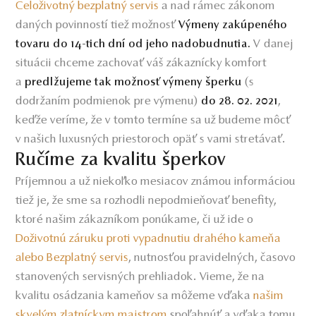
Celoživotný bezplatný servis
a nad rámec zákonom
daných povinností tiež možnosť
Výmeny zakúpeného
V danej
tovaru do 14-tich dní od jeho nadobudnutia.
situácii chceme zachovať váš zákaznícky komfort
a
(s
predlžujeme tak možnosť výmeny šperku
dodržaním podmienok pre výmenu)
,
do 28. 02. 2021
keďže veríme, že v tomto termíne sa už budeme môcť
v našich luxusných priestoroch opäť s vami stretávať.
Ručíme za kvalitu šperkov
Príjemnou a už niekoľko mesiacov známou informáciou
tiež je, že sme sa rozhodli nepodmieňovať benefity,
ktoré našim zákazníkom ponúkame, či už ide o
Doživotnú záruku proti vypadnutiu drahého kameňa
alebo Bezplatný servis
, nutnosťou pravidelných, časovo
stanovených servisných prehliadok. Vieme, že na
kvalitu osádzania kameňov sa môžeme vďaka
našim
skvelým zlatníckym majstrom
spoľahnúť a vďaka tomu