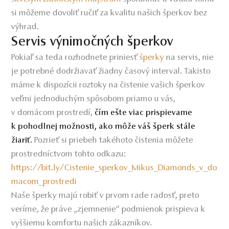
si môžeme dovoliť ručiť za kvalitu našich šperkov bez
výhrad.
Servis výnimočných šperkov
Pokiaľ sa teda rozhodnete priniesť
šperky
na servis, nie
je potrebné dodržiavať žiadny časový interval. Takisto
máme k dispozícii roztoky na čistenie vašich šperkov
veľmi jednoduchým spôsobom priamo u vás,
v domácom prostredí,
čím ešte viac prispievame
k pohodlnej možnosti, ako môže váš šperk stále
Pozrieť si priebeh takéhoto čistenia môžete
žiariť.
prostredníctvom tohto odkazu:
https://bit.ly/Cistenie_sperkov_Mikus_Diamonds_v_do
macom_prostredi
Naše šperky majú robiť v prvom rade radosť, preto
veríme, že práve „zjemnenie“ podmienok prispieva k
vyššiemu komfortu našich zákazníkov.