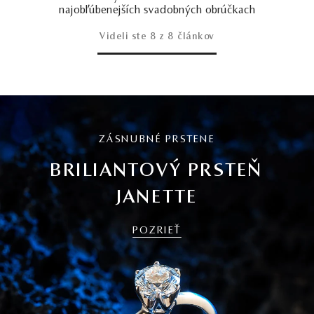
najobľúbenejších svadobných obrúčkach
Videli ste
8
z 8 článkov
ZÁSNUBNÉ PRSTENE
BRILIANTOVÝ PRSTEŇ
JANETTE
POZRIEŤ