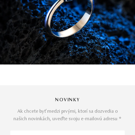
NOVINKY
Ak chcete byť medzi prvými, ktorí sa dozvedia o
našich novinkách, uveďte svoju e-mailovú adresu *