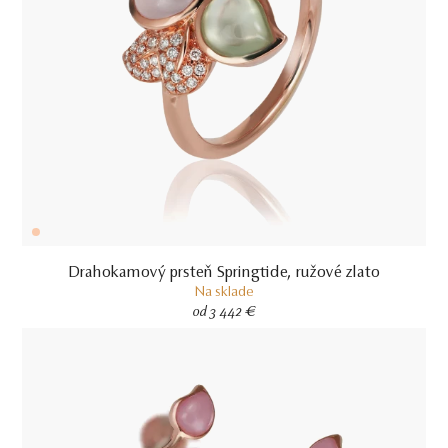
Drahokamový prsteň Springtide, ružové zlato
Na sklade
od 3 442 €