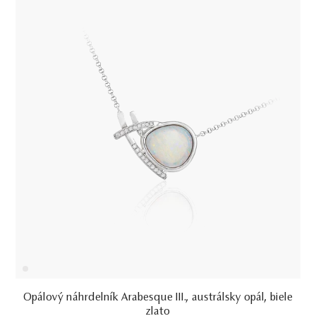
Opálový náhrdelník Arabesque III., austrálsky opál, biele
zlato