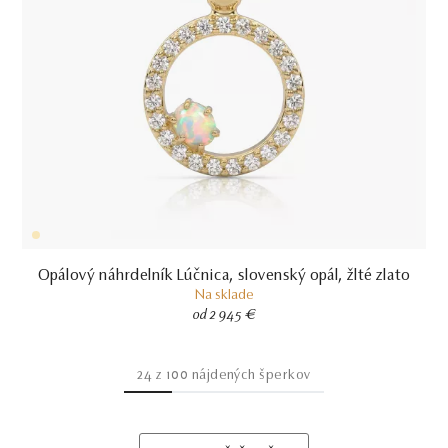
Opálový náhrdelník Lúčnica, slovenský opál, žlté zlato
Na sklade
od 2 945 €
24
z
100
nájdených šperkov