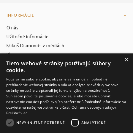
INFORMÁCIE
O nás
Užitočné informácie
Mikuš Diamonds v médiách
Blog
×
Tieto webové stránky používajú súbory
SVET MIKUŠ DIAMONDS
cookie.
Používame súbory cookie, aby sme vám umožnili pohodlné
VŠETKO O NÁKUPE
prehliadanie webovej stránky a vďaka analýze prevádzky webovej
stránky neustále zlepšovali jej funkcie, výkon a použiteľnosť.
KONTAKT
Súhlasom povolíte používanie cookies, alebo môžete upraviť
nastavenie cookies podľa svojích preferencií. Podrobné informácie sa
Naše klenotníctva
dozviete na našej web stránke v časti Ochrana osobných údajov.
Prečítať viac
Sídlo spoločnosti
NEVYHNUTNE POTREBNÉ
ANALYTICKÉ