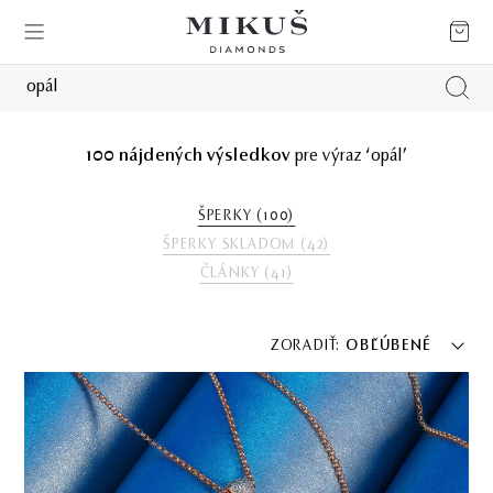
100
nájdených výsledkov
pre výraz ‘opál’
ŠPERKY (
100
)
ŠPERKY SKLADOM (
42
)
ČLÁNKY (
41
)
ZORADIŤ:
OBĽÚBENÉ