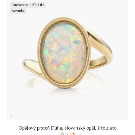
Limitovaná edícia 1ks
Novinka
Opálový prsteň Dúha, slovenský opál, žlté zlato
Na sklade