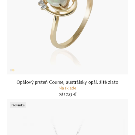
Opálový prsteň Course, austrálsky opál, žlté zlato
Na sklade
od 1 023 €
Novinka