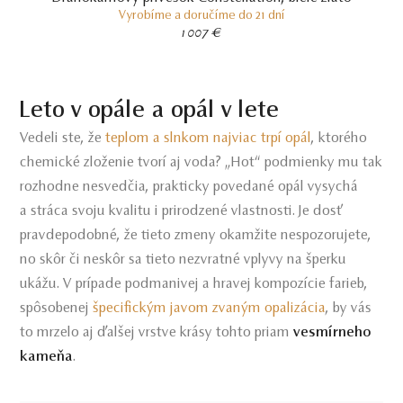
Vyrobíme a doručíme do 21 dní
1 007 €
Leto v opále a opál v lete
Vedeli ste, že
teplom a slnkom najviac trpí opál
, ktorého
chemické zloženie tvorí aj voda? „Hot“ podmienky mu tak
rozhodne nesvedčia, prakticky povedané opál vysychá
a stráca svoju kvalitu i prirodzené vlastnosti. Je dosť
pravdepodobné, že tieto zmeny okamžite nespozorujete,
no skôr či neskôr sa tieto nezvratné vplyvy na šperku
ukážu. V prípade podmanivej a hravej kompozície farieb,
spôsobenej
špecifickým javom zvaným opalizácia
, by vás
to mrzelo aj ďalšej vrstve krásy tohto priam
vesmírneho
kameňa
.