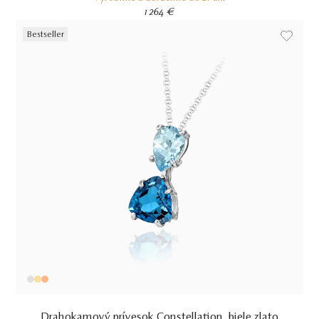
1 264 €
Bestseller
Drahokamový prívesok Constellation, biele zlato