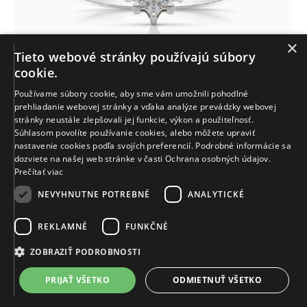
×
Tieto webové stránky používajú súbory
cookie.
Používame súbory cookie, aby sme vám umožnili pohodlné
prehliadanie webovej stránky a vďaka analýze prevádzky webovej
Paraibový prsteň Magic Garden Paraíba, biele zlato
stránky neustále zlepšovali jej funkcie, výkon a použiteľnosť.
Skladom
Bratislava
Súhlasom povolíte používanie cookies, alebo môžete upraviť
nad 12 000 €
nastavenie cookies podľa svojích preferencií. Podrobné informácie sa
dozviete na našej web stránke v časti Ochrana osobných údajov.
Prečítať viac
NEVYHNUTNE POTREBNÉ
ANALYTICKÉ
REKLAMNÉ
FUNKČNÉ
ZOBRAZIŤ PODROBNOSTI
PRIJAŤ VŠETKO
ODMIETNUŤ VŠETKO