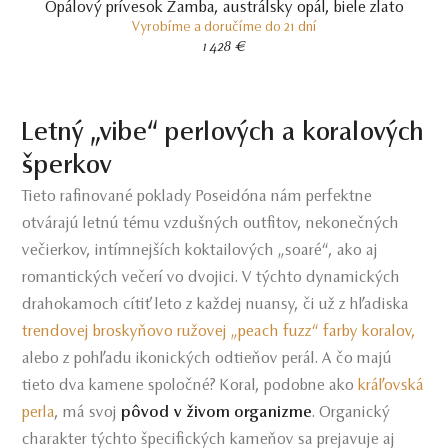
Opálový prívesok Zamba, austrálsky opál, biele zlato
Vyrobíme a doručíme do 21 dní
1 428 €
Letný „vibe“ perlových a koralových
šperkov
Tieto rafinované poklady Poseidóna nám perfektne
otvárajú letnú tému vzdušných outfitov, nekonečných
večierkov, intímnejších koktailových „soaré“, ako aj
romantických večerí vo dvojici. V týchto dynamických
drahokamoch cítiť leto z každej nuansy, či už z hľadiska
trendovej broskyňovo ružovej „peach fuzz“ farby koralov,
alebo z pohľadu ikonických odtieňov perál. A čo majú
tieto dva kamene spoločné? Koral, podobne ako
kráľovská
perla
, má svoj
pôvod v živom organizme
. Organický
charakter týchto špecifických kameňov sa prejavuje aj