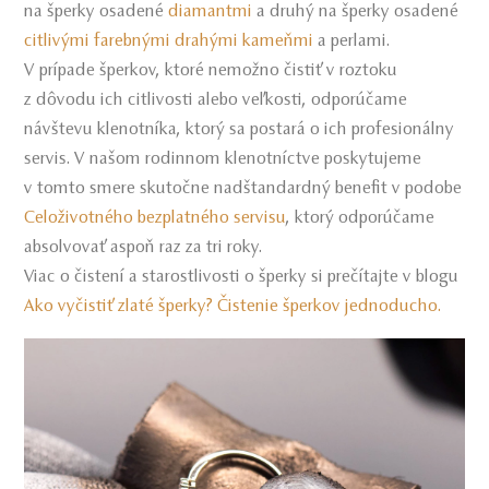
na šperky osadené
diamantmi
a druhý na šperky osadené
citlivými farebnými drahými kameňmi
a perlami.
V prípade šperkov, ktoré nemožno čistiť v roztoku
z dôvodu ich citlivosti alebo veľkosti, odporúčame
návštevu klenotníka, ktorý sa postará o ich profesionálny
servis. V našom rodinnom klenotníctve poskytujeme
v tomto smere skutočne nadštandardný benefit v podobe
Celoživotného bezplatného servisu
, ktorý odporúčame
absolvovať aspoň raz za tri roky.
Viac o čistení a starostlivosti o šperky si prečítajte v blogu
Ako vyčistiť zlaté šperky? Čistenie šperkov jednoducho.