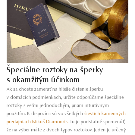
Špeciálne roztoky na šperky
s okamžitým účinkom
Ak sa chcete zamerať na hlbšie čistenie šperku
v domácich podmienkach, určite odporúčame špeciálne
roztoky s veľmi jednoduchým, priam intuitívnym
použitím. K dispozícii sú vo všetkých
šiestich kamenných
predajniach Mikuš Diamonds
. Tu je podstatné spomenúť,
že na výber máte z dvoch typov roztokov. Jeden je určený