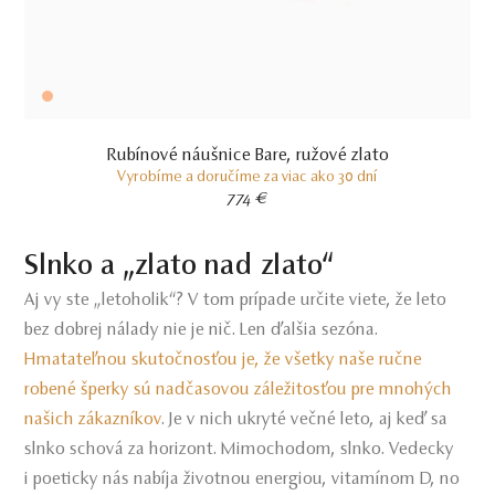
Rubínové náušnice Bare, ružové zlato
Vyrobíme a doručíme za viac ako 30 dní
774 €
Slnko a „zlato nad zlato“
Aj vy ste „letoholik“? V tom prípade určite viete, že leto
bez dobrej nálady nie je nič. Len ďalšia sezóna.
Hmatateľnou skutočnosťou je, že všetky naše ručne
robené šperky sú nadčasovou záležitosťou pre mnohých
našich zákazníkov
. Je v nich ukryté večné leto, aj keď sa
slnko schová za horizont.
Mimochodom, slnko. Vedecky
i poeticky nás nabíja životnou energiou, vitamínom D,
no