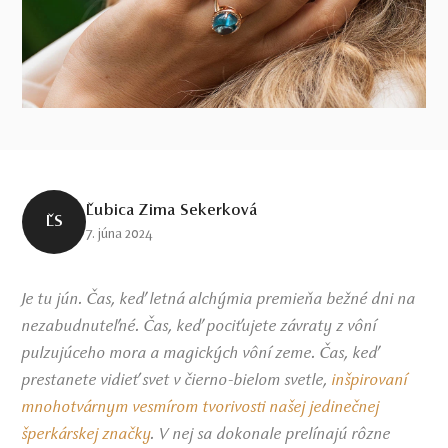
Ľubica Zima Sekerková
ĽS
7. júna 2024
Je tu jún. Čas, keď letná alchýmia premieňa bežné dni na
nezabudnuteľné. Čas, keď pociťujete závraty z vôní
pulzujúceho mora a magických vôní zeme. Čas, keď
prestanete vidieť svet v čierno-bielom svetle,
inšpirovaní
mnohotvárnym vesmírom tvorivosti našej jedinečnej
šperkárskej značky
. V nej sa dokonale prelínajú rôzne