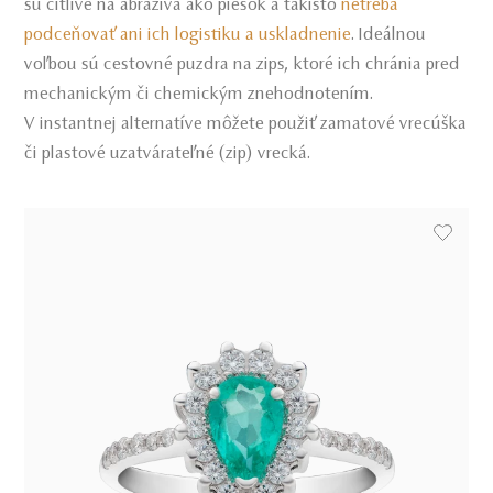
sú citlivé na abrazíva ako piesok a takisto
netreba
podceňovať ani ich logistiku a uskladnenie
. Ideálnou
voľbou sú cestovné puzdra na zips, ktoré ich chránia pred
mechanickým či chemickým znehodnotením.
V instantnej alternatíve môžete použiť zamatové vrecúška
či plastové uzatvárateľné (zip) vrecká.