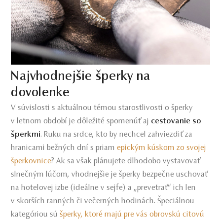
Najvhodnejšie šperky na
dovolenke
V súvislosti s aktuálnou témou starostlivosti o šperky
v letnom období je dôležité spomenúť aj
cestovanie so
šperkmi
. Ruku na srdce, kto by nechcel zahviezdiť za
hranicami bežných dní s priam
epickým kúskom zo svojej
šperkovnice
? Ak sa však plánujete dlhodobo vystavovať
slnečným lúčom, vhodnejšie je šperky bezpečne uschovať
na hotelovej izbe (ideálne v sejfe) a „prevetrať“ ich len
v skorších ranných či večerných hodinách. Špeciálnou
kategóriou sú
šperky, ktoré majú pre vás obrovskú citovú