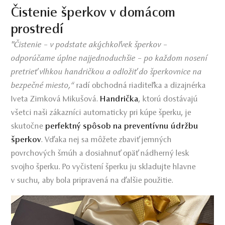
Čistenie šperkov v domácom
prostredí
"Čistenie – v podstate akýchkoľvek šperkov –
odporúčame úplne najjednoduchšie – po každom nosení
pretrieť vlhkou handričkou a odložiť do šperkovnice na
bezpečné miesto,“
radí obchodná riaditeľka a dizajnérka
Iveta Zimková Mikušová.
Handrička
, ktorú dostávajú
všetci naši zákazníci automaticky pri kúpe šperku, je
skutočne
perfektný spôsob na preventívnu údržbu
šperkov
. Vďaka nej sa môžete zbaviť jemných
povrchových šmúh a dosiahnuť opäť nádherný lesk
svojho šperku. Po vyčistení šperku ju skladujte hlavne
v suchu, aby bola pripravená na ďalšie použitie.