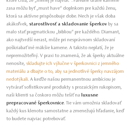
ktoré cítia, že „menej je najviac“. Farebné drahé kamene
zasa môžu byť „must have“ doplnkom pre každú ženu,
ktorá sa aktívne prispôsobuje dobe. Nech je však doba
akákoľvek,
starostlivosť a skladovanie šperkov
by sa
malo stať pragmatickou „bibliou“ pre každého. Diamant,
ako najtvrdší nerast, môže pri nesprávnom skladovaní
poškriabať iné mäkšie kamene. A takisto neplatí, že je
nepremožiteľný. V praxi to znamená, že ak šperky aktuálne
nenosíte,
skladujte ich výlučne v šperkovnici z jemného
materiálu a dbajte o to, aby sa jednotlivé šperky navzájom
nedotýkali
. A keďže našou permanentnou ambíciou je
vytvárať sofistikované produkty s prozaickým rukopisom,
naši klienti sa čoskoro môžu tešiť na
luxusne
prepracované šperkovnice
. Tie vám umožnia skladovať
každý kus klenotu samostatne a zmenežujú hľadanie, keď
to budete najviac potrebovať.