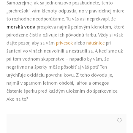
Samozrejme, ak sa jednorazovo pozabudnete, tento
„prehrešok“ vám klenoty odpustia, no v pravidelnej miere
to rozhodne neodporúčame. Tu vás asi neprekvapí, že
morská voda
prospieva najmä perlovým klenotom, ktoré
prirodzene čistí a oživuje ich pôvodnú farbu. Vždy si však
dajte pozor, aby sa vám
prívesok
alebo
náušnice
pri
šantení vo vlnách neuvoľnili a nestratili sa. A keď sme už
pri tom vodnom skupenstve – napadlo by vám, že
negatívne na šperky môže pôsobiť aj váš pot? Ten
urýchľuje oxidáciu povrchu kovu. Z toho dôvodu je,
najmä v sparnom letnom období, alfou a omegou
čistenie šperku pred každým uložením do šperkovnice.
Ako na to?