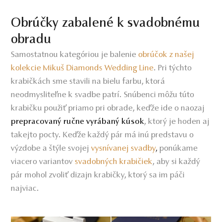
Obrúčky zabalené k svadobnému
obradu
Samostatnou kategóriou je balenie
obrúčok z našej
kolekcie Mikuš Diamonds Wedding Line
. Pri týchto
krabičkách sme stavili na bielu farbu, ktorá
neodmysliteľne k svadbe patrí. Snúbenci môžu túto
krabičku použiť priamo pri obrade, keďže ide o naozaj
, ktorý je hoden aj
prepracovaný ručne vyrábaný kúsok
takejto pocty. Keďže každý pár má inú predstavu o
výzdobe a štýle svojej
vysnívanej svadby
,
ponúkame
viacero variantov
svadobných krabičiek
, aby si každý
pár mohol zvoliť dizajn krabičky, ktorý sa im páči
najviac.