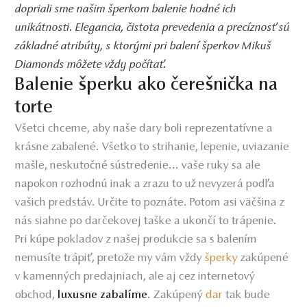
dopriali sme našim šperkom balenie hodné ich
unikátnosti. Elegancia, čistota prevedenia a precíznosť sú
základné atribúty, s ktorými pri balení šperkov Mikuš
Diamonds môžete vždy počítať.
Balenie šperku ako čerešnička na
torte
Všetci chceme, aby naše dary boli reprezentatívne a
krásne zabalené. Všetko to strihanie, lepenie, uviazanie
mašle, neskutočné sústredenie... vaše ruky sa ale
napokon rozhodnú inak a zrazu to už nevyzerá podľa
vašich predstáv. Určite to poznáte. Potom asi väčšina z
nás siahne po darčekovej taške a ukončí to trápenie.
Pri kúpe pokladov z našej produkcie sa s balením
nemusíte trápiť, pretože my vám vždy
šperky
zakúpené
v kamenných predajniach, ale aj cez internetový
obchod,
. Zakúpený
dar
tak bude
luxusne zabalíme