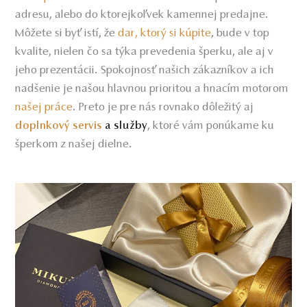
adresu, alebo do ktorejkoľvek kamennej predajne.
Môžete si byť istí, že
dar, ktorý si kúpite
, bude v top
kvalite, nielen čo sa týka prevedenia šperku, ale aj v
jeho prezentácii. Spokojnosť našich zákazníkov a ich
nadšenie je našou hlavnou prioritou a hnacím motorom
našej práce
. Preto je pre nás rovnako dôležitý aj
, ktoré vám ponúkame ku
doplnkový servis
a služby
šperkom z našej dielne.