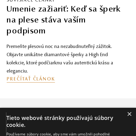
SÚVISIACE ČLÁNKY
Svadobné náušnice
k vysnívaným šatám
Chýbajú vám k celkovému vzhľadu nevesty už len
náušnice? Pripravili sme pre vás kompletného
sprievodcu, s ktorým siahnete po tých
najdokonalejších.
PREČÍTAŤ ČLÁNOK
NOVINKY
×
Ak chcete byť medzi prvými, ktorí sa dozvedia o
Tieto webové stránky používajú súbory
našich novinkách, uveďte svoju e-mailovú adresu *
cookie.
Používame súbory cookie, aby sme vám umožnili pohodlné