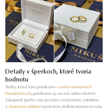
Detaily v šperkoch, ktoré tvoria
hodnotu
Služby, ktoré Vám ponúkame
v našich kamenných
klenotníctvach
,
ponúkame aj cez náš online obchod.
Zakúpené šperky vám precízne vychystáme, zabalíme
a
bezpečne zašleme
kuriérskou službou priamo na vašu