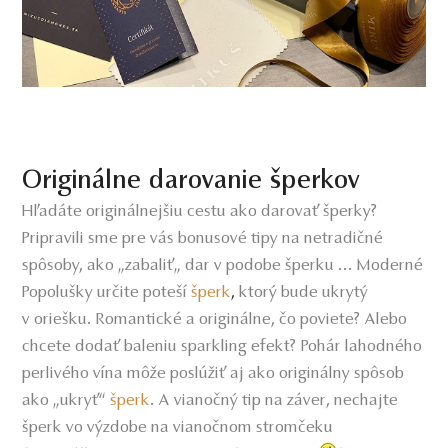
Originálne darovanie šperkov
Hľadáte originálnejšiu cestu ako darovať šperky?
Pripravili sme pre vás bonusové tipy na netradičné
spôsoby, ako „zabaliť„ dar v podobe šperku ... Moderné
Popolušky určite poteší
šperk
,
ktorý bude ukrytý
v oriešku. Romantické a originálne, čo poviete? Alebo
chcete dodať baleniu sparkling efekt? Pohár lahodného
perlivého vína môže poslúžiť aj ako originálny spôsob
ako „ukryť“
šperk
. A vianočný tip na záver, nechajte
šperk vo výzdobe na vianočnom stromčeku