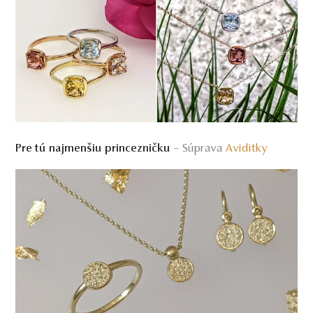
– Súprava
Aviditky
Pre tú najmenšiu princezničku