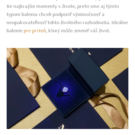
tie najkrajšie momenty v živote, preto sme aj týmto
typom balenia chceli podporiť výnimočnosť a
neopakovateľnosť tohto životného rozhodnutia. Ideálne
balenie
pre prsteň
, ktorý môže zmeniť váš život.