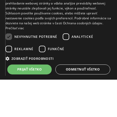
prehliadanie webovej stránky a vďaka analýze prevádzky webovej
stránky neustále zlepšovali jej funkcie, výkon a použiteľnosť.
Súhlasom povolíte používanie cookies, alebo môžete upraviť
nastavenie cookies podľa svojích preferencií. Podrobné informácie sa
dozviete na našej web stránke v časti Ochrana osobných údajov.
Prečítať viac
*Chcem sa prihlásiť k odberu newslettera. Súhlasím
NEVYHNUTNE POTREBNÉ
ANALYTICKÉ
s podmienkami
ochrany osobných údajov
a
zároveň potvrdzujem, že mám viac ako 16 rokov.
REKLAMNÉ
FUNKČNÉ
ZOBRAZIŤ PODROBNOSTI
PRIJAŤ VŠETKO
ODMIETNUŤ VŠETKO
INFORMÁCIE
O nás
Nevyhnutne potrebné
Analytické
Reklamné
Funkčné
Užitočné informácie
Mikuš Diamonds v médiách
Nevyhnutne potrebné súbory cookie umožňujú základné funkcie webovej
lokality, ako prihlásenie používateľa a správa účtu. Webová lokalita sa
Blog
nedá správne používať bez nevyhnutne potrebných súborov cookie.
Svoj súhlas s používaním súborov cookie môžete kedykoľvek zmeniť v
nastavení cookie lišty.