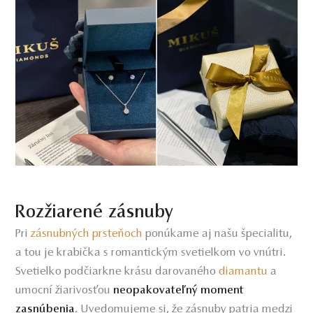
Rozžiarené zásnuby
Pri
zásnubných prsteňoch
ponúkame aj našu špecialitu,
a tou je krabička s romantickým svetielkom vo vnútri.
Svetielko podčiarkne krásu darovaného
diamantu
a
umocní žiarivosťou
neopakovateľný moment
. Uvedomujeme si, že zásnuby patria medzi
zasnúbenia