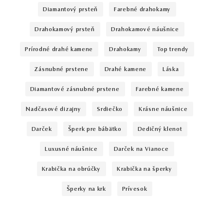
diamantový prsteň
farebné drahokamy
drahokamový prsteň
drahokamové náušnice
prírodné drahé kamene
drahokamy
top trendy
zásnubné prstene
drahé kamene
láska
diamantové zásnubné prstene
farebné kamene
nadčasové dizajny
srdiečko
krásne náušnice
darček
šperk pre bábätko
dedičný klenot
luxusné náušnice
darček na Vianoce
krabička na obrúčky
krabička na šperky
šperky na krk
prívesok