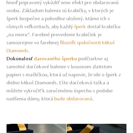
hneď pripravený vykúzliť wow efekt pre obdarovanú
osobu. Základom balenia sú krabičky, v ktorých je
šperk bezpečne a pohodlne uložený. Máme ich v
rôznych veľkostiach, aby každý
šperk
dostal krabičku
„na mieru“. Farebné prevedenie krabičiek je
samozrejme vo farebnej
filozofii spoločnosti Mikuš
Diamonds
.
podčiarkne aj
Dokonalosť
darovaného šperku
samotné darčekové balenie v luxusnom zlatistom
papieri s mašličkou, ktorá už napovie, že ide o šperk z
dielne Mikuš Diamonds. Ešte darčeková taška a
môžete vykročiť k zaručenému úspechu v podobe
nadšenia dámy, ktorá
bude obdarovaná
.