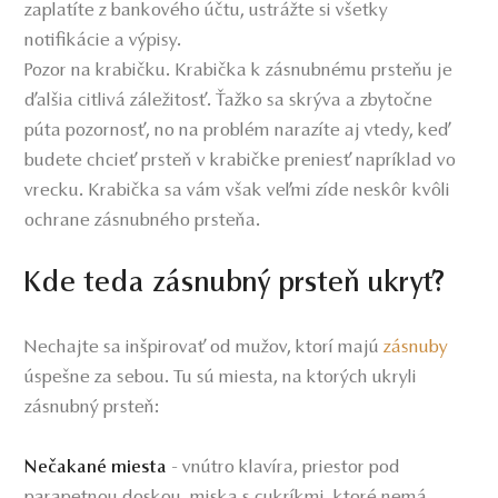
zaplatíte z bankového účtu, ustrážte si všetky
notifikácie a výpisy.
Pozor na krabičku. Krabička k zásnubnému prsteňu je
ďalšia citlivá záležitosť. Ťažko sa skrýva a zbytočne
púta pozornosť, no na problém narazíte aj vtedy, keď
budete chcieť prsteň v krabičke preniesť napríklad vo
vrecku. Krabička sa vám však veľmi zíde neskôr kvôli
ochrane zásnubného prsteňa.
Kde teda zásnubný prsteň ukryť?
Nechajte sa inšpirovať od mužov, ktorí majú
zásnuby
úspešne za sebou. Tu sú miesta, na ktorých ukryli
zásnubný prsteň:
- vnútro klavíra, priestor pod
Nečakané miesta
parapetnou doskou, miska s cukríkmi, ktoré nemá