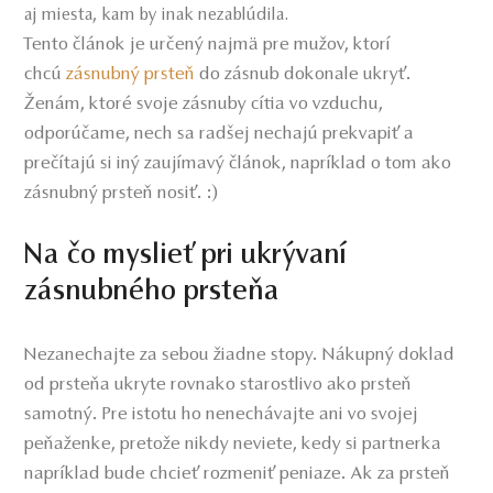
aj miesta, kam by inak nezablúdila.
Tento článok je určený najmä pre mužov, ktorí
chcú
zásnubný prsteň
do zásnub dokonale ukryť.
Ženám, ktoré svoje zásnuby cítia vo vzduchu,
odporúčame, nech sa radšej nechajú prekvapiť a
prečítajú si iný zaujímavý článok, napríklad o tom ako
zásnubný prsteň nosiť. :)
Na čo myslieť pri ukrývaní
zásnubného prsteňa
Nezanechajte za sebou žiadne stopy. Nákupný doklad
od prsteňa ukryte rovnako starostlivo ako prsteň
samotný. Pre istotu ho nenechávajte ani vo svojej
peňaženke, pretože nikdy neviete, kedy si partnerka
napríklad bude chcieť rozmeniť peniaze. Ak za prsteň