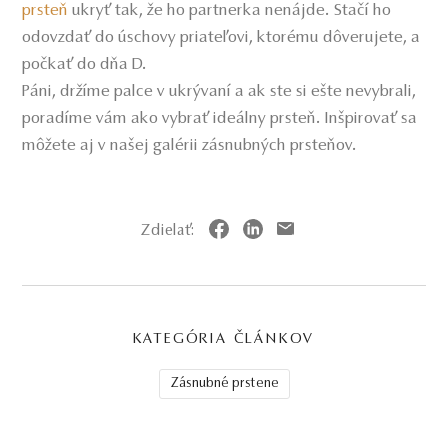
prsteň
ukryť tak, že ho partnerka nenájde. Stačí ho
odovzdať do úschovy priateľovi, ktorému dôverujete, a
počkať do dňa D.
Páni, držíme palce v ukrývaní a ak ste si ešte nevybrali,
poradíme vám ako vybrať ideálny prsteň. Inšpirovať sa
môžete aj v našej galérii zásnubných prsteňov.
Zdielať:
KATEGÓRIA ČLÁNKOV
Zásnubné prstene