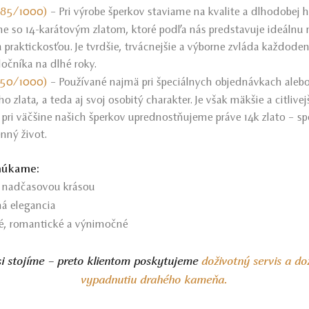
(585/1000)
– Pri výrobe šperkov staviame na kvalite a dlhodobej 
eme so 14-karátovým zlatom, ktoré podľa nás predstavuje ideáln
 praktickosťou. Je tvrdšie, trvácnejšie a výborne zvláda každode
ločníka na dlhé roky.
(750/1000)
– Používané najmä pri špeciálnych objednávkach alebo
o zlata, a teda aj svoj osobitý charakter. Je však mäkšie a citlive
 pri väčšine našich šperkov uprednostňujeme práve 14k zlato – sp
nný život.
onúkame:
s nadčasovou krásou
á elegancia
é, romantické a výnimočné
si stojíme – preto klientom poskytujeme
doživotný servis a do
vypadnutiu drahého kameňa.