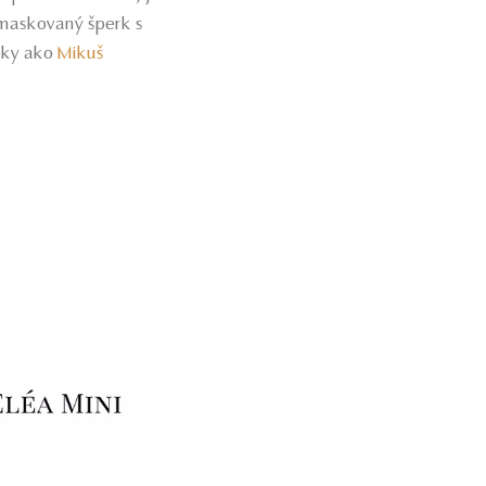
zamaskovaný šperk s
ačky ako
Mikuš