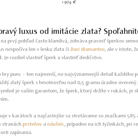
1 904 €
pravý luxus od imitácie zlata? Spoľahni
a na prvý pohľad často klamlivá, zohráva pravosť šperkov omno
us nespočíva len v lesku zlata či
žiari diamantov
, ale v istote, 
 Je rozdiel vlastniť šperk a vlastniť dedičstvo.
o hry punc – ten najmenší, no najvýznamnejší detail každého 
aždý zlatý šperk s hmotnosťou nad 0,5 gramu úradne overený
symbol je vaším garantom, že šperk, ktorý držíte v rukách, je s
ením.
čuje v karátoch a najčastejšie sa stretávame so značkami 585 
h stranách
prsteňov
a
náušníc
, prípadne na ich tyčinkách, pri 
kosti zapínania.