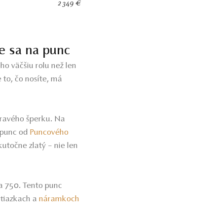
2 349 €
te sa na punc
ho väčšiu rolu než len
že to, čo nosíte, má
pravého šperku. Na
 punc od
Puncového
kutočne zlatý – nie len
a 750. Tento punc
retiazkach a
náramkoch