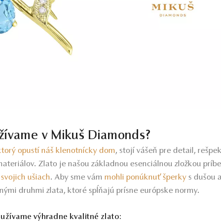
užívame v Mikuš Diamonds?
torý opustí náš klenotnícky dom
, stojí vášeň pre detail, rešp
materiálov. Zlato je našou základnou esenciálnou zložkou príbe
a
svojich ušiach
. Aby sme vám
mohli ponúknuť šperky
s dušou a
nými druhmi zlata, ktoré spĺňajú prísne európske normy.
oužívame výhradne kvalitné zlato: