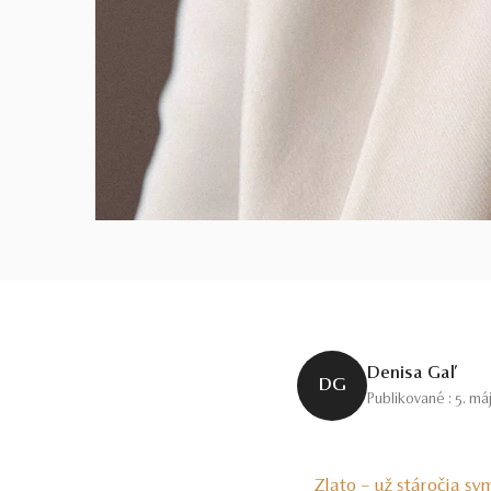
Denisa Gaľ
DG
Publikované : 5. má
Zlato – už stáročia sy