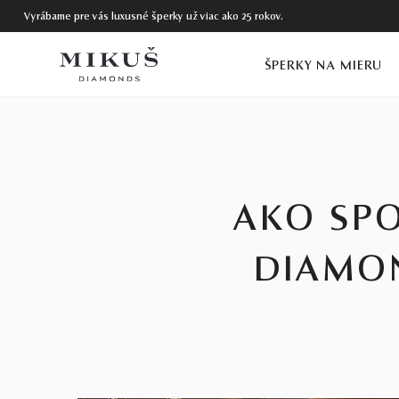
Vyrábame pre vás luxusné šperky už viac ako 25 rokov.
ŠPERKY NA MIERU
AKO SPO
DIAMON