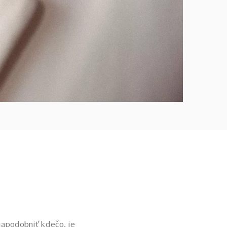
napodobniť kdečo, je