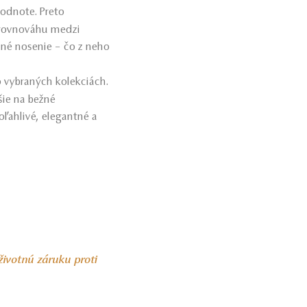
hodnote. Preto
u rovnováhu medzi
nné nosenie – čo z neho
 vybraných kolekciách.
jšie na bežné
oľahlivé, elegantné a
životnú záruku proti