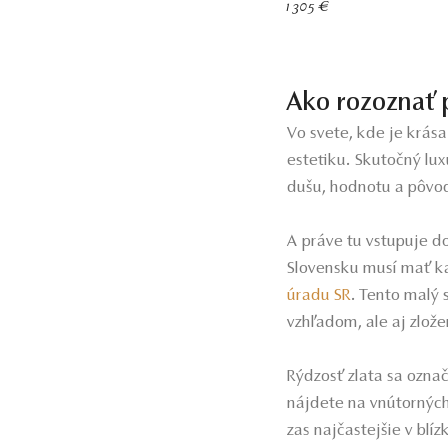
1 305 €
Ako rozoznať 
Vo svete, kde je krás
estetiku. Skutočný lux
dušu, hodnotu a pôvod.
A práve tu vstupuje d
Slovensku musí mať k
úradu SR
. Tento malý 
vzhľadom, ale aj zlož
Rýdzosť zlata sa ozna
nájdete na vnútornýc
zas najčastejšie v blíz