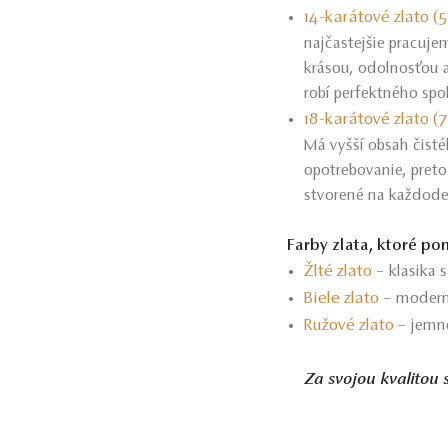
14-karátové zlato 
najčastejšie pracuj
krásou, odolnosťou a
robí perfektného spo
18-karátové zlato 
Má vyšší obsah čistéh
opotrebovanie, preto
stvorené na každode
Farby zlata, ktoré p
Žlté zlato
– klasika 
Biele zlato
– modern
Ružové zlato
– jemn
Za svojou kvalitou 