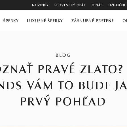
NOVINKY
SLOVENSKÝ OPÁL
O NÁS
UŽITOČNÉ
ŠPERKY
LUXUSNÉ ŠPERKY
ZÁSNUBNÉ PRSTENE
O
BLOG
ZNAŤ PRAVÉ ZLATO?
DS VÁM TO BUDE J
PRVÝ POHĽAD