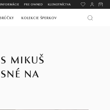
 INFORMÁCIE
PRE OWNED
KLENOTNÍCTVA
BRÚČKY
KOLEKCIE ŠPERKOV
 S MIKUŠ
ASNÉ NA