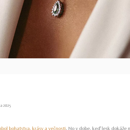
ja 2025
mbol bohatstva, krásy a večnosti
. No v dobe, keď lesk dokáže 