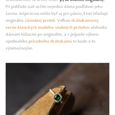
drahokamom sa určite môže
.
pýšiť titulom originálny
Pri pohľade naň určite nejedná dáma podľahne jeho
šarmu. Inšpiráciou môže byť aj pre pánov, ktorí hľadajú
originálny
zásnubný prsteň
. Voľbou
drahokamovej
verzie klasických modelov snubných prsteňov
ulahodia
dámam túžiacim po originalite, a v prípade výberu
ojedinelého
prírodného drahokamu
to bude o to
výnimočnejšie.