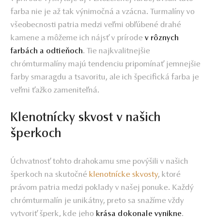
farba nie je až tak výnimočná a vzácna. Turmalíny vo
všeobecnosti patria medzi veľmi obľúbené drahé
kamene a môžeme ich nájsť v prírode
v rôznych
. Tie najkvalitnejšie
farbách a odtieňoch
chrómturmalíny majú tendenciu pripomínať jemnejšie
farby smaragdu a tsavoritu, ale ich špecifická farba je
veľmi ťažko zameniteľná.
Klenotnícky skvost v našich
šperkoch
Úchvatnosť tohto drahokamu sme povýšili v našich
šperkoch na skutočné
klenotnícke skvosty
, ktoré
právom patria medzi poklady v našej ponuke. Každý
chrómturmalín je unikátny, preto sa snažíme vždy
vytvoriť šperk, kde jeho
.
krása dokonale vynikne