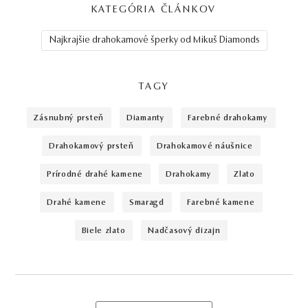
KATEGÓRIA ČLÁNKOV
Najkrajšie drahokamové šperky od Mikuš Diamonds
TAGY
zásnubný prsteň
diamanty
farebné drahokamy
drahokamový prsteň
drahokamové náušnice
prírodné drahé kamene
drahokamy
zlato
drahé kamene
smaragd
farebné kamene
biele zlato
nadčasový dizajn