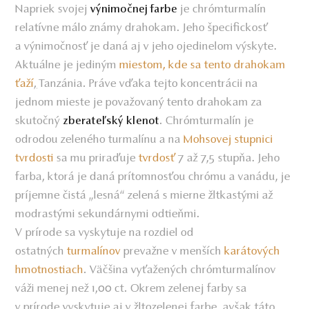
Napriek svojej
je chrómturmalín
výnimočnej farbe
relatívne málo známy drahokam. Jeho špecifickosť
a výnimočnosť je daná aj v jeho ojedinelom výskyte.
Aktuálne je jediným
miestom, kde sa tento drahokam
ťaží
,
Tanzánia. Práve vďaka tejto koncentrácii na
jednom mieste je považovaný tento drahokam za
skutočný
. Chrómturmalín je
zberateľský klenot
odrodou zeleného turmalínu a na
Mohsovej stupnici
tvrdosti
sa mu priraďuje
tvrdosť
7 až 7,5 stupňa. Jeho
farba, ktorá je daná prítomnosťou chrómu a vanádu, je
príjemne čistá „lesná“ zelená s mierne žltkastými až
modrastými sekundárnymi odtieňmi.
V prírode sa vyskytuje na rozdiel od
ostatných
turmalínov
prevažne v menších
karátových
hmotnostiach
. Väčšina vyťažených chrómturmalínov
váži menej než 1,00 ct. Okrem zelenej farby sa
v prírode vyskytuje aj v žltozelenej farbe, avšak táto