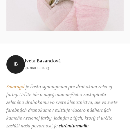
Iveta Basandová
IB
31. marca 2023
Smaragd
je často synonymum pre drahokam zelenej
farby. Určite ide o najvýznamnejšieho zastupiteľa
zeleného drahokamu vo svete klenotníctva, ale vo svete
farebných drahokamov existuje viacero nádherných
kameňov zelenej farby. Jedným z tých, ktorý si určite
zaslúži našu pozornosť, je
chrómturmalín
.