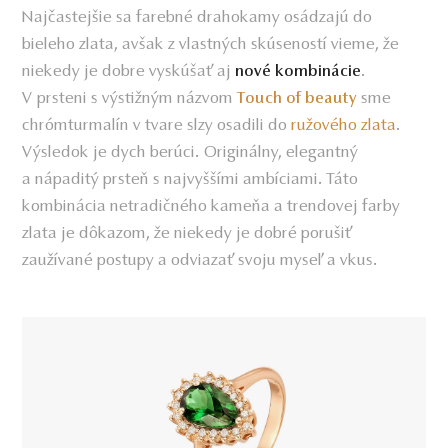
Najčastejšie sa farebné drahokamy osádzajú do
bieleho zlata, avšak z vlastných skúseností vieme, že
niekedy je dobre vyskúšať aj
.
nové kombinácie
V prsteni s výstižným názvom
sme
Touch of beauty
chrómturmalín v tvare slzy osadili do
ružového zlata
.
Výsledok je dych berúci. Originálny, elegantný
a nápaditý prsteň s najvyššími ambíciami. Táto
kombinácia netradičného kameňa a trendovej farby
zlata je dôkazom, že niekedy je dobré porušiť
zaužívané postupy a odviazať svoju myseľ a vkus.