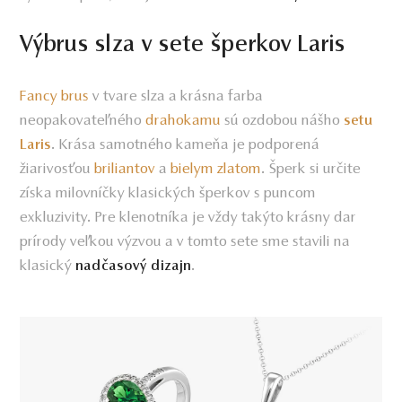
Výbrus slza v sete šperkov Laris
Fancy brus
v tvare slza a krásna farba
neopakovateľného
drahokamu
sú ozdobou nášho
setu
. Krása samotného kameňa je podporená
Laris
žiarivosťou
briliantov
a
bielym zlatom
. Šperk si určite
získa milovníčky klasických šperkov s puncom
exkluzivity. Pre klenotníka je vždy takýto krásny dar
prírody veľkou výzvou a v tomto sete sme stavili na
klasický
.
nadčasový dizajn