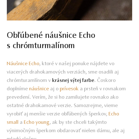
Obľúbené náušnice Echo
s chrómturmalínom
Náušnice Echo
, ktoré v našej ponuke nájdete vo
viacerých drahokamových verziách, sme osadili aj
chrómturamlínom v
. Čoskoro
krásnej sýtej farbe
doplníme
náušnice
aj o
prívesok
a prsteň v rovnakom
prevedení. Verím, že si ho zamilujete rovnako ako
ostatné drahokamové verzie. Samozrejme, vieme
vyrobiť aj menšie verzie obľúbených šperkov,
Echo
small
a
Echo young
, ak by ste chceli takýmto
výnimočným šperkom obdarovať nielen dámu, ale aj