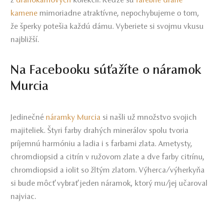
z
drahokamových
kolekcií. Keďže sú
farebné drahé
kamene
mimoriadne atraktívne, nepochybujeme o tom,
že šperky potešia každú dámu. Vyberiete si svojmu vkusu
najbližší.
Na Facebooku súťažíte o náramok
Murcia
Jedinečné
náramky Murcia
si našli už množstvo svojich
majiteliek. Štyri farby drahých minerálov spolu tvoria
príjemnú harmóniu a ladia i s farbami zlata. Ametysty,
chromdiopsid a citrín v ružovom zlate a dve farby citrínu,
chromdiopsid a iolit so žltým zlatom. Výherca/výherkyňa
si bude môcť vybrať jeden náramok, ktorý mu/jej učaroval
najviac.