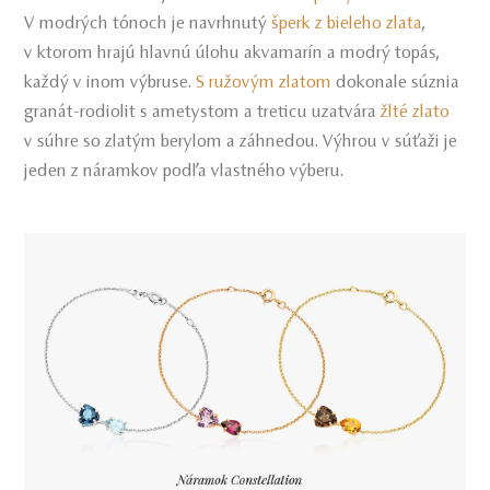
V modrých tónoch je navrhnutý
šperk z bieleho zlata
,
v ktorom hrajú hlavnú úlohu akvamarín a modrý topás,
každý v inom výbruse.
S ružovým zlatom
dokonale súznia
granát-rodiolit s ametystom a treticu uzatvára
žlté zlato
v súhre so zlatým berylom a záhnedou. Výhrou v súťaži je
jeden z náramkov podľa vlastného výberu.