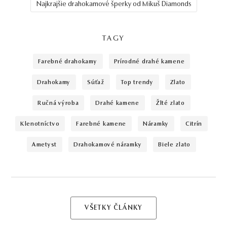
Najkrajšie drahokamové šperky od Mikuš Diamonds
TAGY
farebné drahokamy
prírodné drahé kamene
drahokamy
súťaž
top trendy
zlato
ručná výroba
drahé kamene
žlté zlato
klenotníctvo
farebné kamene
náramky
citrín
ametyst
drahokamové náramky
biele zlato
VŠETKY ČLÁNKY