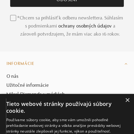
*Chcem sa prihlásiť k odberu newslettera. Súhlasím
s podmienkami
ochrany osobných údajov
a
zároveň potvrdzujem, že mám viac ako 16 rokov.
INFORMÁCIE
O nás
Užitočné informácie
Mikuš Diamonds v médiách
×
Tieto webové stránky používajú súbory
Blog
cookie.
SVET MIKUŠ DIAMONDS
Používame súbory cookie, aby sme vám umožnili pohodlné
prehliadanie webovej stránky a vďaka analýze prevádzky webovej
VŠETKO O NÁKUPE
stránky neustále zlepšovali jej funkcie, výkon a použiteľnosť.