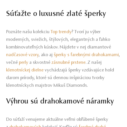
Súťažte o luxusné zlaté šperky
Poznáte našu kolekciu
Top trendy
? Tvorí ju výber
moderných, sviežich, štýlových, elegantných a ľahko
kombinovateľných kúskov. Nájdete v nej diamantové
nadčasové vzory
, ako aj
šperky s farebnými drahokamami
,
večné
perly
a skvostné
zásnubné prstene
. Z našej
klenotníckej dielne
vychádzajú šperky vzdávajúce hold
darom prírody, ktoré sú dennou inšpiráciou tvorby
klenotníckych majstrov Mikuš Diamonds.
Výhrou sú drahokamové náramky
Do súťaží venujeme aktuálne veľmi obľúbené šperky