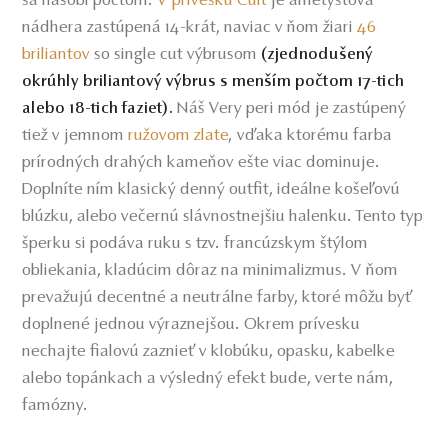
sa násobí počtom.
V prívesku Cult
je ametystová
nádhera zastúpená 14-krát, naviac v ňom žiari
46
briliantov
so single cut výbrusom
(zjednodušený
okrúhly briliantový výbrus s menším počtom 17-tich
Náš Very peri mód je zastúpený
alebo 18-tich faziet).
tiež v jemnom
ružovom zlate
vďaka ktorému farba
,
prírodných drahých kameňov ešte viac dominuje.
Doplníte ním klasický denný outfit, ideálne košeľovú
blúzku, alebo večernú slávnostnejšiu halenku. Tento typ
šperku si podáva ruku s tzv. francúzskym štýlom
obliekania, kladúcim dôraz na minimalizmus. V ňom
prevažujú decentné a neutrálne farby, ktoré môžu byť
doplnené jednou výraznejšou. Okrem prívesku
nechajte fialovú zaznieť v klobúku, opasku, kabelke
alebo topánkach a výsledný efekt bude, verte nám,
famózny.