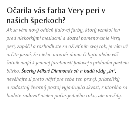
Očarila vás farba Very peri v
našich šperkoch?
Ak sa vám nový odtieň fialovej farby, ktorý vznikol len
pred niekoľkými mesiacmi a dostal pomenovanie Very
peri, zapáčil a rozhodli ste sa oživiť ním svoj rok, je vám už
určite jasné, že nielen interiér domu či bytu alebo váš
šatník majú k jemnej farebnosti fialovej s pridaním pastelu
blízko.
Šperky Mikuš Diamonds sú a budú vždy „in“,
neváhajte si preto nájsť pre seba ten pravý, priateľský
a radostný životný postoj vyjadrujúci skvost, z ktorého sa
budete radovať nielen počas jedného roku, ale navždy.