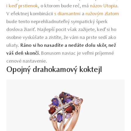
i keď prstienok
o ktorom bude reč, má
názov Utopia
,
.
V efektnej kombinácii
s diamantmi
a
ružovým zlatom
bude tento neprehliadnuteľný sympatický šperk
doslova žiariť. Najlepší pocit však zažijete, keď si ho
osobne vyskúšate a zistíte, že vám na prste sedí ako
uliaty.
Ráno si ho nasadíte a nedáte dolu skôr, než
Bonusom naviac je veľmi príjemné
váš deň skončí.
cenové nastavenie.
Opojný drahokamový koktejl