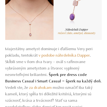
Majestátny ametyst dominuje i ďalšiemu Very peri
pokladu, tentokrát
v podobe náhrdelníka Dapper
.
Skĺbili sme v ňom dva tvary – ovál s rafinovane
vybrúseným ametystom a štvorec vyplnený
nesmrteľnými briliantmi.
Šperk pre dress code
Business Casual i Smart Casual = šperk na každý deň.
Vedeli ste, že
za drahokam
možno označiť iba taký
kameň, ktorý spĺňa tri dôležité kritériá, ktorými sú
vzácnosť, krása a trvácnosť? Stať sa sama