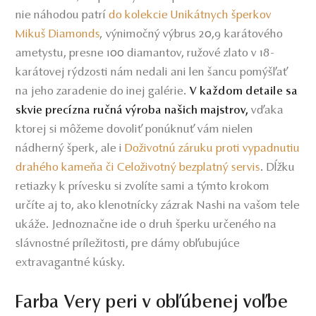
nie náhodou patrí
do kolekcie Unikátnych
šperkov
Mikuš Diamonds
výnimočný výbrus 20,9 karátového
,
ametystu, presne 100 diamantov, ružové zlato v 18-
karátovej rýdzosti nám nedali ani len šancu pomýšľať
na jeho zaradenie do inej galérie.
V každom detaile sa
vďaka
skvie precízna ručná výroba našich majstrov,
ktorej si môžeme dovoliť ponúknuť vám nielen
nádherný šperk, ale i
Doživotnú záruku proti vypadnutiu
drahého kameňa či Celoživotný bezplatný servis
.
Dĺžku
retiazky k prívesku si zvolíte sami a týmto krokom
určíte aj to, ako klenotnícky zázrak Nashi na vašom tele
ukáže. Jednoznačne ide o druh šperku určeného na
slávnostné príležitosti, pre dámy obľubujúce
extravagantné kúsky.
Farba Very peri v obľúbenej voľbe