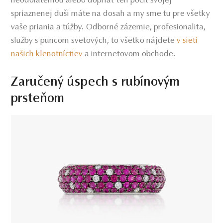
neodolateľnou alebo dopriať ten pocit svojej
spriaznenej duši máte na dosah a my sme tu pre všetky
vaše priania a túžby. Odborné zázemie, profesionalita,
služby s puncom svetových, to všetko nájdete
v sieti
našich klenotníctiev
a internetovom obchode.
Zaručený úspech s rubínovým
prsteňom