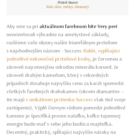
Aby sme sa pri
aktuálnom farebnom hite Very peri
neorientovali výhradne na ametystové základy,
rozšírime vaše obzory naším triumfálnym prsteňom
s najvhodnejším názvom - Success
Rubín, vypĺňajúci
.
jednotlivé nekonečné prsteňové kruhy
,
je červenou a
zároveň najcennejšou odrodou minerálu korund. Je
zároveň drahým kameňom, ktorý v rekordných
prípadoch dosahuje najvyššiu cenu za karát spomedzi
všetkých farebných drahokamov (okrem diamantov –
tie majú
v unikátnom prstienku Success
však tiež svoje
zastúpenie). Výplň čiernym ródiom pomedzi jednotlivé
kamene je špecifiká presne natoľko, koľko tajomnej
energie bude mať v sebe jeho budúca majiteľka.
Decentný, praktický, spĺňajúci najvyššie nároky na