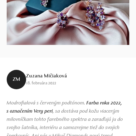
Zuzana Mičiaková
ZM
18. februára 2022
Modrofialová s červeným podtónom.
Farba roka 2022,
, sa dostáva pod kožu viacerým
s označením Very peri
milovníčkam tohto farebného spektra a zaraďujú ju do
svojho šatníka, interiéru a samozrejme tiež do svojich
šperkovníc. Ani nás v Mikuš Diamonds nový trend