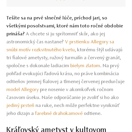
Tešíte sa na prvé slnečné lúče, príchod jari, so
všetkými posolstvami, ktoré nám toto ročné obdobie
A chcete si ju sprítomniť skôr, ako jej
prináša?
astronomický čas nastane?
V prstienku Allegory sa
snúbi motív rozkvitnutého kvetu
,
ktorému štýl udávajú
tri fialové ametysty, ružový turmalín a červený granát,
spoločne s dokonale ladiacim
bielym zlatom
.
Na prvý
pohľad evokujúci ľadovú krásu, no práve kombinácia
odtieňov jemnej fialovej a tlmenej červenej predurčuje
model Allegory
pre nosenie v akomkoľvek ročnom
časovom úseku. Naše odporúčanie je zvoliť si ho ako
jediný prsteň
na ruke, nech môže perfektne vyniknúť
jeho dizajn a
farebné drahokamové
odtiene.
Kráľovský ametyst v kultovom