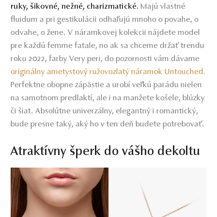
Majú vlastné
ruky, šikovné, nežné, charizmatické.
fluidum a pri gestikulácii odhaľujú mnoho o povahe, o
odvahe, o žene. V náramkovej kolekcii nájdete model
pre každú femme fatale, no ak sa chceme držať trendu
roku 2022, farby Very peri, do pozornosti vám dávame
originálny ametystový ružovozlatý náramok Untouched
.
Perfektne obopne zápästie a urobí veľkú parádu nielen
na samotnom predlaktí, ale i na manžete košele, blúzky
či šiat. Absolútne univerzálny, elegantný i romantický,
bude presne taký, aký ho v ten deň budete potrebovať.
Atraktívny šperk do vášho dekoltu