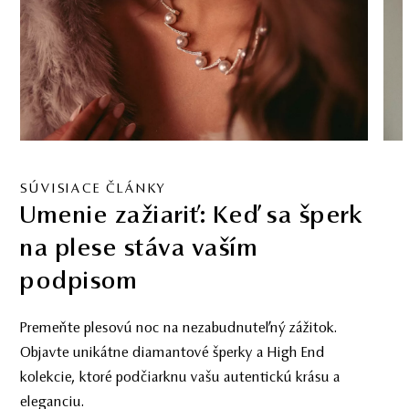
SÚVISIACE ČLÁNKY
Svadobné náušnice
k vysnívaným šatám
Chýbajú vám k celkovému vzhľadu nevesty už len
náušnice? Pripravili sme pre vás kompletného
sprievodcu, s ktorým siahnete po tých
najdokonalejších.
PREČÍTAŤ ČLÁNOK