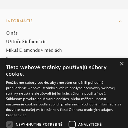
INFORMÁCIE
O nás
Užitočné informácie
Mikuš Diamonds v médiách
Blog
×
SVET MIKUŠ DIAMONDS
Tieto webové stránky používajú súbory
cookie.
VŠETKO O NÁKUPE
Používame súbory cookie, aby sme vám umožnili pohodlné
KONTAKT
prehliadanie webovej stránky a vďaka analýze prevádzky webovej
stránky neustále zlepšovali jej funkcie, výkon a použiteľnosť.
Naše klenotníctva
Súhlasom povolíte používanie cookies, alebo môžete upraviť
nastavenie cookies podľa svojích preferencií. Podrobné informácie sa
dozviete na našej web stránke v časti Ochrana osobných údajov.
Sídlo spoločnosti
Prečítať viac
NEVYHNUTNE POTREBNÉ
ANALYTICKÉ