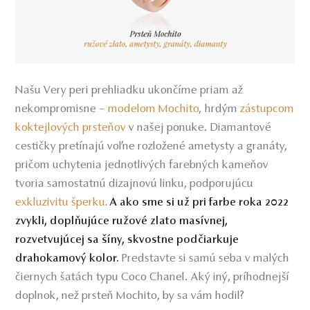
Našu Very peri prehliadku ukončíme priam až
nekompromisne –
modelom Mochito
hrdým
zástupcom
,
koktejlových prsteňov
v našej ponuke. Diamantové
cestičky pretínajú voľne rozložené ametysty a granáty,
pričom uchytenia jednotlivých farebných kameňov
tvoria samostatnú dizajnovú linku, podporujúcu
exkluzivitu šperku
.
A ako sme si už pri farbe roka 2022
zvykli, doplňujúce ružové zlato masívnej,
rozvetvujúcej sa šíny, skvostne podčiarkuje
Predstavte si samú seba v malých
drahokamový kolor.
čiernych šatách typu Coco Chanel. Aký iný, príhodnejší
doplnok, než prsteň Mochito, by sa vám hodil?