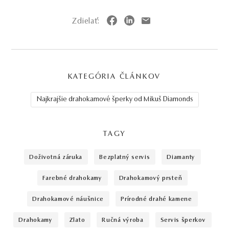
Zdielať:
KATEGÓRIA ČLÁNKOV
Najkrajšie drahokamové šperky od Mikuš Diamonds
TAGY
doživotná záruka
bezplatný servis
diamanty
farebné drahokamy
drahokamový prsteň
drahokamové náušnice
prírodné drahé kamene
drahokamy
zlato
ručná výroba
servis šperkov