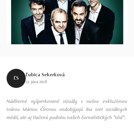
Ľubica Sekerková
ĽS
22. júna 2018
Nádherné vyšperkované vizuály s našou exkluzívnou
tvárou Máriou Čírovou nedobýjajú iba svet sociálnych
médií, ale aj tlačenú podobu našich žurnalistických "vôd".