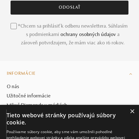
*Chcem sa prihlásiť k odberu newslettera. Súhlasím
s podmienkami
ochrany osobných údajov
a
zároveň potvrdzujem, že mám viac ako 16 rokov.
INFORMÁCIE
O nás
Užitočné informácie
Mikuš Diamonds v médiách
×
Tieto webové stránky používajú súbory
Blog
cookie.
SVET MIKUŠ DIAMONDS
Používame súbory cookie, aby sme vám umožnili pohodlné
prehliadanie webovej stránky a vďaka analýze prevádzky webovej