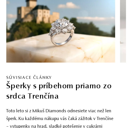
SÚVISIACE ČLÁNKY
Investičné diamanty – realita
bez marketingových obalov
Odborný pohľad na investičné diamanty – bez
marketingových obalov. Ako rozpoznať reálnu
hodnotu, vyhnúť sa preplateniu a investovať s