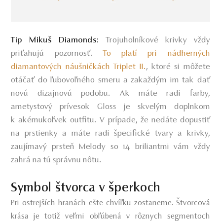
Trojuholníkové krivky vždy
Tip Mikuš Diamonds:
priťahujú pozornosť.
To platí pri nádherných
diamantových náušničkách Triplet II.
, ktoré si môžete
otáčať do ľubovoľného smeru a zakaždým im tak dať
novú dizajnovú podobu. Ak máte radi farby,
ametystový prívesok Gloss je skvelým doplnkom
k akémukoľvek outfitu. V prípade, že nedáte dopustiť
na prstienky a máte radi špecifické tvary a krivky,
zaujímavý prsteň Melody so 14 briliantmi vám vždy
zahrá na tú správnu nôtu.
Symbol štvorca v šperkoch
Pri ostrejších hranách ešte chvíľku zostaneme. Štvorcová
krása je totiž veľmi obľúbená v rôznych segmentoch