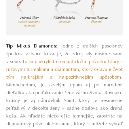
Jedno z ďalších posolstiev
Tip Mikuš Diamonds
:
šperkov v tvare kríža je, že zdroj sily nosíme sami
v sebe.
T
o sme ukryli do romantického prívesku Glory s
ružovými turmalínmi a diamantom, ktorý oslavuje život
tým najkrajším a najpozitívnejším spôsobom.
Mimochodom, je skvelým tipom aj pri narodení
dieťatka ako poďakovanie žene vášho života. Rovnako
krásny je aj náhrdelník Saint, ktorý je nesmierne
príťažlivý v dekolte ženy – sadne doslova ako druhá
koža. Ak hľadáte niečo ešte jemnejšie, zaostrite na
diamantový prívesok Hosanna, ktorý si môžete vybrať