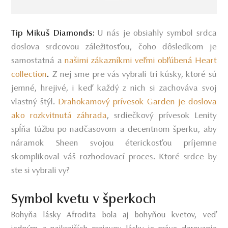
U nás je obsiahly symbol srdca
Tip Mikuš Diamonds:
doslova srdcovou záležitosťou, čoho dôsledkom je
samostatná a
našimi zákazníkmi veľmi obľúbená Heart
collection
.
Z nej sme pre vás vybrali tri kúsky, ktoré sú
jemné, hrejivé, i keď každý z nich si zachováva svoj
vlastný štýl.
Drahokamový prívesok Garden je doslova
ako rozkvitnutá záhrada
, srdiečkový prívesok Lenity
spĺňa túžbu po nadčasovom a decentnom šperku, aby
náramok Sheen svojou éterickosťou príjemne
skomplikoval váš rozhodovací proces. Ktoré srdce by
ste si vybrali vy?
Symbol kvetu v šperkoch
Bohyňa lásky Afrodita bola aj bohyňou kvetov, veď