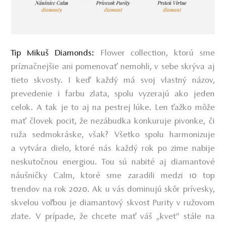
Tip Mikuš Diamonds:
Flower collection, ktorú sme
príznačnejšie ani pomenovať nemohli, v sebe skrýva aj
tieto skvosty. I keď každý má svoj vlastný názov,
prevedenie i farbu zlata, spolu vyzerajú ako jeden
celok. A tak je to aj na pestrej lúke. Len ťažko môže
mať človek pocit, že nezábudka konkuruje pivonke, či
ruža sedmokráske, však? Všetko spolu harmonizuje
a vytvára dielo, ktoré nás každý rok po zime nabije
neskutočnou energiou. Tou sú nabité aj diamantové
náušničky Calm, ktoré sme zaradili medzi 10 top
trendov na rok 2020. Ak u vás dominujú skôr prívesky,
skvelou voľbou je diamantový skvost Purity v ružovom
zlate. V prípade, že chcete mať váš „kvet“ stále na