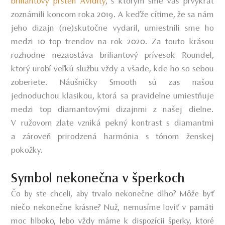
briliantový prsteň Avidity
, s ktorým sme vás prvýkrát
zoznámili koncom roka 2019. A keďže cítime, že sa nám
jeho dizajn (ne)skutočne vydaril, umiestnili sme ho
medzi 10 top trendov na rok 2020. Za touto krásou
rozhodne nezaostáva briliantový prívesok Roundel,
ktorý urobí veľkú službu vždy a všade, kde ho so sebou
zoberiete. Náušničky Smooth sú zas našou
jednoduchou klasikou, ktorá sa pravidelne umiestňuje
medzi top diamantovými dizajnmi z našej dielne.
V ružovom zlate vzniká pekný kontrast s diamantmi
a zároveň prirodzená harmónia s tónom ženskej
pokožky.
Symbol nekonečna v šperkoch
Čo by ste chceli, aby trvalo nekonečne dlho? Môže byť
niečo nekonečne krásne? Nuž, nemusíme loviť v pamäti
moc hlboko, lebo vždy máme k dispozícii šperky, ktoré