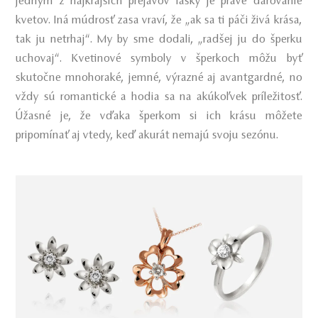
jedným z najkrajších prejavov lásky je práve darovanie
kvetov. Iná múdrosť zasa vraví, že „ak sa ti páči živá krása,
tak ju netrhaj“. My by sme dodali, „radšej ju do šperku
uchovaj“. Kvetinové symboly v šperkoch môžu byť
skutočne mnohoraké, jemné, výrazné aj avantgardné, no
vždy sú romantické a hodia sa na akúkoľvek príležitosť.
Úžasné je, že vďaka šperkom si ich krásu môžete
pripomínať aj vtedy, keď akurát nemajú svoju sezónu.