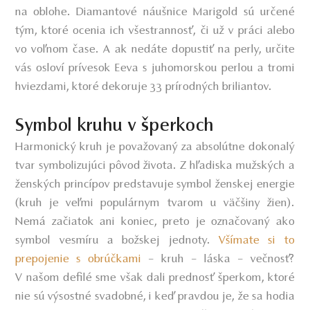
na oblohe. Diamantové náušnice Marigold sú určené
tým, ktoré ocenia ich všestrannosť, či už v práci alebo
vo voľnom čase. A ak nedáte dopustiť na perly, určite
vás osloví prívesok Eeva s juhomorskou perlou a tromi
hviezdami, ktoré dekoruje 33 prírodných briliantov.
Symbol kruhu v šperkoch
Harmonický kruh je považovaný za absolútne dokonalý
tvar symbolizujúci pôvod života. Z hľadiska mužských a
ženských princípov predstavuje symbol ženskej energie
(kruh je veľmi populárnym tvarom u väčšiny žien).
Nemá začiatok ani koniec, preto je označovaný ako
symbol vesmíru a božskej jednoty.
Všímate si to
prepojenie s
obrúčkami
– kruh – láska – večnosť?
V našom defilé sme však dali prednosť šperkom, ktoré
nie sú výsostné svadobné, i keď pravdou je, že sa hodia