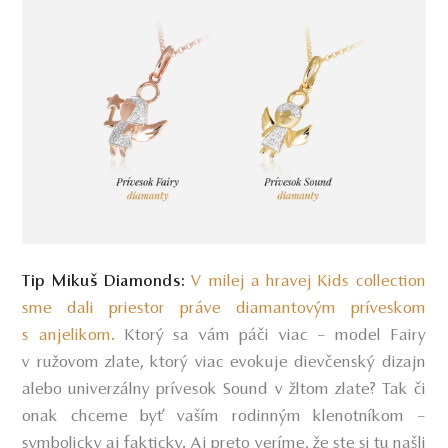
V milej a hravej Kids collection
Tip Mikuš Diamonds:
sme dali priestor práve diamantovým príveskom
s anjelikom.
Ktorý sa vám páči viac – model Fairy
v ružovom zlate, ktorý viac evokuje dievčenský dizajn
alebo univerzálny prívesok Sound v žltom zlate? Tak či
onak chceme byť vaším rodinným klenotníkom –
symbolicky aj fakticky. Aj preto veríme, že ste si tu našli