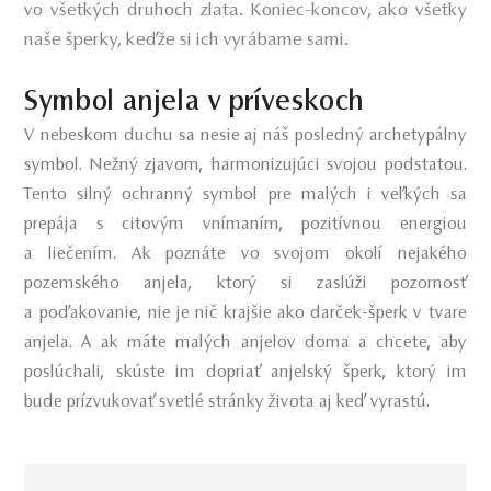
vo všetkých druhoch zlata. Koniec-koncov, ako všetky
naše šperky, keďže si ich vyrábame sami.
Symbol anjela v príveskoch
V nebeskom duchu sa nesie aj náš posledný archetypálny
symbol. Nežný zjavom, harmonizujúci svojou podstatou.
Tento silný ochranný symbol pre malých i veľkých sa
prepája s citovým vnímaním, pozitívnou energiou
a liečením. Ak poznáte vo svojom okolí nejakého
pozemského anjela, ktorý si zaslúži pozornosť
a poďakovanie, nie je nič krajšie ako darček-šperk v tvare
anjela. A ak máte malých anjelov doma a chcete, aby
poslúchali, skúste im dopriať anjelský šperk, ktorý im
bude prízvukovať svetlé stránky života aj keď vyrastú.