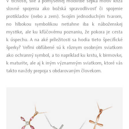
V tichosti, sile a pomyselnej modlitbe šepká motív kríža
slovné spojenia ako božská spravodlivosť či spojenie
protikladov (nebo a zem). Svojím jednoduchým tvarom,
no hlbokou symbolikou netiahne iba k náboženskej
mystike, ale ku kľúčovému poznaniu, že pokora je cesta
k úspechu. A na aké príležitosti sa hodia tieto špecifické
šperky? Veľmi obľúbené sú k rôznym osobným sviatkom
ako ochranný symbol, a to napríklad ku krstu, k birmovke,
k maturite, ale aj k iným významným sviatkom, ktoré vás
takto navždy prepoja s obdarovaným človekom.