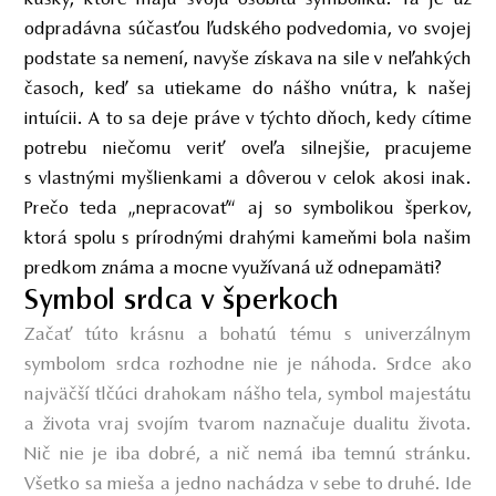
odpradávna súčasťou ľudského podvedomia, vo svojej
podstate sa nemení, navyše získava na sile v neľahkých
časoch, keď sa utiekame do nášho vnútra, k našej
intuícii. A to sa deje práve v týchto dňoch, kedy cítime
potrebu niečomu veriť oveľa silnejšie, pracujeme
s vlastnými myšlienkami a dôverou v celok akosi inak.
Prečo teda „nepracovať“ aj so symbolikou šperkov,
ktorá spolu s prírodnými drahými kameňmi bola našim
predkom známa a mocne využívaná už odnepamäti?
Symbol srdca v šperkoch
Začať túto krásnu a bohatú tému s univerzálnym
symbolom srdca rozhodne nie je náhoda. Srdce ako
najväčší tlčúci drahokam nášho tela, symbol majestátu
a života vraj svojím tvarom naznačuje dualitu života.
Nič nie je iba dobré, a nič nemá iba temnú stránku.
Všetko sa mieša a jedno nachádza v sebe to druhé. Ide