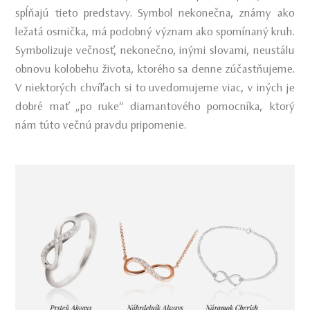
spĺňajú tieto predstavy. Symbol nekonečna, známy ako
ležatá osmička, má podobný význam ako spomínaný kruh.
Symbolizuje večnosť, nekonečno, inými slovami, neustálu
obnovu kolobehu života, ktorého sa denne zúčastňujeme.
V niektorých chvíľach si to uvedomujeme viac, v iných je
dobré mať „po ruke“ diamantového pomocníka, ktorý
nám túto večnú pravdu pripomenie.