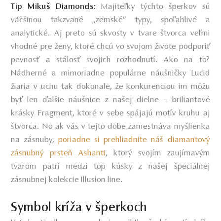
Majiteľky týchto šperkov sú
Tip Mikuš Diamonds:
väčšinou takzvané „zemské“ typy, spoľahlivé a
analytické. Aj preto sú skvosty v tvare štvorca veľmi
vhodné pre ženy, ktoré chcú vo svojom živote podporiť
pevnosť a stálosť svojich rozhodnutí. Ako na to?
Nádherné a mimoriadne populárne náušničky Lucid
žiaria v uchu tak dokonale, že konkurenciou im môžu
byť len ďalšie náušnice z našej dielne – briliantové
krásky Fragment, ktoré v sebe spájajú motív kruhu aj
štvorca. No ak vás v tejto dobe zamestnáva myšlienka
na zásnuby,
poriadne si prehliadnite náš diamantový
zásnubný prsteň Ashanti
, ktorý svojím zaujímavým
tvarom patrí medzi top kúsky z našej špeciálnej
zásnubnej kolekcie Illusion line.
Symbol kríža v šperkoch