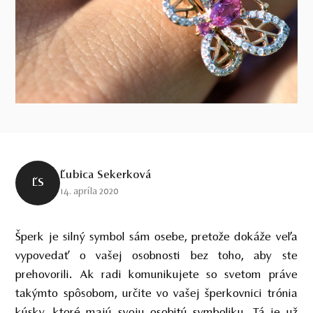
Ľubica Sekerková
ĽS
14. apríla 2020
Šperk je silný symbol sám osebe, pretože dokáže veľa
vypovedať o vašej osobnosti bez toho, aby ste
prehovorili. Ak radi komunikujete so svetom práve
takýmto spôsobom, určite vo vašej šperkovnici trónia
kúsky, ktoré majú svoju osobitú symboliku. Tá je už