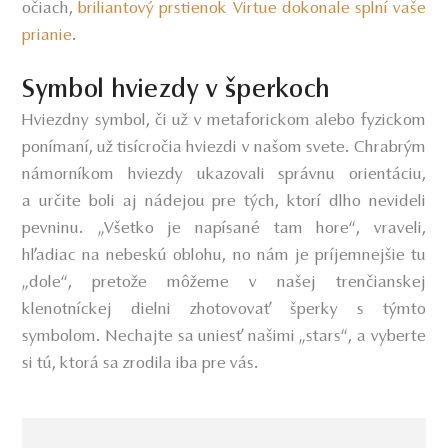
očiach,
briliantový prstienok Virtue dokonale splní vaše
prianie
.
Symbol hviezdy v šperkoch
Hviezdny symbol, či už v metaforickom alebo fyzickom
ponímaní, už tisícročia hviezdi v našom svete. Chrabrým
námorníkom hviezdy ukazovali správnu orientáciu,
a určite boli aj nádejou pre tých, ktorí dlho nevideli
pevninu. „Všetko je napísané tam hore“, vraveli,
hľadiac na nebeskú oblohu, no nám je príjemnejšie tu
„dole“, pretože môžeme v našej trenčianskej
klenotníckej dielni zhotovovať šperky s týmto
symbolom. Nechajte sa uniesť našimi „stars“, a vyberte
si tú, ktorá sa zrodila iba pre vás.