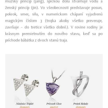
mužský princíp (jang), špičkou dolu stvárňuje vodu a
ženský princíp (jin). Vo všeobecnosti predstavuje posun,
pokrok, smer, silu, v numerickom chápaní vyjadrenú
magickým číslom 3 (trojka akoby všetko preveruje,
završuje – do tretice všetko dobré.). V rovine rodiny je
krásnym premietnutím do nového stavu, keď sa po
príchode bábätka z dvoch stanú traja.