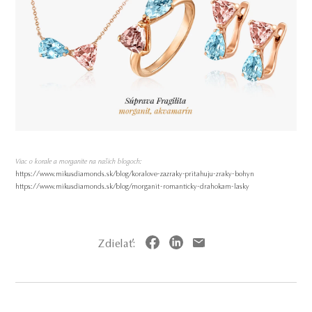
Viac o korale a morganite na našich blogoch:
https://www.mikusdiamonds.sk/blog/koralove-zazraky-pritahuju-zraky-bohyn
https://www.mikusdiamonds.sk/blog/morganit-romanticky-drahokam-lasky
Zdielať: