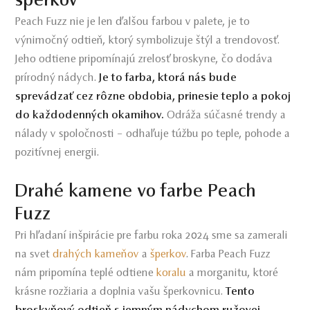
šperkov
Peach Fuzz nie je len ďalšou farbou v palete, je to
výnimočný odtieň, ktorý symbolizuje štýl a trendovosť.
Jeho odtiene pripomínajú zrelosť broskyne, čo dodáva
prírodný nádych.
Je to farba, ktorá nás bude
sprevádzať cez rôzne obdobia, prinesie teplo a pokoj
do každodenných okamihov.
Odráža súčasné trendy a
nálady v spoločnosti – odhaľuje túžbu po teple, pohode a
pozitívnej energii.
Drahé kamene vo farbe Peach
Fuzz
Pri hľadaní inšpirácie pre farbu roka 2024 sme sa zamerali
na svet
drahých kameňov
a
šperkov
. Farba Peach Fuzz
nám pripomína teplé odtiene
koralu
a morganitu, ktoré
krásne rozžiaria a doplnia vašu šperkovnicu.
Tento