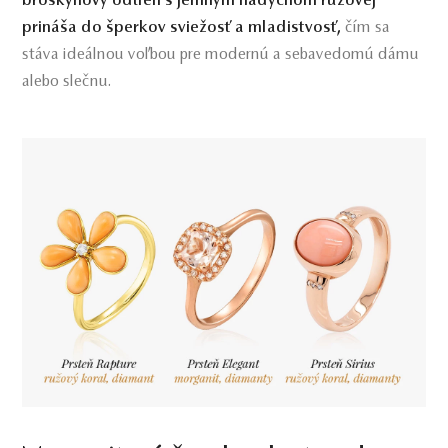
broskyňový odtieň s jemným nádychom ružovej
prináša do šperkov sviežosť a mladistvosť,
čím sa
stáva ideálnou voľbou pre modernú a sebavedomú dámu
alebo slečnu.