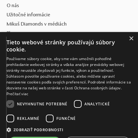
O nás
Užitočné informácie
Mikuš Diamonds v médiách
Blog
×
Tieto webové stránky používajú súbory
SVET MIKUŠ DIAMONDS
cookie.
Používame súbory cookie, aby sme vám umožnili pohodlné
VŠETKO O NÁKUPE
prehliadanie webovej stránky a vďaka analýze prevádzky webovej
stránky neustále zlepšovali jej funkcie, výkon a použiteľnosť.
KONTAKT
Súhlasom povolíte používanie cookies, alebo môžete upraviť
nastavenie cookies podľa svojích preferencií. Podrobné informácie sa
Naše klenotníctva
dozviete na našej web stránke v časti Ochrana osobných údajov.
Prečítať viac
Sídlo spoločnosti
NEVYHNUTNE POTREBNÉ
ANALYTICKÉ
REKLAMNÉ
FUNKČNÉ
ZOBRAZIŤ PODROBNOSTI