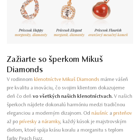
Zažiarte so šperkom Mikuš
Diamonds
V rodinnom
klenotníctve Mikuš Diamonds
máme vášeň
pre kvalitu a inováciu, čo svojim klientom dokazujeme
deň čo deň
vo všetkých našich klenotníctvach.
V našich
šperkoch nájdete dokonalú harmóniu medzi tradičnou
eleganciou a moderným dizajnom. Od
náušníc
a
prsteňov
až po
prívesky
a
náramky
, každý kúsok je majstrovským
dielom, ktoré spája krásu koralu a morganitu s teplom
farby Peach Fuzz.