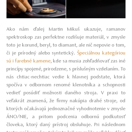
Ako nám ďalej Martin Mikuš ukazuje, ramanov
spektroskop zas perfektne rozlišuje materiál, v zmysle
toto je korund, beryl, to diamant, ale nič nepovie o tom,
či je prírodný alebo syntetický.
Špeciálnou kategóriou
sú i farebné kamene
, kde sa musia zohľadňovať zas iné
princípy spojené, prirodzene, s príslušným vzdelaním. To
nás chtiac-nechtiac vedie k hlavnej podstate, ktorá
spočíva v odbornom renomé klenotníka a schopnosti
vedieť posúdiť možnosti daného stroja. V praxi to
veľakrát znamená, že firmy nakúpia drahé stroje, od
ktorých očakávajú jednoznačné vyhodnotenie v zmysle
ÁNO/NIE, a pritom podcenia odbornú podkutosť
človeka, ktorý daný prístroj obsluhuje. Pri následnom