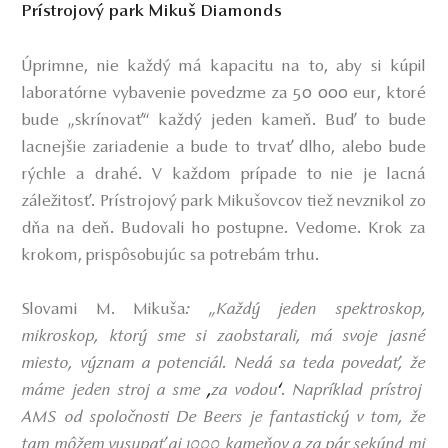
Prístrojový park Mikuš Diamonds
Úprimne, nie každý má kapacitu na to, aby si kúpil
laboratórne vybavenie povedzme za 50 000 eur, ktoré
bude „skrínovať“ každý jeden kameň. Buď to bude
lacnejšie zariadenie a bude to trvať dlho, alebo bude
rýchle a drahé. V každom prípade to nie je lacná
záležitosť. Prístrojový park Mikušovcov tiež nevznikol zo
dňa na deň. Budovali ho postupne. Vedome. Krok za
krokom, prispôsobujúc sa potrebám trhu.
Slovami M. Mikuša
:
„Každý jeden spektroskop,
mikroskop, ktorý sme si zaobstarali, má svoje jasné
miesto, význam a potenciál. Nedá sa teda povedať, že
máme jeden stroj a sme
za vodou
. Napríklad prístroj
,
‘
AMS od spoločnosti De Beers je fantastický v tom, že
tam môžem vysypať aj 1000 kameňov a za pár sekúnd mi