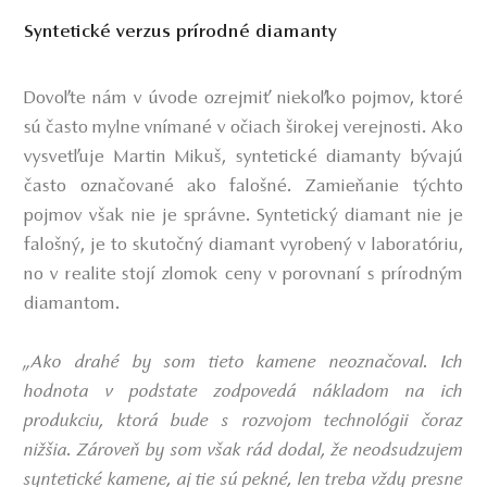
Syntetické verzus prírodné diamanty
Dovoľte nám v úvode ozrejmiť niekoľko pojmov, ktoré
sú často mylne vnímané v očiach širokej verejnosti. Ako
vysvetľuje Martin Mikuš, syntetické diamanty bývajú
často označované ako falošné. Zamieňanie týchto
pojmov však nie je správne. Syntetický diamant nie je
falošný, je to skutočný diamant vyrobený v laboratóriu,
no v realite stojí zlomok ceny v porovnaní s prírodným
diamantom.
„Ako drahé by som tieto kamene neoznačoval. Ich
hodnota v podstate zodpovedá nákladom na ich
produkciu, ktorá bude s rozvojom technológii čoraz
nižšia. Zároveň by som však rád dodal, že neodsudzujem
syntetické kamene, aj tie sú pekné, len treba vždy presne