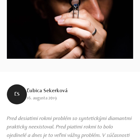
Ľubica Sekerková
ĽS
16. augusta 2019
Pred desiatimi rokmi problém so syntetickými diamantmi
prakticky neexistoval. Pred piatimi rokmi to bolo
ojedinelé a dnes je to veľmi vážny problém. V súčasnosti