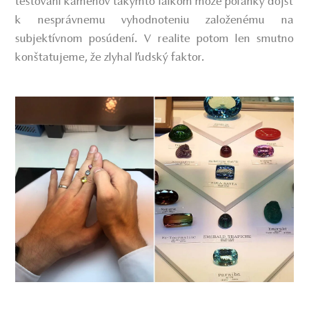
testovaní kameňov takýmto laikom môže poľahky dôjsť
k nesprávnemu vyhodnoteniu založenému na
subjektívnom posúdení. V realite potom len smutno
konštatujeme, že zlyhal ľudský faktor.