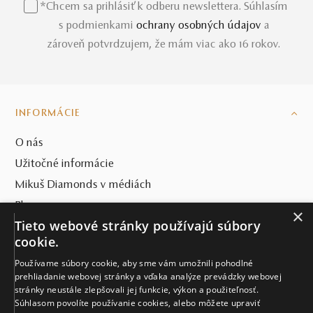
*Chcem sa prihlásiť k odberu newslettera. Súhlasím
s podmienkami
ochrany osobných údajov
a
zároveň potvrdzujem, že mám viac ako 16 rokov.
INFORMÁCIE
O nás
Užitočné informácie
Mikuš Diamonds v médiách
Blog
×
Tieto webové stránky používajú súbory
SVET MIKUŠ DIAMONDS
cookie.
Používame súbory cookie, aby sme vám umožnili pohodlné
VŠETKO O NÁKUPE
prehliadanie webovej stránky a vďaka analýze prevádzky webovej
stránky neustále zlepšovali jej funkcie, výkon a použiteľnosť.
KONTAKT
Súhlasom povolíte používanie cookies, alebo môžete upraviť