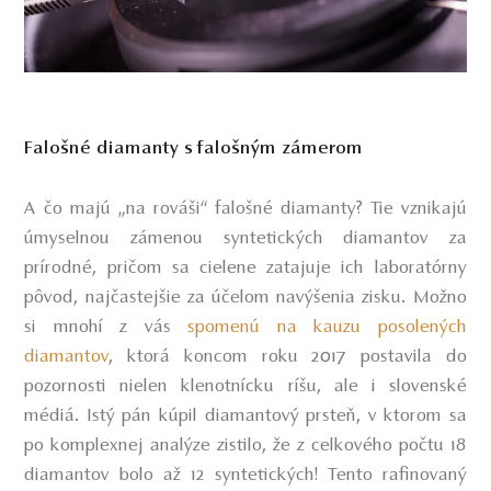
Falošné diamanty s falošným zámerom
A čo majú „na rováši“ falošné diamanty? Tie vznikajú
úmyselnou zámenou syntetických diamantov za
prírodné, pričom sa cielene zatajuje ich laboratórny
pôvod, najčastejšie za účelom navýšenia zisku. Možno
si mnohí z vás
spomenú na kauzu posolených
diamantov
, ktorá koncom roku 2017 postavila do
pozornosti nielen klenotnícku ríšu, ale i slovenské
médiá. Istý pán kúpil diamantový prsteň, v ktorom sa
po komplexnej analýze zistilo, že z celkového počtu 18
diamantov bolo až 12 syntetických! Tento rafinovaný