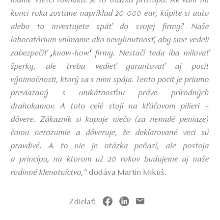
máme všetci rovnakú. Je to otázka prístupu. Ak vám na
konci roka zostane napríklad 20 000 eur, kúpite si auto
alebo to investujete späť do svojej firmy? Naše
laboratórium vnímame ako nevyhnutnosť, aby sme vedeli
zabezpečiť
know-how
firmy. Nestačí teda iba milovať
,
‘
šperky, ale treba vedieť garantovať aj pocit
výnimočnosti, ktorý sa s nimi spája. Tento pocit je priamo
previazaný s unikátnosťou práve prírodných
drahokamov. A toto celé stojí na kľúčovom pilieri –
dôvere. Zákazník si kupuje niečo (za nemalé peniaze)
čomu nerozumie a dôveruje, že deklarované veci sú
pravdivé. A to nie je otázka peňazí, ale postoja
a princípu, na ktorom už 20 rokov budujeme aj naše
rodinné klenotníctvo,“
dodáva Martin Mikuš.
Zdielať: