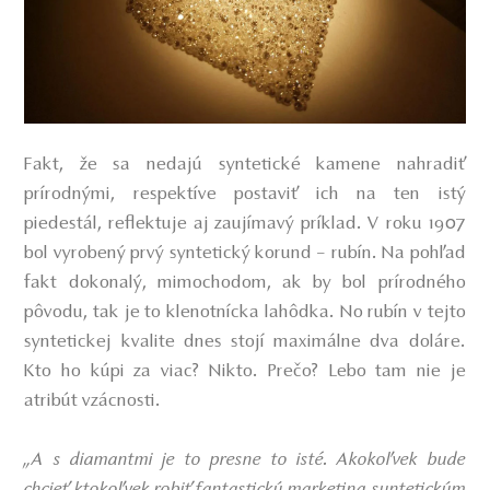
Fakt, že sa nedajú syntetické kamene nahradiť
prírodnými, respektíve postaviť ich na ten istý
piedestál, reflektuje aj zaujímavý príklad. V roku 1907
bol vyrobený prvý syntetický korund – rubín. Na pohľad
fakt dokonalý, mimochodom, ak by bol prírodného
pôvodu, tak je to klenotnícka lahôdka. No rubín v tejto
syntetickej kvalite dnes stojí maximálne dva doláre.
Kto ho kúpi za viac? Nikto. Prečo? Lebo tam nie je
atribút vzácnosti.
„A s diamantmi je to presne to isté. Akokoľvek bude