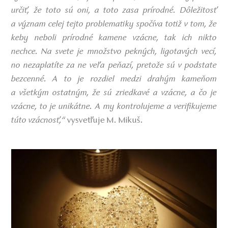
určiť, že toto sú oni, a toto zasa prírodné. Dôležitosť
a význam celej tejto problematiky spočíva totiž v tom, že
keby neboli prírodné kamene vzácne, tak ich nikto
nechce. Na svete je množstvo pekných, ligotavých vecí,
no nezaplatíte za ne veľa peňazí, pretože sú v podstate
bezcenné. A to je rozdiel medzi drahým kameňom
a všetkým ostatným, že sú zriedkavé a vzácne, a čo je
vzácne, to je unikátne. A my kontrolujeme a verifikujeme
túto vzácnosť,“
vysvetľuje M. Mikuš.