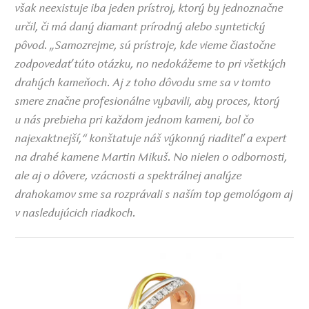
však neexistuje iba jeden prístroj, ktorý by jednoznačne
určil, či má daný diamant prírodný alebo syntetický
pôvod. „Samozrejme, sú prístroje, kde vieme čiastočne
zodpovedať túto otázku, no nedokážeme to pri všetkých
drahých kameňoch. Aj z toho dôvodu sme sa v tomto
smere značne profesionálne vybavili, aby proces, ktorý
u nás prebieha pri každom jednom kameni, bol čo
najexaktnejší,“ konštatuje náš výkonný riaditeľ a expert
na drahé kamene Martin Mikuš. No nielen o odbornosti,
ale aj o dôvere, vzácnosti a spektrálnej analýze
drahokamov sme sa rozprávali s naším top gemológom aj
v nasledujúcich riadkoch.