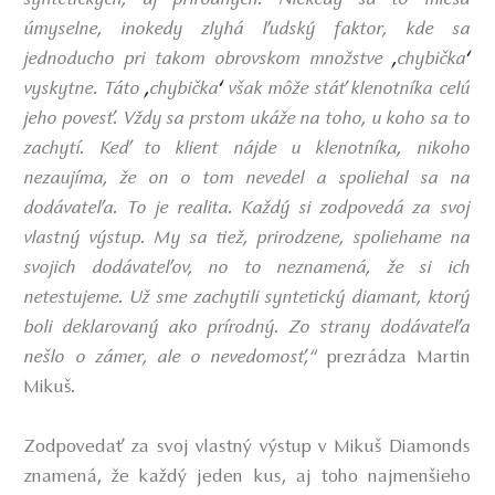
syntetických, aj prírodných. Niekedy sa to mieša
úmyselne, inokedy zlyhá ľudský faktor, kde sa
jednoducho pri takom obrovskom množstve
chybička
,
‘
vyskytne. Táto
chybička
však môže stáť klenotníka celú
,
‘
jeho povesť. Vždy sa prstom ukáže na toho, u koho sa to
zachytí. Keď to klient nájde u klenotníka, nikoho
nezaujíma, že on o tom nevedel a spoliehal sa na
dodávateľa. To je realita. Každý si zodpovedá za svoj
vlastný výstup. My sa tiež, prirodzene, spoliehame na
svojich dodávateľov, no to neznamená, že si ich
netestujeme. Už sme zachytili syntetický diamant, ktorý
boli deklarovaný ako prírodný. Zo strany dodávateľa
nešlo o zámer, ale o nevedomosť,“
prezrádza Martin
Mikuš
.
Zodpovedať za svoj vlastný výstup v Mikuš Diamonds
znamená, že každý jeden kus, aj toho najmenšieho