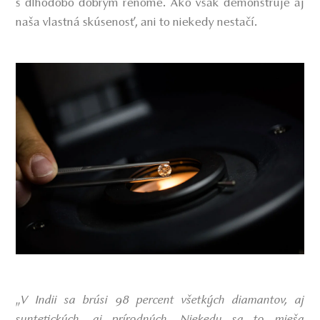
s dlhodobo dobrým renomé. Ako však demonštruje aj
naša vlastná skúsenosť, ani to niekedy nestačí.
„
V Indii sa brúsi 98 percent všetkých diamantov, aj