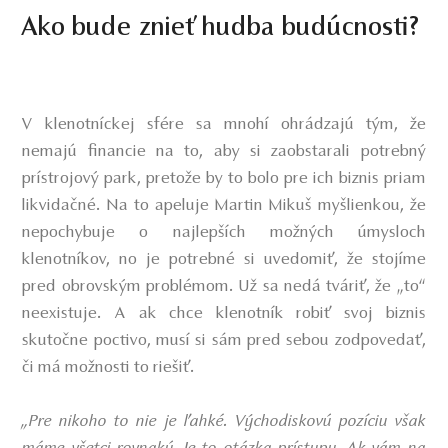
Ako bude znieť hudba budúcnosti?
V klenotníckej sfére sa mnohí ohrádzajú tým, že
nemajú financie na to, aby si zaobstarali potrebný
prístrojový park, pretože by to bolo pre ich biznis priam
likvidačné. Na to apeluje Martin Mikuš myšlienkou, že
nepochybuje o najlepších možných úmysloch
klenotníkov, no je potrebné si uvedomiť, že stojíme
pred obrovským problémom. Už sa nedá tváriť, že „to“
neexistuje. A ak chce klenotník robiť svoj biznis
skutočne poctivo, musí si sám pred sebou zodpovedať,
či má možnosti to riešiť.
„Pre nikoho to nie je ľahké. Východiskovú pozíciu však