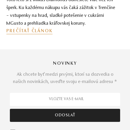
marketingových obalov. Ako rozpoznať reálnu
hodnotu, vyhnúť sa preplateniu a investovať s
rozumom.
PREČÍTAŤ ČLÁNOK
NOVINKY
Ak chcete byť medzi prvými, ktorí sa dozvedia o
našich novinkách, uveďte svoju e-mailovú adresu *