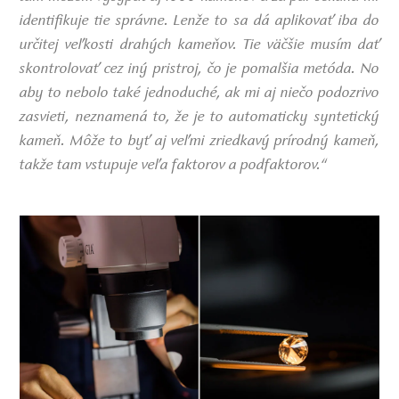
identifikuje tie správne. Lenže to sa dá aplikovať iba do
určitej veľkosti drahých kameňov. Tie väčšie musím dať
skontrolovať cez iný pristroj, čo je pomalšia metóda. No
aby to nebolo také jednoduché, ak mi aj niečo podozrivo
zasvieti, neznamená to, že je to automaticky syntetický
kameň.
Môže to byť aj veľmi zriedkavý prírodný kameň,
takže tam vstupuje veľa faktorov a podfaktorov.“