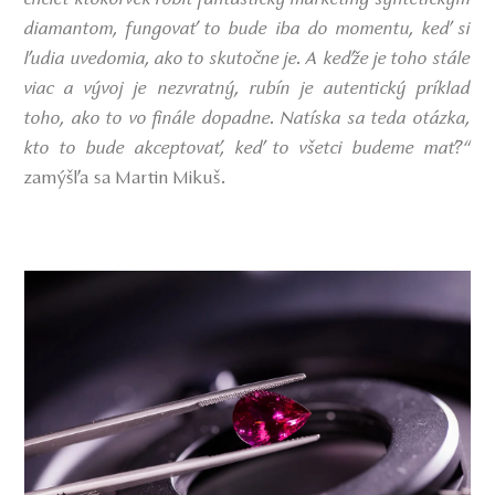
chcieť ktokoľvek robiť fantastický marketing syntetickým
diamantom, fungovať to bude iba do momentu, keď si
ľudia uvedomia, ako to skutočne je. A keďže je toho stále
viac a vývoj je nezvratný, rubín je autentický príklad
toho, ako to vo finále dopadne. Natíska sa teda otázka,
kto to bude akceptovať, keď to všetci budeme mať?“
zamýšľa sa Martin Mikuš.